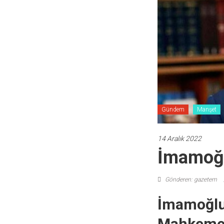
Gündem
Manşet
14 Aralık 2022
İmamoğl
Gönderen: gazetem
İmamoğlu’
Mahkeme 