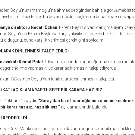
ciler, Soylu’nun İmamoğlu’na ahmak dediğinden bahisle görüşmek isted
i davet ettim. Gazeteciler bu beyanı sordu, başkan da buna binaen cevap ve
nya direktörü Necati Özkan
: Ekrem Bey’in siyasi danışmanıyım. Ola
an Soylu’nun Ekrem Başkana karşı yakışıksız ifadeleri bize iletildi. Türk 
ü olduğunu, buna karşılık verilmesi gerektiğini söyledim.
LARAK DİNLENMESİ TALEP EDİLDİ
 avukatı Kemal Polat:
İddia makamından sunduğumuz uzman mütalaal
değerlendirme yapmasını ve karar açıklamasını talep ediyoruz.
 Bakanı Süleyman Soylu’nun tanık olarak dinlenmesini talep etti.
KATI AÇIKLAMA YAPTI: SERT BİR KARARA HAZIRIZ
tı Gökhan Günaydın
“Saray’dan bize İmamoğlu’nun önünün kesilmek i
 bir karar hazırız, hazırlıklıyız.”
açıklamalarında bulundu.
İ REDDEDİLDİ
Asliye Ceza Mahkemesi’nde görülen davada bugün karar çıkması beklen