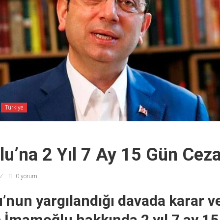
Türkiye
u’na 2 Yıl 7 Ay 15 Gün Cez
0 yorum
nun yargılandığı davada karar ver
İmamoğlu hakkında 2 yıl 7 ay 15