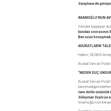
Saraçhane’de görüşür
İMAMOĞLU’NUN AV
Yeniden başlayan dur
bundan sonrasının S
Ben uzun konuşmak
AVUKATLARIN TALEB
Hakim, SEGBİS ile kayıt 
Avukat Sercan Polat’
“NEDEN SUÇ UNSU
Avukat Sercan Polat’a
tanınmadığını belirter
tane delile üstünlük
Süleyman Soylu’ya sö
İmamoğlu’nun beraatin