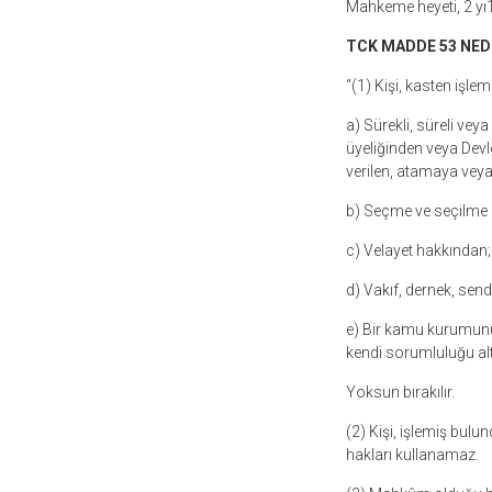
Mahkeme heyeti, 2 yı1
TCK MADDE 53 NED
“(1) Kişi, kasten işl
a) Sürekli, süreli ve
üyeliğinden veya Devl
verilen, atamaya vey
b) Seçme ve seçilme e
c) Velayet hakkından;
d) Vakıf, dernek, sendi
e) Bir kamu kurumunu
kendi sorumluluğu alt
Yoksun bırakılır.
(2) Kişi, işlemiş bu
hakları kullanamaz.