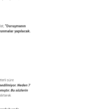
at,
“Duruşmanın
unmalar yapılacak.
erli süre
sedilmiyor. Neden 7
ıştır. Bu sözlerin
lirterek