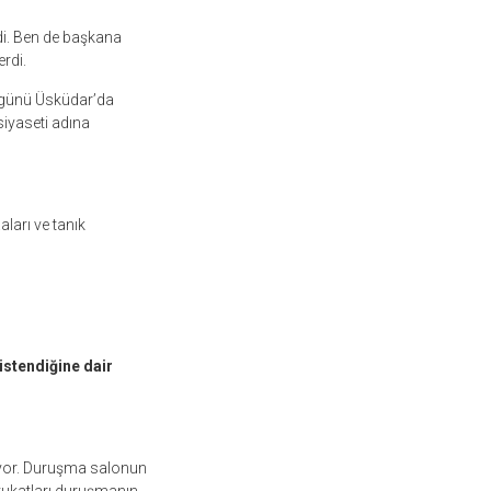
i. Ben de başkana
rdi.
y günü Üsküdar’da
siyaseti adına
arı ve tanık
stendiğine dair
iyor. Duruşma salonun