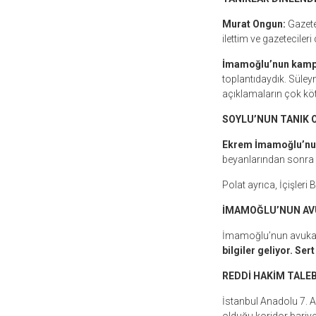
Murat Ongun:
Gazete
ilettim ve gazeteciler
İmamoğlu’nun kampa
toplantıdaydık. Süleym
açıklamaların çok köt
SOYLU’NUN TANIK O
Ekrem İmamoğlu’nun
beyanlarından sonra 
Polat ayrıca, İçişleri
İMAMOĞLU’NUN AVU
İmamoğlu’nun avuka
bilgiler geliyor. Sert
REDDİ HAKİM TALEB
İstanbul Anadolu 7. 