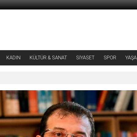
KADIN
KÜLTÜR & SANAT
SİYASET
SPOR
YAŞ