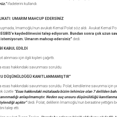
üz.”
ifadelerini kullandı.
UKATI: UMARIM MAHCUP EDERSİNİZ
uşmada, İmamoğlu’nun avukatı Kemal Polat söz aldı. Avukat Kemal Pol
EGBİS’e kaydedilmesini talep ediyorum. Bundan sonra çok uzun sav
 istemiyorum. Umarım mahcup edersiniz”
dedi.
İ KABUL EDİLDİ
alınması için ilgili kişileri çağırttı.
a esas hakkındaki savunması soruldu.
RU DÜŞÜNÜLDÜĞÜ KANITLANMAMIŞTIR”
 esas hakkındaki savunması soruldu. Polat, kendilerine savunma için yet
ek özetle
“Esas hakkındaki mütalaada bizim lehimize olan 7 delilden bah
 tanınmadığı anlaşılmamıştır. Neden suç unsuru düşünüldüğü kanıtlanmam
ylendiği açıktır”
dedi. Polat, delillerin İmamoğlu’nun beraatine yettiğini be
i talep etti.