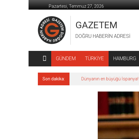
İçeriğe
Pazartesi, Temmuz 27, 2026
geç
GAZETEM
DOĞRU HABERİN ADRESİ
GÜNDEM
TÜRKİYE
HAMBURG
Son dakika:
Dünyanın en büyüğü İspanya!