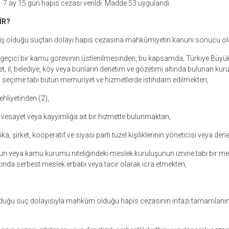
 7 ay 15 gün hapis cezası verildi. Madde 53 uygulandı.
İR?
emiş olduğu suçtan dolayı hapis cezasına mahkûmiyetin kanuni sonucu ola
ya geçici bir kamu görevinin üstlenilmesinden; bu kapsamda, Türkiye Büyük 
et, il, belediye, köy veya bunların denetim ve gözetimi altında bulunan ku
a seçime tabi bütün memuriyet ve hizmetlerde istihdam edilmekten,
hliyetinden (2),
 vesayet veya kayyımlığa ait bir hizmette bulunmaktan,
ka, şirket, kooperatif ve siyasi parti tüzel kişiliklerinin yöneticisi veya de
n veya kamu kurumu niteliğindeki meslek kuruluşunun iznine tabi bir mes
ında serbest meslek erbabı veya tacir olarak icra etmekten,
lunduğu suç dolayısıyla mahkûm olduğu hapis cezasının infazı tamamlan