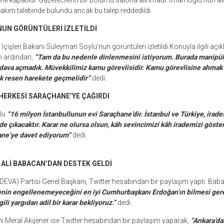
rle kapatıldı. Gazetecilerin bir bölümü salona alınmadı. İmamoğlu’nun a
akim talebinde bulundu ancak bu talep reddedildi.
UN GÖRÜNTÜLERİ İZLETİLDİ
şleri Bakanı Süleyman Soylu’nun görüntüleri izletildi.Konuyla ilgili aç
n ardından,
“Tam da bu nedenle dinlenmesini istiyorum. Burada manipül
 dava açmadık. Müvekkilimiz kamu görevlisidir. Kamu görevlisine ahmak 
lık resen harekete geçmelidir”
dedi.
ERKESİ SARAÇHANE’YE ÇAĞIRDI
lu
“16 milyon İstanbullunun evi Saraçhane’dir. İstanbul ve Türkiye, irade
de çıkacaktır. Karar ne olursa olsun, kâh sevincimizi kâh irademizi göst
ane’ye davet ediyorum”
dedi.
 ALİ BABACAN’DAN DESTEK GELDİ
DEVA) Partisi Genel Başkanı, Twitter hesabından bir paylaşım yaptı. Bab
adenin engellenemeyeceğini en iyi Cumhurbaşkanı Erdoğan’ın bilmesi gere
ili yargıdan adil bir karar bekliyoruz.”
dedi.
nı Meral Akşener ise Twitter hesabından bir paylaşım yaparak,
“Ankara’dan