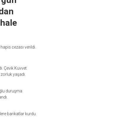
ndan
 hale
hapis cezası verildi.
. Çevik Kuvvet
 zorluk yaşadı.
oğlu duruşma
andı.
ere barikatlar kurdu.