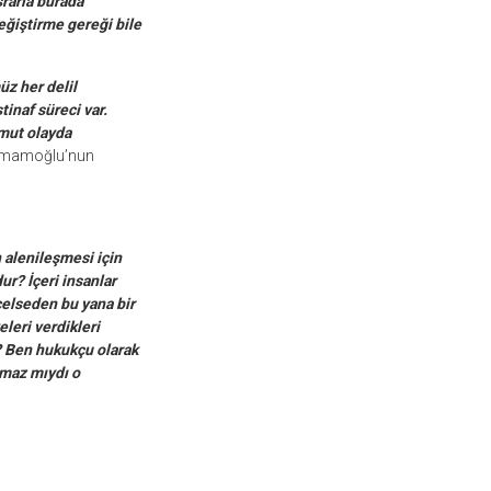
srarla burada
eğiştirme gereği bile
z her delil
tinaf süreci var.
omut olayda
 İmamoğlu’nun
 alenileşmesi için
ur? İçeri insanlar
celseden bu yana bir
leri verdikleri
? Ben hukukçu olarak
lmaz mıydı o