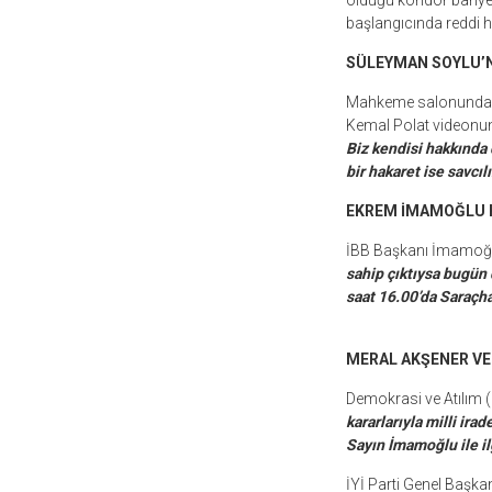
olduğu koridor bariye
başlangıcında reddi h
SÜLEYMAN SOYLU’N
Mahkeme salonunda İçi
Kemal Polat videonu
Biz kendisi hakkında
bir hakaret ise savcı
EKREM İMAMOĞLU H
İBB Başkanı İmamoğ
sahip çıktıysa bugün 
saat 16.00’da Saraçh
MERAL AKŞENER VE
Demokrasi ve Atılım (
kararlarıyla milli ir
Sayın İmamoğlu ile ilg
İYİ Parti Genel Başka