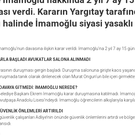
ası verdi. Kararın Yargıtay tarafı
halinde İmamoğlu siyasi yasaklı
moğlu’nun davasına ilişkin karar verildi. İmamoğlu’na 2 yıl 7 ay 15 gün 
LA BAŞLADI AVUKATLAR SALONA ALINMADI
ının duruşması gergin başladı. Duruşma salonuna girişte kaos yaşandı
Duruşmada tanık olarak dinlenecek olan Murat Ongun’un bile içeri girmekte
AVAYA GİTMEDİ: İMAMOĞLU NEREDE?
 Belediye Başkanı Ekrem İmamoğlu karar duruşmasına katılmadı. İmam
avutpaşa Anadolu Lisesi’ndeydi. İmamoğlu öğrencilerin alkışlarıyla karşıl
ÜVENLİK ÖNLEMLERİ ARTIRILDI
enlik çalışanları Adliye’nin önünde güvenlik önlemlerini artırdı ve bölgel
nsıdı.
İ