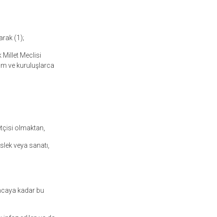
rak (1);
Millet Meclisi
rum ve kuruluşlarca
netçisi olmaktan,
lek veya sanatı,
ıncaya kadar bu