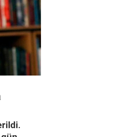
a
ildi.
 gün