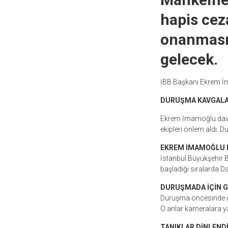
hapis cez
onanması 
gelecek.
İBB Başkanı Ekrem İma
DURUŞMA KAVGALAR
Ekrem İmamoğlu davas
ekipleri önlem aldı. 
EKREM İMAMOĞLU D
İstanbul Büyükşehir
başladığı sıralarda D
DURUŞMADA İÇİN G
Duruşma öncesinde güv
O anlar kameralara ya
TANIKLAR DİNLEND