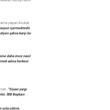
vukatları duruşmanın
ıklama yapan Avukat
asyon içermektedir.
diyen şahsa karşı bu
sine daha önce nasıl
ermek adına herkesi
acan,
“Siyasi yargı
kir. İBB Başkanı
 yola çıktım,