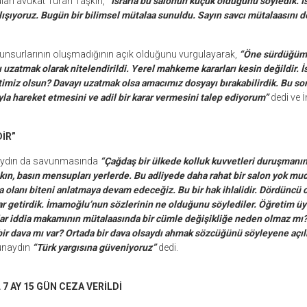
alan avukat Turan Taşkın,
“Israrla bu salonun küçük olduğunu söyledik. I
şıyoruz. Bugün bir bilimsel mütalaa sunuldu. Sayın savcı mütalaasını d
 unsurlarının oluşmadığının açık olduğunu vurgulayarak,
“Öne sürdüğümü
uzatmak olarak nitelendirildi. Yerel mahkeme kararları kesin değildir. İs
timiz olsun? Davayı uzatmak olsa amacımız dosyayı bırakabilirdik. Bu s
a hareket etmesini ve adil bir karar vermesini talep ediyorum”
dedi ve
DİR”
ydın da savunmasında
“Çağdaş bir ülkede kolluk kuvvetleri duruşmanın
akın, basın mensupları yerlerde. Bu adliyede daha rahat bir salon yok mud
olanı biteni anlatmaya devam edeceğiz. Bu bir hak ihlalidir. Dördüncü 
ar getirdik. İmamoğlu’nun sözlerinin ne olduğunu söylediler. Öğretim üye
lar iddia makamının mütalaasında bir cümle değişikliğe neden olmaz mı
 bir dava mı var? Ortada bir dava olsaydı ahmak sözcüğünü söyleyene açı
ünaydın
“Türk yargısına güveniyoruz”
dedi.
7 AY 15 GÜN CEZA VERİLDİ