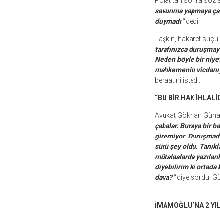
Polat’tan sonra söz 
savunma yapmaya çalı
duymadı”
dedi.
Taşkın, hakaret suçu
tarafınızca duruşmayı 
Neden böyle bir niye
mahkemenin vicdanıyl
beraatini istedi.
“BU BİR HAK İHLALİ
Avukat Gökhan Güna
çabalar. Buraya bir b
giremiyor. Duruşmada 
sürü şey oldu. Tanıkl
mütalaalarda yazılan
diyebilirim ki ortada
dava?”
diye sordu. G
İMAMOĞLU’NA 2 YIL 