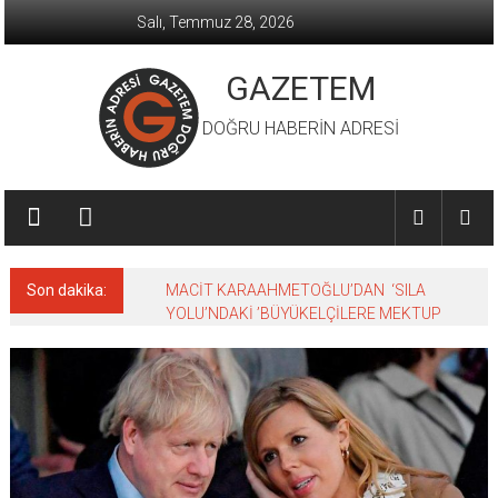
İçeriğe
Salı, Temmuz 28, 2026
geç
GAZETEM
DOĞRU HABERİN ADRESİ
Son dakika:
MACİT KARAAHMETOĞLU’DAN ‘SILA
YOLU’NDAKİ ’BÜYÜKELÇİLERE MEKTUP