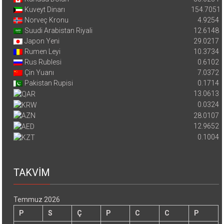
Kuveyt Dinarı
154.7051
Norveç Kronu
4.9254
Suudi Arabistan Riyali
12.6148
Japon Yeni
29.0217
Rumen Leyi
10.3734
Rus Rublesi
0.6102
Çin Yuanı
7.0372
Pakistan Rupisi
0.1714
13.0613
0.0324
28.0107
12.9652
0.1004
TAKVİM
Temmuz 2026
P
S
Ç
P
C
C
P