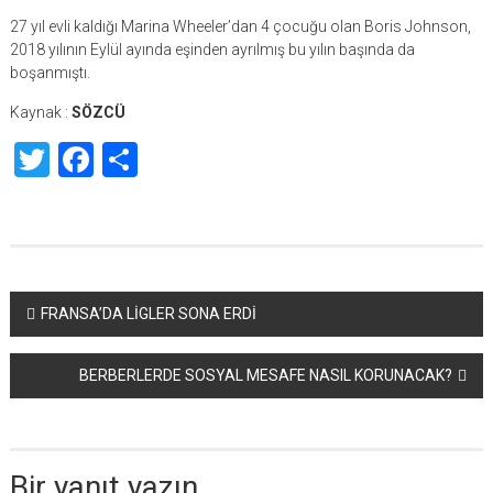
27 yıl evli kaldığı Marina Wheeler’dan 4 çocuğu olan Boris Johnson,
2018 yılının Eylül ayında eşinden ayrılmış bu yılın başında da
boşanmıştı.
Kaynak :
SÖZCÜ
Twitter
Facebook
Share
Yazı
FRANSA’DA LİGLER SONA ERDİ
dolaşımı
BERBERLERDE SOSYAL MESAFE NASIL KORUNACAK?
Bir yanıt yazın