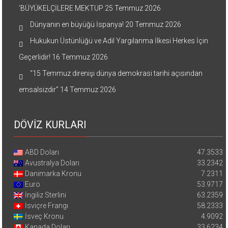
’BÜYÜKELÇİLERE MEKTUP
25 Temmuz 2026
Dünyanın en büyüğü İspanya!
20 Temmuz 2026
Hukukun Üstünlüğü ve Adil Yargılanma İlkesi Herkes İçin
Geçerlidir!
16 Temmuz 2026
“15 Temmuz direnişi dünya demokrasi tarihi açısından
emsalsizdir”
14 Temmuz 2026
DÖVİZ KURLARI
ABD Doları
47.3533
Avustralya Doları
33.2342
Danimarka Kronu
7.2311
Euro
53.9717
İngiliz Sterlini
63.2359
İsviçre Frangı
58.2333
İsveç Kronu
4.9092
Kanada Doları
33.6234