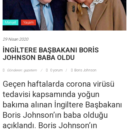
Manşet
Yaşam
29 Nisan 2020
İNGİLTERE BAŞBAKANI BORİS
JOHNSON BABA OLDU
Gönderen: gazetem
0 yorum
Boris Johnson
Geçen haftalarda corona virüsü
tedavisi kapsamında yoğun
bakıma alınan İngiltere Başbakanı
Boris Johnson’ın baba olduğu
açıklandı. Boris Johnson’ın