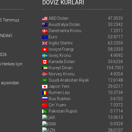
DÖVİZ KURLARI
ABD Doları
47.3533
5 Temmuz
Avustralya Doları
33.2342
Danimarka Kronu
7.2311
’NDAKİ
Euro
53.9717
İngiliz Sterlini
63.2359
İsviçre Frangı
58.2333
026
İsveç Kronu
4.9092
Kanada Doları
33.6234
i Herkes İçin
Kuveyt Dinarı
154.7051
Norveç Kronu
4.9254
Suudi Arabistan Riyali
12.6148
i açısından
Japon Yeni
29.0217
Rumen Leyi
10.3734
Rus Rublesi
0.6102
Çin Yuanı
7.0372
Pakistan Rupisi
0.1714
13.0613
0.0324
28.0107