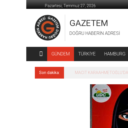
İçeriğe
Pazartesi, Temmuz 27, 2026
geç
GAZETEM
DOĞRU HABERİN ADRESİ
GÜNDEM
TÜRKİYE
HAMBURG
Son dakika:
MACİT KARAAHMETOĞLU’DAN