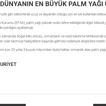
DÜNYANIN EN BÜYÜK PALM YAĞI Ü
zlik gibi sektörlerde ucuz ve dayanıklı olduğu için en sık kullanılan bitkise
 Kurumu (EFSA), palm yağı yüksek ısıda rafine edildiğinde diğer bitkisel
içerdiğini açıklamıştı.
ı zamanda doğal bitki örtüsü, ormanların ve nesli tükenme tehlikesinde o
 olan tarımsal faaliyetlerin başında gelmesi nedeniyle eleştirilere neden 
 göre son 20 yılda 3 buçuk milyondan fazla hektar ormanlık alan palm yağı
HURİYET
r
ebook
hare