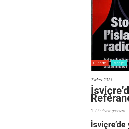
Gündem
Manşet
7 Mart 2021
İsviçre’
Referan
Gönderen: gazetem
İsviçre’de