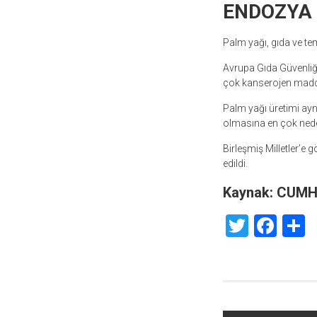
ENDOZYA 
Palm yağı, gıda ve temi
Avrupa Gıda Güvenliği
çok kanserojen madde 
Palm yağı üretimi ayn
olmasına en çok neden
Birleşmiş Milletler’e
edildi.
Kaynak: CUM
Twitte
Fac
S