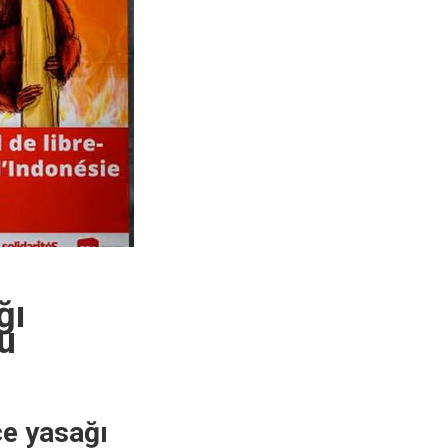
ğı
u
çe yasağı