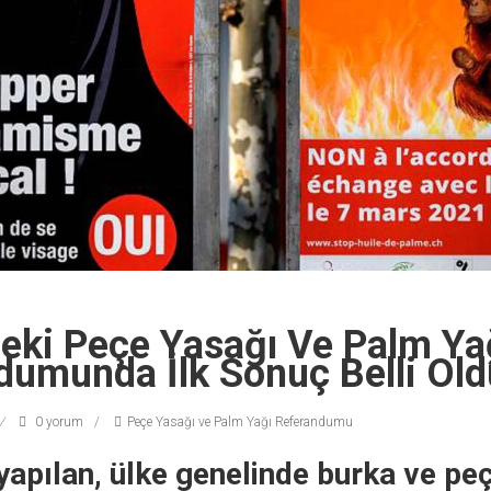
deki Peçe Yasağı Ve Palm Ya
dumunda İlk Sonuç Belli Old
0 yorum
Peçe Yasağı ve Palm Yağı Referandumu
 yapılan, ülke genelinde burka ve pe