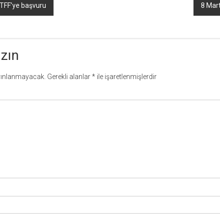
TFF’ye başvuru
8 Mar
azın
yınlanmayacak.
Gerekli alanlar
*
ile işaretlenmişlerdir