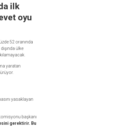
a ilk
evet oyu
yüzde 52 oranında
 dışında ülke
akılamayacak.
şma yaratan
sürüyor.
lmasını yasaklayan
m komisyonu başkanı
ini gerektirir. Bu