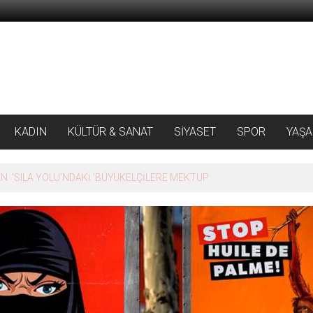
KADIN
KÜLTÜR & SANAT
SİYASET
SPOR
YAŞ
 ‘SILA YOLU’NDAKİ ’BÜYÜKELÇİLERE MEKTUP