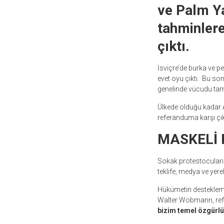
ve Palm Y
tahminlere
çıktı.
İsviçre’de burka ve 
evet oyu çıktı. Bu son
genelinde vücudu tam
Ülkede olduğu kadar 
referanduma karşı çıka
MASKELİ 
Sokak protestocuların
teklife, medya ve yere
Hükümetin desteklemed
Walter Wobmann, re
bizim temel özgürlük