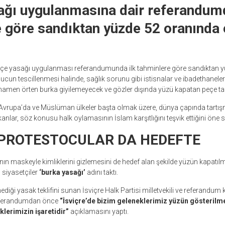
ağı
uygulanmasına dair referandumd
 göre sandıktan yüzde 52 oranında 
peçe yasağı uygulanması referandumunda ilk tahminlere göre sandıktan 
ucun tescillenmesi halinde, sağlık sorunu gibi istisnalar ve ibadethaneler
amen örten burka giyilemeyecek ve gözler dışında yüzü kapatan peçe t
Avrupa’da ve Müslüman ülkeler başta olmak üzere, dünya çapında tartı
nlar, söz konusu halk oylamasının İslam karşıtlığını teşvik ettiğini öne 
PROTESTOCULAR DA HEDEFTE
ın maskeyle kimliklerini gizlemesini de hedef alan şekilde yüzün kapatı
l siyasetçiler
‘burka yasağı’
adını taktı.
iği yasak teklifini sunan İsviçre Halk Partisi milletvekili ve referandu
ferandumdan önce
“İsviçre’de bizim geleneklerimiz yüzün gösterilmes
lerimizin işaretidir”
açıklamasını yaptı.