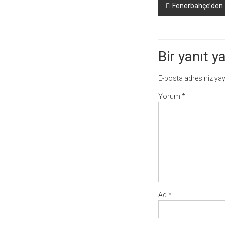
Yazı
Fenerbahçe’den 
dolaşımı
Bir yanıt y
E-posta adresiniz ya
Yorum
*
Ad
*