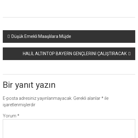
Yazı
Düşük Emekli Maaşlılara Müjde
dolaşımı
HALİL ALTINTOP BAYERN GENÇLERİNİ ÇALIŞTIRACAK
Bir yanıt yazın
E-posta adresiniz yayınlanmayacak.
Gerekli alanlar
*
ile
işaretlenmişlerdir
Yorum
*