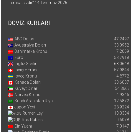
emsalsizdir”
14 Temmuz 2026
DÖVİZ KURLARI
ABD Doları
47.2497
Avustralya Doları
33.0952
Danimarka Kronu
7.2069
Euro
53.7918
İngiliz Sterlini
63.0648
İsviçre Frangı
57.9844
İsveç Kronu
4.8772
Kanada Doları
33.6037
Kuveyt Dinarı
154.3667
Norveç Kronu
4.9346
Suudi Arabistan Riyali
12.5872
Japon Yeni
28.9224
Rumen Leyi
10.3334
Rus Rublesi
0.6078
Çin Yuanı
7.0147