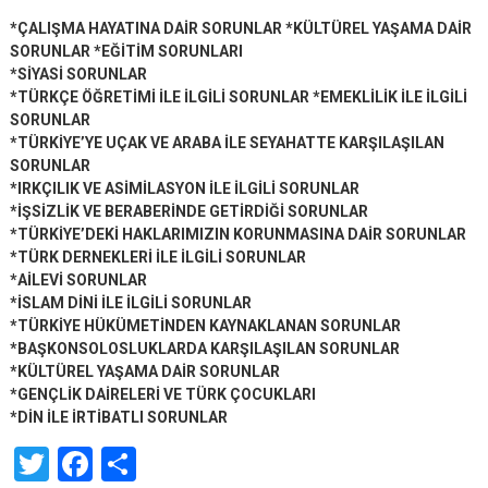
*ÇALIŞMA HAYATINA DAİR SORUNLAR *KÜLTÜREL YAŞAMA DAİR
SORUNLAR *EĞİTİM SORUNLARI
*SİYASİ SORUNLAR
*TÜRKÇE ÖĞRETİMİ İLE İLGİLİ SORUNLAR *EMEKLİLİK İLE İLGİLİ
SORUNLAR
*TÜRKİYE’YE UÇAK VE ARABA İLE SEYAHATTE KARŞILAŞILAN
SORUNLAR
*IRKÇILIK VE ASİMİLASYON İLE İLGİLİ SORUNLAR
*İŞSİZLİK VE BERABERİNDE GETİRDİĞİ SORUNLAR
*TÜRKİYE’DEKİ HAKLARIMIZIN KORUNMASINA DAİR SORUNLAR
*TÜRK DERNEKLERİ İLE İLGİLİ SORUNLAR
*AİLEVİ SORUNLAR
*İSLAM DİNİ İLE İLGİLİ SORUNLAR
*TÜRKİYE HÜKÜMETİNDEN KAYNAKLANAN SORUNLAR
*BAŞKONSOLOSLUKLARDA KARŞILAŞILAN SORUNLAR
*KÜLTÜREL YAŞAMA DAİR SORUNLAR
*GENÇLİK DAİRELERİ VE TÜRK ÇOCUKLARI
*DİN İLE İRTİBATLI SORUNLAR
Twitter
Facebook
Share