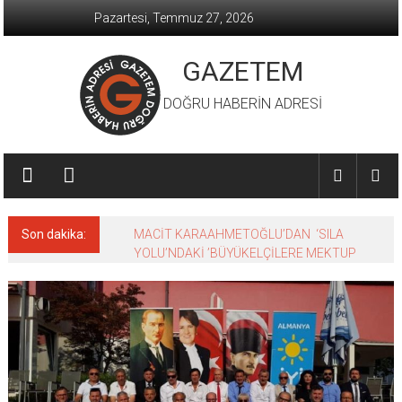
İçeriğe
Pazartesi, Temmuz 27, 2026
geç
GAZETEM
DOĞRU HABERİN ADRESİ
Son dakika:
MACİT KARAAHMETOĞLU’DAN ‘SILA
YOLU’NDAKİ ’BÜYÜKELÇİLERE MEKTUP