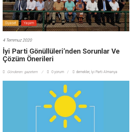
Siyaset
Yaşam
4 Temmuz 2020
İyi Parti Gönüllüleri’nden Sorunlar Ve
Çözüm Önerileri
Gönderen: gazetem
0 yorum
dernekler
,
İyi Parti Almanya