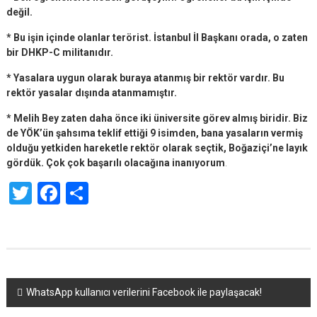
değil.
* Bu işin içinde olanlar terörist. İstanbul İl Başkanı orada, o zaten
bir DHKP-C militanıdır.
* Yasalara uygun olarak buraya atanmış bir rektör vardır. Bu
rektör yasalar dışında atanmamıştır.
* Melih Bey zaten daha önce iki üniversite görev almış biridir. Biz
de YÖK’ün şahsıma teklif ettiği 9 isimden, bana yasaların vermiş
olduğu yetkiden hareketle rektör olarak seçtik, Boğaziçi’ne layık
gördük. Çok çok başarılı olacağına inanıyorum
.
Twitter
Facebook
Share
Yazı
WhatsApp kullanıcı verilerini Facebook ile paylaşacak!
dolaşımı