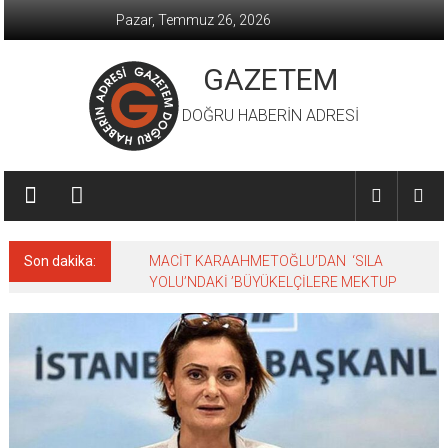
İçeriğe
Pazar, Temmuz 26, 2026
geç
GAZETEM
DOĞRU HABERİN ADRESİ
Son dakika:
MACİT KARAAHMETOĞLU’DAN ‘SILA
YOLU’NDAKİ ’BÜYÜKELÇİLERE MEKTUP