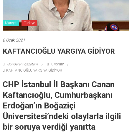
Manşet
Türkiye
8 Ocak 2021
KAFTANCIOĞLU YARGIYA GİDİYOR
Gönderen: gazetem
0 yorum
KAFTANCIOĞLU YARGIYA GİDİYOR
CHP İstanbul İl Başkanı Canan
Kaftancıoğlu, Cumhurbaşkanı
Erdoğan’ın Boğaziçi
Üniversitesi’ndeki olaylarla ilgili
bir soruya verdiği yanıtta