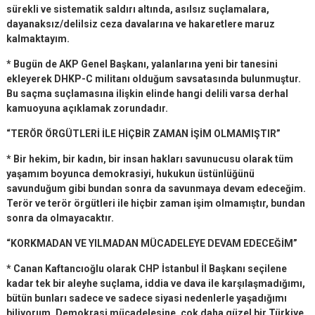
sürekli ve sistematik saldırı altında, asılsız suçlamalara,
dayanaksız/delilsiz ceza davalarına ve hakaretlere maruz
kalmaktayım.
* Bugün de AKP Genel Başkanı, yalanlarına yeni bir tanesini
ekleyerek DHKP-C militanı olduğum savsatasında bulunmuştur.
Bu saçma suçlamasına ilişkin elinde hangi delili varsa derhal
kamuoyuna açıklamak zorundadır.
“TERÖR ÖRGÜTLERİ İLE HİÇBİR ZAMAN İŞİM OLMAMIŞTIR”
* Bir hekim, bir kadın, bir insan hakları savunucusu olarak tüm
yaşamım boyunca demokrasiyi, hukukun üstünlüğünü
savunduğum gibi bundan sonra da savunmaya devam edeceğim.
Terör ve terör örgütleri ile hiçbir zaman işim olmamıştır, bundan
sonra da olmayacaktır.
“KORKMADAN VE YILMADAN MÜCADELEYE DEVAM EDECEĞİM”
* Canan Kaftancıoğlu olarak CHP İstanbul İl Başkanı seçilene
kadar tek bir aleyhe suçlama, iddia ve dava ile karşılaşmadığımı,
bütün bunları sadece ve sadece siyasi nedenlerle yaşadığımı
biliyorum. Demokrasi mücadelesine, çok daha güzel bir Türkiye