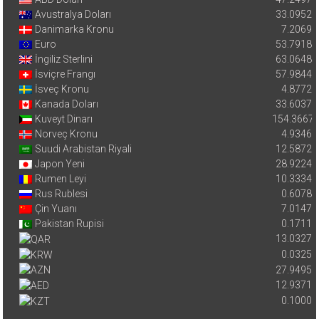
Avustralya Doları
33.0952
Danimarka Kronu
7.2069
Euro
53.7918
İngiliz Sterlini
63.0648
İsviçre Frangı
57.9844
İsveç Kronu
4.8772
Kanada Doları
33.6037
Kuveyt Dinarı
154.3667
Norveç Kronu
4.9346
Suudi Arabistan Riyali
12.5872
Japon Yeni
28.9224
Rumen Leyi
10.3334
Rus Rublesi
0.6078
Çin Yuanı
7.0147
Pakistan Rupisi
0.1711
13.0327
0.0325
27.9495
12.9371
0.1000