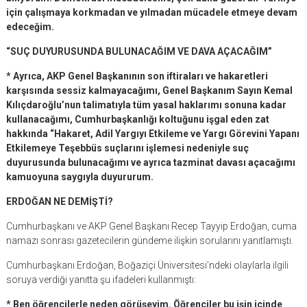
için çalışmaya korkmadan ve yılmadan mücadele etmeye devam
edeceğim.
“SUÇ DUYURUSUNDA BULUNACAĞIM VE DAVA AÇACAĞIM”
* Ayrıca, AKP Genel Başkanının son iftiraları ve hakaretleri
karşısında sessiz kalmayacağımı, Genel Başkanım Sayın Kemal
Kılıçdaroğlu’nun talimatıyla tüm yasal haklarımı sonuna kadar
kullanacağımı, Cumhurbaşkanlığı koltuğunu işgal eden zat
hakkında “Hakaret, Adil Yargıyı Etkileme ve Yargı Görevini Yapanı
Etkilemeye Teşebbüs suçlarını işlemesi nedeniyle suç
duyurusunda bulunacağımı ve ayrıca tazminat davası açacağımı
kamuoyuna saygıyla duyururum.
ERDOĞAN NE DEMİŞTİ?
Cumhurbaşkanı ve AKP Genel Başkanı Recep Tayyip Erdoğan, cuma
namazı sonrası gazetecilerin gündeme ilişkin sorularını yanıtlamıştı.
Cumhurbaşkanı Erdoğan, Boğaziçi Üniversitesi’ndeki olaylarla ilgili
soruya verdiği yanıtta şu ifadeleri kullanmıştı:
* Ben öğrencilerle neden görüşeyim. Öğrenciler bu işin içinde