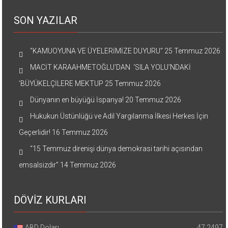
SON YAZILAR
“KAMUOYUNA VE ÜYELERİMİZE DUYURU”
25 Temmuz 2026
MACİT KARAAHMETOĞLU’DAN ‘SILA YOLU’NDAKİ
’BÜYÜKELÇİLERE MEKTUP
25 Temmuz 2026
Dünyanın en büyüğü İspanya!
20 Temmuz 2026
Hukukun Üstünlüğü ve Adil Yargılanma İlkesi Herkes İçin
Geçerlidir!
16 Temmuz 2026
“15 Temmuz direnişi dünya demokrasi tarihi açısından
emsalsizdir”
14 Temmuz 2026
DÖVİZ KURLARI
ABD Doları
47.2497