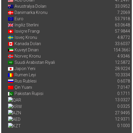
ABD Doları
47.2497
Avustralya Doları
33.0952
Danimarka Kronu
7.2069
Euro
53.7918
İngiliz Sterlini
63.0648
İsviçre Frangı
57.9844
İsveç Kronu
4.8772
Kanada Doları
33.6037
Kuveyt Dinarı
154.3667
Norveç Kronu
4.9346
Suudi Arabistan Riyali
12.5872
Japon Yeni
28.9224
Rumen Leyi
10.3334
Rus Rublesi
0.6078
Çin Yuanı
7.0147
Pakistan Rupisi
0.1711
13.0327
0.0325
27.9495
12.9371
0.1000