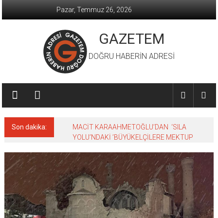
İçeriğe
Pazar, Temmuz 26, 2026
geç
GAZETEM
DOĞRU HABERİN ADRESİ
Son dakika:
MACİT KARAAHMETOĞLU’DAN ‘SILA
YOLU’NDAKİ ’BÜYÜKELÇİLERE MEKTUP