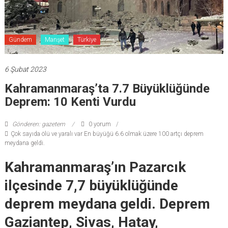
Gündem
Manşet
Türkiye
6 Şubat 2023
Kahramanmaraş’ta 7.7 Büyüklüğünde
Deprem: 10 Kenti Vurdu
Gönderen: gazetem
0 yorum
Çok sayıda ölü ve yaralı var En büyüğü 6.6 olmak üzere 100 artçı deprem
meydana geldi.
Kahramanmaraş’ın Pazarcık
ilçesinde 7,7 büyüklüğünde
deprem meydana geldi. Deprem
Gaziantep, Sivas, Hatay,