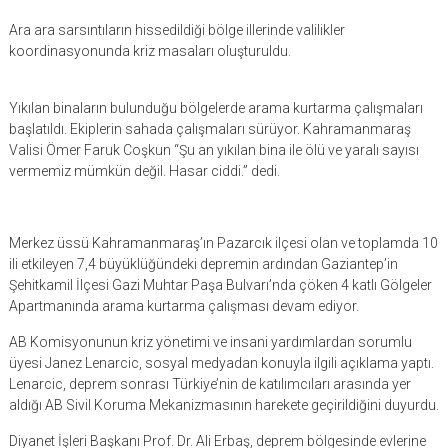
Ara ara sarsıntıların hissedildiği bölge illerinde valilikler
koordinasyonunda kriz masaları oluşturuldu.
Yıkılan binaların bulunduğu bölgelerde arama kurtarma çalışmaları
başlatıldı. Ekiplerin sahada çalışmaları sürüyor. Kahramanmaraş
Valisi Ömer Faruk Coşkun “Şu an yıkılan bina ile ölü ve yaralı sayısı
vermemiz mümkün değil. Hasar ciddi.” dedi.
Merkez üssü Kahramanmaraş’ın Pazarcık ilçesi olan ve toplamda 10
ili etkileyen 7,4 büyüklüğündeki depremin ardından Gaziantep’in
Şehitkamil İlçesi Gazi Muhtar Paşa Bulvarı’nda çöken 4 katlı Gölgeler
Apartmanında arama kurtarma çalışması devam ediyor.
AB Komisyonunun kriz yönetimi ve insani yardımlardan sorumlu
üyesi Janez Lenarcic, sosyal medyadan konuyla ilgili açıklama yaptı.
Lenarcic, deprem sonrası Türkiye’nin de katılımcıları arasında yer
aldığı AB Sivil Koruma Mekanizmasının harekete geçirildiğini duyurdu.
Diyanet İşleri Başkanı Prof. Dr. Ali Erbaş, deprem bölgesinde evlerine