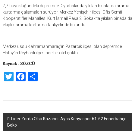
7,7 büyüklüğündeki depremde Diyarbakır’da yıkılan binalarda arama
kurtarma çalışmaları sürüyor. Merkez Yenişehir ilçesi Ofis Semti
Kooperatifler Mahallesi Kurt İsmail Paşa 2. Sokak’ta yıkılan binada da
ekipler arama kurtarma faaliyetinde bulundu.
Merkez üssü Kahramanmaraş’ın Pazarcık ilçesi olan depremde
Hatay’ın Reyhanlı ilçesinde bir otel çöktü.
Kaynak : SÖZCÜ
Twitter
Facebook
Share
Yazı
Lider Zorda Olsa Kazandı: Ayos Konyaspor 61-62 Fenerbahçe
Beko
dolaşımı