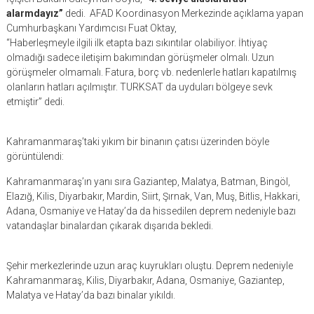
alarmdayız”
dedi. AFAD Koordinasyon Merkezinde açıklama yapan
Cumhurbaşkanı Yardımcısı Fuat Oktay,
“Haberleşmeyle ilgili ilk etapta bazı sıkıntılar olabiliyor. İhtiyaç
olmadığı sadece iletişim bakımından görüşmeler olmalı. Uzun
görüşmeler olmamalı. Fatura, borç vb. nedenlerle hatları kapatılmış
olanların hatları açılmıştır. TURKSAT da uyduları bölgeye sevk
etmiştir” dedi.
Kahramanmaraş’taki yıkım bir binanın çatısı üzerinden böyle
görüntülendi:
Kahramanmaraş’ın yanı sıra Gaziantep, Malatya, Batman, Bingöl,
Elazığ, Kilis, Diyarbakır, Mardin, Siirt, Şırnak, Van, Muş, Bitlis, Hakkari,
Adana, Osmaniye ve Hatay’da da hissedilen deprem nedeniyle bazı
vatandaşlar binalardan çıkarak dışarıda bekledi.
Şehir merkezlerinde uzun araç kuyrukları oluştu. Deprem nedeniyle
Kahramanmaraş, Kilis, Diyarbakır, Adana, Osmaniye, Gaziantep,
Malatya ve Hatay’da bazı binalar yıkıldı.