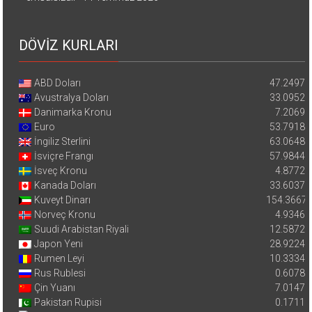
DÖVİZ KURLARI
ABD Doları
47.2497
Avustralya Doları
33.0952
Danimarka Kronu
7.2069
Euro
53.7918
İngiliz Sterlini
63.0648
İsviçre Frangı
57.9844
İsveç Kronu
4.8772
Kanada Doları
33.6037
Kuveyt Dinarı
154.3667
Norveç Kronu
4.9346
Suudi Arabistan Riyali
12.5872
Japon Yeni
28.9224
Rumen Leyi
10.3334
Rus Rublesi
0.6078
Çin Yuanı
7.0147
Pakistan Rupisi
0.1711