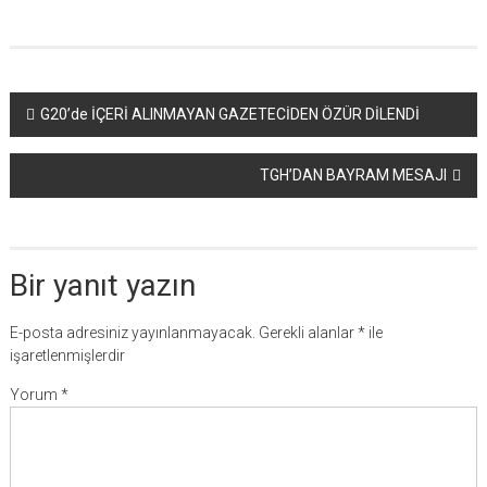
Yazı
G20’de İÇERİ ALINMAYAN GAZETECİDEN ÖZÜR DİLENDİ
dolaşımı
TGH’DAN BAYRAM MESAJI
Bir yanıt yazın
E-posta adresiniz yayınlanmayacak.
Gerekli alanlar
*
ile
işaretlenmişlerdir
Yorum
*