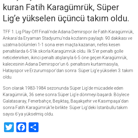
kuran Fatih Karagümrük, Süper
Lig’e yükselen üçüncü takım oldu.
TFF 1. Lig Play-Off Finali’nde Adana Demirspor ile Fatih Karagümrük,
Ankara’da Eryaman Stadyumu’nda kozlarını paylaştı. 90 dakikası ve
uzatma bölümleri 1-1 sona eren maçta kazanan, nefes kesen
penaltılarda 6-5’lik skorla Karagümrük oldu. İlk 5’er penaltı golle
neticelenirken, ikinci penaltı atışlarıyla 6-5 öne geçen Karagümrük,
kalecesinin Adana Demirspor’un 6. penaltısını kurtarmasıyla,
Hatayspor ve Erzurumspor’dan sonra Süper Lig’e yükselen 3. takım
oldu.
Son olarak 1983-1984 sezonunda Süper Lig’de mücadele eden
Karagümrük, 36 sene sonra Süper Lig’e dönmeyi başardı. Böylece
Galatasaray, Fenerbahçe, Beşiktaş, Başakşehir ve Kasımpaşa’dan
sonra Fatih Karagümrük’le birlikte Süper Lig’deki İstanbullu takım
sayısı 6’ya yükselmiş oldu.
Twitter
Facebook
Share