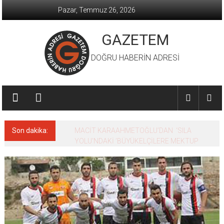
İçeriğe
Pazar, Temmuz 26, 2026
geç
GAZETEM
DOĞRU HABERİN ADRESİ
Son dakika:
MACİT KARAAHMETOĞLU’DAN ‘SILA
YOLU’NDAKİ ’BÜYÜKELÇİLERE MEKTUP