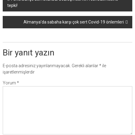
tepki!
dolaşımı
Almanya’da sabaha karşı çok sert Covid-19 önlemleri
Bir yanıt yazın
E-posta adresiniz yayınlanmayacak.
Gerekli alanlar
*
ile
işaretlenmişlerdir
Yorum
*