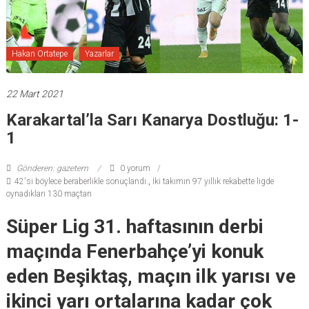
Hakan Ortatepe
Yazarlar
22 Mart 2021
Karakartal’la Sarı Kanarya Dostluğu: 1-
1
Gönderen: gazetem
0 yorum
42'si böylece beraberlikle sonuçlandı.
,
İki takımın 97 yıllık rekabette ligde
oynadıkları 130 maçtan
Süper Lig 31. haftasının derbi
maçında Fenerbahçe’yi konuk
eden Beşiktaş, maçın ilk yarısı ve
ikinci yarı ortalarına kadar çok