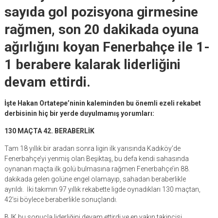
sayıda gol pozisyona girmesine
rağmen, son 20 dakikada oyuna
ağırlığını koyan Fenerbahçe ile 1-
1 berabere kalarak liderliğini
devam ettirdi.
İşte Hakan Ortatepe’ninin kaleminden bu önemli ezeli rekabet
derbisinin hiç bir yerde duyulmamış yorumları:
130 MAÇTA 42. BERABERLİK
Tam 18 yıllık bir aradan sonra ligin ilk yarısında Kadıköy’de
Fenerbahçe’yi yenmiş olan Beşiktaş, bu defa kendi sahasında
oynanan maçta ilk golü bulmasına rağmen Fenerbahçe’in 88.
dakikada gelen golüne engel olamayıp, sahadan beraberlikle
ayrıldı. İki takımın 97 yıllık rekabette ligde oynadıkları 130 maçtan,
42’si böylece beraberlikle sonuçlandı.
BJK bu sonuçla liderliğini devam ettirdi ve en yakın takipçisi