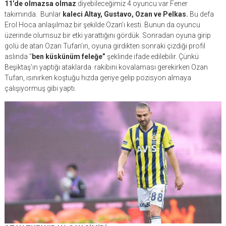
11’de olmazsa olmaz
diyebileceğimiz 4 oyuncu var Fener
takımında. Bunlar
kaleci Altay, Gustavo, Ozan ve Pelkas.
Bu defa
Erol Hoca anlaşılmaz bir şekilde Ozan’ı kesti. Bunun da oyuncu
üzerinde olumsuz bir etki yarattığını gördük. Sonradan oyuna girip
golü de atan Ozan Tufan’ın, oyuna girdikten sonraki çizdiği profil
aslında “
ben küskünüm feleğe”
şeklinde ifade edilebilir. Çünkü
Beşiktaş’ın yaptığı ataklarda rakibini kovalaması gerekirken Ozan
Tufan, ısınırken koştuğu hızda geriye gelip pozisyon almaya
çalışıyormuş gibi yaptı.