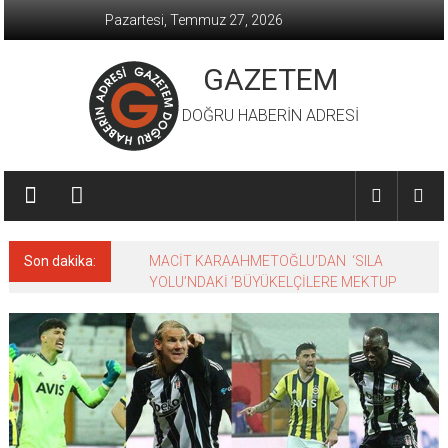
İçeriğe
Pazartesi, Temmuz 27, 2026
geç
GAZETEM
DOĞRU HABERİN ADRESİ
Son dakika:
MACİT KARAAHMETOĞLU’DAN ‘SILA
YOLU’NDAKİ ’BÜYÜKELÇİLERE MEKTUP