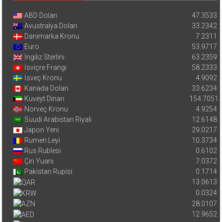
ABD Doları
47.3533
Avustralya Doları
33.2342
Danimarka Kronu
7.2311
Euro
53.9717
İngiliz Sterlini
63.2359
İsviçre Frangı
58.2333
İsveç Kronu
4.9092
Kanada Doları
33.6234
Kuveyt Dinarı
154.7051
Norveç Kronu
4.9254
Suudi Arabistan Riyali
12.6148
Japon Yeni
29.0217
Rumen Leyi
10.3734
Rus Rublesi
0.6102
Çin Yuanı
7.0372
Pakistan Rupisi
0.1714
13.0613
0.0324
28.0107
12.9652