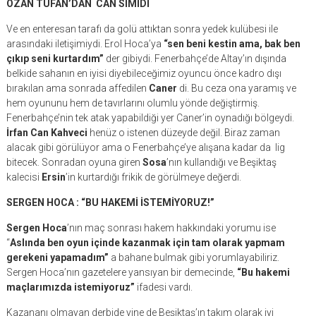
OZAN TUFAN’DAN CAN SİMİDİ
Ve en enteresan tarafı da golü attıktan sonra yedek kulübesi ile
arasındaki iletişimiydi. Erol Hoca’ya
“sen beni kestin ama, bak ben
çıkıp seni kurtardım”
der gibiydi. Fenerbahçe’de Altay’ın dışında
belkide sahanın en iyisi diyebileceğimiz oyuncu önce kadro dışı
bırakılan ama sonrada affedilen
Caner
di. Bu ceza ona yaramış ve
hem oyununu hem de tavırlarını olumlu yönde değiştirmiş.
Fenerbahçe’nin tek atak yapabildiği yer Caner’in oynadığı bölgeydi.
İrfan Can Kahveci
henüz o istenen düzeyde değil. Biraz zaman
alacak gibi görülüyor ama o Fenerbahçe’ye alışana kadar da lig
bitecek. Sonradan oyuna giren
Sosa
’nın kullandığı ve Beşiktaş
kalecisi
Ersin
’in kurtardığı frikik de görülmeye değerdi.
SERGEN HOCA : “BU HAKEMİ İSTEMİYORUZ!”
Sergen Hoca
’nın maç sonrası hakem hakkındaki yorumu ise
“
Aslında ben oyun içinde kazanmak için tam olarak yapmam
gerekeni yapamadım”
a bahane bulmak gibi yorumlayabiliriz.
Sergen Hoca’nın gazetelere yansıyan bir demecinde,
“Bu hakemi
maçlarımızda istemiyoruz”
ifadesi vardı.
Kazananı olmayan derbide yine de Beşiktaş’ın takım olarak iyi