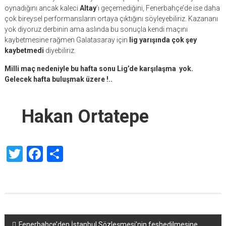
oynadığını ancak kaleci
Altay
’ı geçemediğini, Fenerbahçe’de ise daha
çok bireysel performansların ortaya çıktığını söyleyebiliriz. Kazananı
yok diyoruz derbinin ama aslında bu sonuçla kendi maçını
kaybetmesine rağmen Galatasaray için
lig yarışında çok şey
kaybetmedi
diyebiliriz.
Milli maç nedeniyle bu hafta sonu Lig’de karşılaşma yok.
Gelecek hafta buluşmak üzere !..
Hakan Ortatepe
Twitter
Facebook
Share
Yazı
Fenerbahçe’den İstanbul Sözleşmesi’nin feshedilmesine