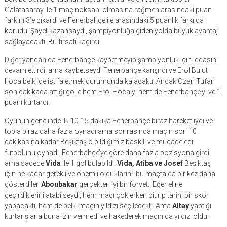
Galatasaray ile 1 maç noksanı olmasına rağmen arasındaki puan
farkını 3’e çıkardı ve Fenerbahçe ile arasındaki 5 puanlık farkı da
korudu. Şayet kazansaydı, şampiyonluğa giden yolda büyük avantaj
sağlayacaktı. Bu fırsatı kaçırdı.
Diğer yandan da Fenerbahçe kaybetmeyip şampiyonluk için iddasını
devam ettirdi, ama kaybetseydi Fenerbahçe karışırdı ve Erol Bulut
hoca belki de istifa etmek durumunda kalacaktı. Ancak Ozan Tufan
son dakikada attığı golle hem Erol Hoca’yı hem de Fenerbahçe’yi ve 1
puanı kurtardı.
Oyunun genelinde ilk 10-15 dakika Fenerbahçe biraz hareketliydi ve
topla biraz daha fazla oynadı ama sonrasında maçın son 10
dakikasına kadar Beşiktaş o bildiğimiz baskılı ve mücadeleci
futbolunu oynadı. Fenerbahçe’ye göre daha fazla pozisyona girdi
ama sadece
Vida
ile 1 gol bulabildi.
Vida, Atiba ve Josef
Beşiktaş
için ne kadar gerekli ve önemli olduklarını bu maçta da bir kez daha
gösterdiler.
Aboubakar
gerçekten iyi bir forvet.. Eğer eline
geçirdiklerini atabilseydi, hem maçı çok erken bitirip tarihi bir skor
yapacaktı, hem de belki maçın yıldızı seçilecekti. Ama
Altay
yaptığı
kurtarışlarla buna izin vermedi ve hakederek maçın da yıldızı oldu.