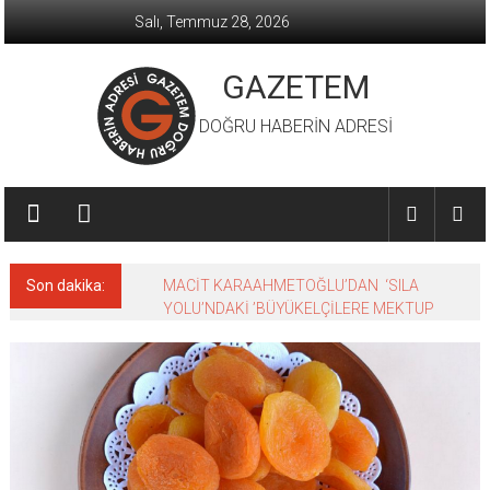
İçeriğe
Salı, Temmuz 28, 2026
geç
GAZETEM
DOĞRU HABERİN ADRESİ
Son dakika:
MACİT KARAAHMETOĞLU’DAN ‘SILA
YOLU’NDAKİ ’BÜYÜKELÇİLERE MEKTUP