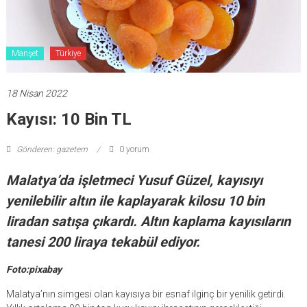
Manşet
Türkiye
18 Nisan 2022
Kayısı: 10 Bin TL
Gönderen: gazetem
0 yorum
Malatya’da işletmeci Yusuf Güzel, kayısıyı
yenilebilir altın ile kaplayarak kilosu 10 bin
liradan satışa çıkardı. Altın kaplama kayısıların
tanesi 200 liraya tekabül ediyor.
Foto:pixabay
Malatya’nın simgesi olan kayısıya bir esnaf ilginç bir yenilik getirdi.