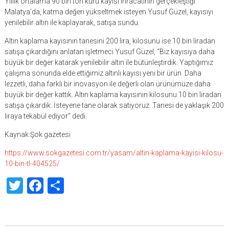
Yıllık ortalama 90 bin ton kuru kayısı ihracatının gerçekleştiği
Malatya’da, katma değeri yükseltmek isteyen Yusuf Güzel, kayısıyı
yenilebilir altın ile kaplayarak, satışa sundu.
Altın kaplama kayısının tanesini 200 lira, kilosunu ise 10 bin liradan
satışa çıkardığını anlatan işletmeci Yusuf Güzel, “Biz kayısıya daha
büyük bir değer katarak yenilebilir altın ile bütünleştirdik. Yaptığımız
çalışma sonunda elde ettiğimiz altınlı kayısı yeni bir ürün. Daha
lezzetli, daha farklı bir inovasyon ile değerli olan ürünümüze daha
büyük bir değer kattık. Altın kaplama kayısının kilosunu 10 bin liradan
satışa çıkardık. İsteyene tane olarak satıyoruz. Tanesi de yaklaşık 200
liraya tekabül ediyor” dedi.
Kaynak:Şok gazetesi
https://www.sokgazetesi.com.tr/yasam/altin-kaplama-kayisi-kilosu-
10-bin-tl-404525/
Twitter
Facebook
Share