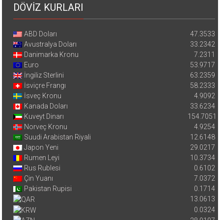
DÖVİZ KURLARI
ABD Doları
47.3533
Avustralya Doları
33.2342
Danimarka Kronu
7.2311
Euro
53.9717
İngiliz Sterlini
63.2359
İsviçre Frangı
58.2333
İsveç Kronu
4.9092
Kanada Doları
33.6234
Kuveyt Dinarı
154.7051
Norveç Kronu
4.9254
Suudi Arabistan Riyali
12.6148
Japon Yeni
29.0217
Rumen Leyi
10.3734
Rus Rublesi
0.6102
Çin Yuanı
7.0372
Pakistan Rupisi
0.1714
13.0613
0.0324