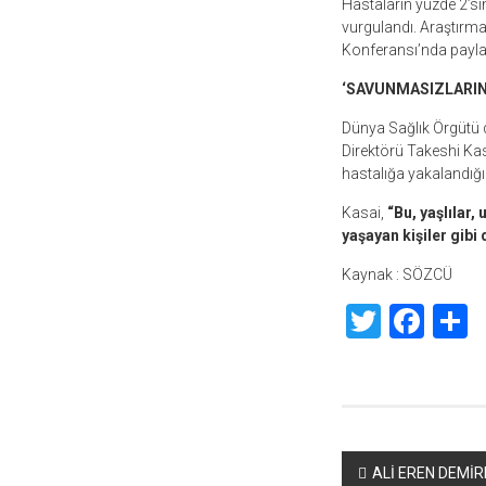
Hastaların yüzde 2’sin
vurgulandı. Araştırmac
Konferansı’nda payla
‘SAVUNMASIZLARIN 
Dünya Sağlık Örgütü de
Direktörü Takeshi Kasa
hastalığa yakalandığı
Kasai,
“Bu, yaşlılar,
yaşayan kişiler gibi
Kaynak : SÖZCÜ
Twitte
Fac
S
Yazı
ALİ EREN DEMİR