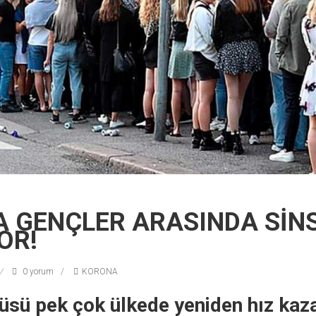
 GENÇLER ARASINDA SİNS
OR!
0 yorum
KORONA
üsü pek çok ülkede yeniden hız kaz