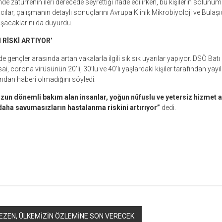
de zatürrenin ileri derecede seyrettiği ifade edilirken, bu kişilerin solunu
ılar, çalışmanın detaylı sonuçlarını Avrupa Klinik Mikrobiyoloji ve Bulaşıc
şacaklarını da duyurdu.
RİSKİ ARTIYOR’
 gençler arasında artan vakalarla ilgili sık sık uyarılar yapıyor. DSÖ Batı
i, corona virüsünün 20’li, 30’lu ve 40’lı yaşlardaki kişiler tarafından yay
ndan haberi olmadığını söyledi.
 uzun dönemli bakım alan insanlar, yoğun nüfuslu ve yetersiz hizmet 
 daha savumasızların hastalanma riskini artırıyor”
dedi.
r
ebook
hare
EZEN, ÜLKEMİZİN ÖZLEMİNE SON VERECEK