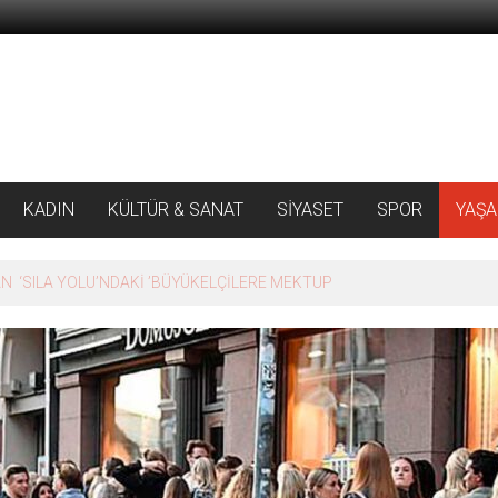
KADIN
KÜLTÜR & SANAT
SİYASET
SPOR
YAŞ
 ‘SILA YOLU’NDAKİ ’BÜYÜKELÇİLERE MEKTUP