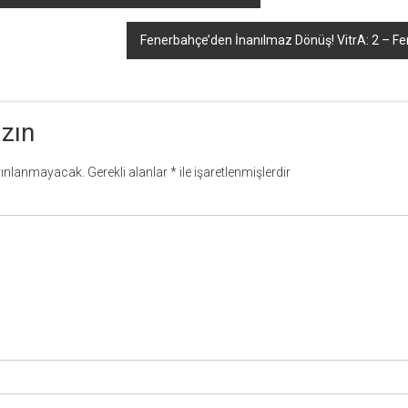
Fenerbahçe’den İnanılmaz Dönüş! VitrA: 2 – F
azın
yınlanmayacak.
Gerekli alanlar
*
ile işaretlenmişlerdir