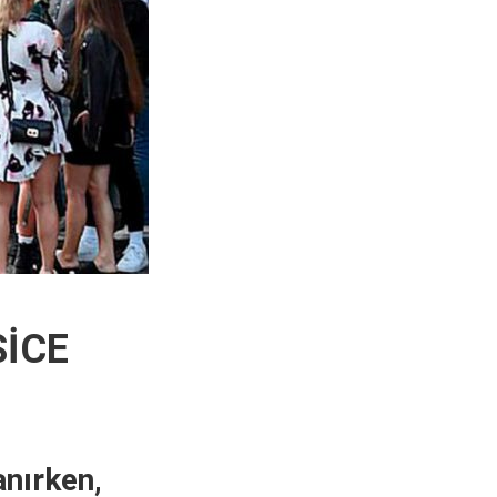
İCE
anırken,