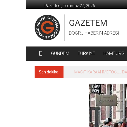
İçeriğe
Pazartesi, Temmuz 27, 2026
geç
GAZETEM
DOĞRU HABERİN ADRESİ
GÜNDEM
TÜRKİYE
HAMBURG
Son dakika:
MACİT KARAAHMETOĞLU’DAN