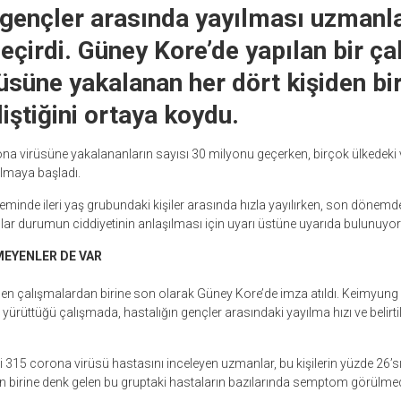
 gençler arasında yayılması uzmanla
eçirdi. Güney Kore’de yapılan bir ça
üsüne yakalanan her dört kişiden bi
iştiğini ortaya koydu.
a virüsüne yakalananların sayısı 30 milyonu geçerken, birçok ülkedeki v
ılmaya başladı.
neminde ileri yaş grubundaki kişiler arasında hızla yayılırken, son dönemde
ar durumun ciddiyetinin anlaşılması için uyarı üstüne uyarıda bulunuyor
YENLER DE VAR
n çalışmalardan birine son olarak Güney Kore’de imza atıldı. Keimyun
k yürüttüğü çalışmada, hastalığın gençler arasındaki yayılma hızı ve belirti
 315 corona virüsü hastasını inceleyen uzmanlar, bu kişilerin yüzde 26’sın
iden birine denk gelen bu gruptaki hastaların bazılarında semptom görülmediğ