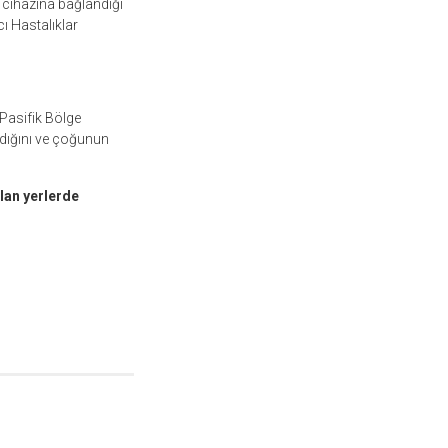
m cihazına bağlandığı
ı Hastalıklar
 Pasifik Bölge
ıldığını ve çoğunun
alan yerlerde