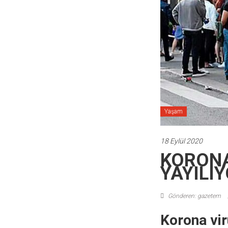
Yaşam
18 Eylül 2020
KORONA
YAYILIY
Gönderen: gazetem
Korona vir