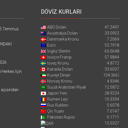
DÖVİZ KURLARI
ABD Doları
47.2497
5 Temmuz
Avustralya Doları
33.0952
Danimarka Kronu
7.2069
’NDAKİ
Euro
53.7918
İngiliz Sterlini
63.0648
İsviçre Frangı
57.9844
026
İsveç Kronu
4.8772
Kanada Doları
33.6037
i Herkes İçin
Kuveyt Dinarı
154.3667
Norveç Kronu
4.9346
Suudi Arabistan Riyali
12.5872
i açısından
Japon Yeni
28.9224
Rumen Leyi
10.3334
Rus Rublesi
0.6078
Çin Yuanı
7.0147
Pakistan Rupisi
0.1711
13.0327