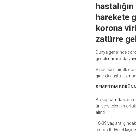
hastalığın
harekete g
korona vir
zatürre gel
Dünya genelinde coron
gençler arasında yay
Virüs, salgının ilk dö
giderek düştü. Uzmanl
SEMPTOM GÖRÜNME
Bu kapsamda yürütüle
üniversitelerinin orta
alındı.
18-39 yaş aralığındaki
tespit etti. Her 4 kiş