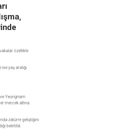
rı
lışma,
rinde
akalar özellikle
 ise yaş aralığı
.
g ve Yeungnam
ler mercek altına
da zatürre geliştiğini
i belirtildi.