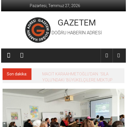
İçeriğe
Pazartesi, Temmuz 27, 2026
geç
GAZETEM
DOĞRU HABERİN ADRESİ
Son dakika:
MACİT KARAAHMETOĞLU’DAN ‘SILA
YOLU’NDAKİ ’BÜYÜKELÇİLERE MEKTUP