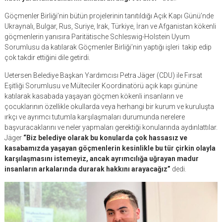
Göçmenler Birliği’nin bütün projelerinin tanıtıldığı Açık Kapı Günü’nde
Ukraynalı, Bulgar, Rus, Suriye, Irak, Türkiye, İran ve Afganistan kökenli
göçmenlerin yanısıra Paritätische Schleswig-Holstein Uyum
Sorumlusu da katılarak Göçmenler Birliği’nin yaptığı işleri takip edip
çok takdir ettiğini dile getirdi.
Uetersen Belediye Başkan Yardımcısı Petra Jäger (CDU) ile Fırsat
Eşitliği Sorumlusu ve Mülteciler Koordinatörü açık kapı gününe
katılarak kasabada yaşayan göçmen kökenli insanların ve
çocuklarının özellikle okullarda veya herhangi bir kurum ve kuruluşta
ırkçı ve ayrımcı tutumla karşılaşmaları durumunda nerelere
başvuracaklarını ve neler yapmaları gerektiği konularında aydınlattılar.
Jäger
“Biz belediye olarak bu konularda çok hassasız ve
kasabamızda yaşayan göçmenlerin kesinlikle bu tür çirkin olayla
karşılaşmasını istemeyiz, ancak ayrımcılığa uğrayan madur
insanların arkalarında durarak hakkını arayacağız”
dedi.