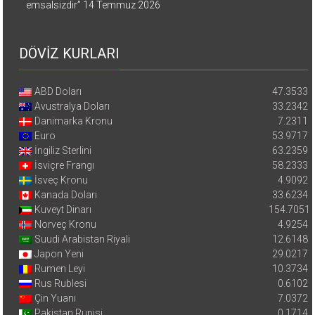
emsalsizdir”
14 Temmuz 2026
DÖVİZ KURLARI
ABD Doları
47.3533
Avustralya Doları
33.2342
Danimarka Kronu
7.2311
Euro
53.9717
İngiliz Sterlini
63.2359
İsviçre Frangı
58.2333
İsveç Kronu
4.9092
Kanada Doları
33.6234
Kuveyt Dinarı
154.7051
Norveç Kronu
4.9254
Suudi Arabistan Riyali
12.6148
Japon Yeni
29.0217
Rumen Leyi
10.3734
Rus Rublesi
0.6102
Çin Yuanı
7.0372
Pakistan Rupisi
0.1714