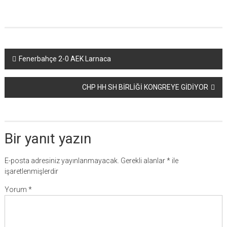
Yazı
Fenerbahçe 2-0 AEK Larnaca
dolaşımı
CHP HH SH BİRLİĞİ KONGREYE GİDİYOR
Bir yanıt yazın
E-posta adresiniz yayınlanmayacak.
Gerekli alanlar
*
ile
işaretlenmişlerdir
Yorum
*