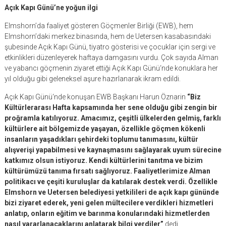
Açık Kapı Günü’ne yoğun ilgi
Elmshorn’da faaliyet gösteren Göçmenler Birliği (EWB), hem
Elmshorn’daki merkez binasında, hem de Uetersen kasabasındaki
şubesinde Açık Kapı Günü, tiyatro gösterisi ve çocuklar için sergi ve
etkinlikleri düzenleyerek haftaya damgasını vurdu. Çok sayıda Alman
ve yabancı göçmenin ziyaret ettiği Açık Kapı Günü‘nde konuklara her
yıl olduğu gibi geleneksel aşure hazırlanarak ikram edildi.
Açık Kapı Günü‘nde konuşan EWB Başkanı Harun Öznarin
“Biz
Kültürlerarası Hafta kapsamında her sene olduğu gibi zengin bir
proğramla katılıyoruz. Amacımız, çeşitli ülkelerden gelmiş, farklı
kültürlere ait bölgemizde yaşayan, özellikle göçmen kökenli
insanların yaşadıkları şehirdeki toplumu tanımasını, kültür
alışverişi yapabilmesi ve kaynaşmasını sağlayarak uyum sürecine
katkımız olsun istiyoruz. Kendi kültürlerini tanıtma ve bizim
kültürümüzü tanıma fırsatı sağlıyoruz. Faaliyetlerimize Alman
politikacı ve çeşiti kuruluşlar da katılarak destek verdi. Özellikle
Elmshorn ve Uetersen belediyesi yetkilileri de açık kapı gününde
bizi ziyaret ederek, yeni gelen mültecilere verdikleri hizmetleri
anlatıp, onların eğitim ve barınma konularındaki hizmetlerden
nasıl yararlanacaklarını anlatarak bilgi verdiler”
dedi.