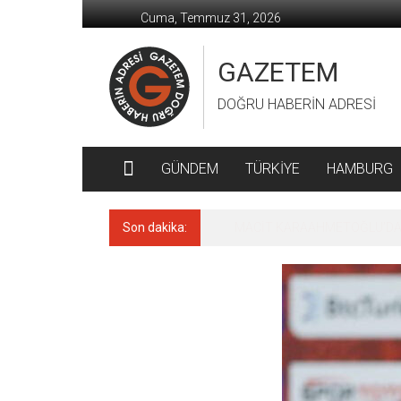
İçeriğe
Cuma, Temmuz 31, 2026
geç
GAZETEM
DOĞRU HABERİN ADRESİ
GÜNDEM
TÜRKİYE
HAMBURG
Son dakika:
MACİT KARAAHMETOĞLU’DAN