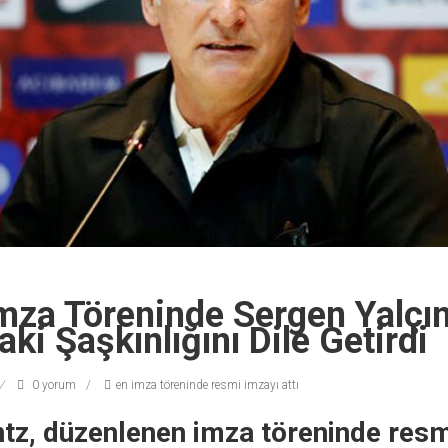
Imza Töreninde Sergen Yalçı
ki Şaşkınlığını Dile Getirdi
0 yorum
en imza töreninde resmi imzayı attı
tz, düzenlenen imza töreninde resm