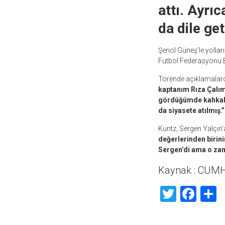
attı. Ayrı
da dile get
Şenol Güneş’le yolları
Futbol Federasyonu Ba
Törende açıklamalard
kaptanım Rıza Çalımb
gördüğümde kahkaha
da siyasete atılmış.
Kuntz, Sergen Yalçın
değerlerinden birin
Sergen’di ama o zama
Kaynak : CUM
Twitte
Fac
S