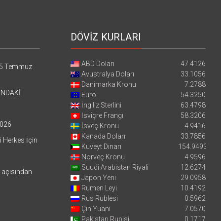
DÖVİZ KURLARI
ABD Doları
47.4126
5 Temmuz
Avustralya Doları
33.1056
Danimarka Kronu
7.2788
’NDAKİ
Euro
54.3250
İngiliz Sterlini
63.4798
İsviçre Frangı
58.3206
026
İsveç Kronu
4.9416
Kanada Doları
33.7856
i Herkes İçin
Kuveyt Dinarı
154.9493
Norveç Kronu
4.9596
Suudi Arabistan Riyali
12.6274
i açısından
Japon Yeni
29.0958
Rumen Leyi
10.4192
Rus Rublesi
0.5962
Çin Yuanı
7.0570
Pakistan Rupisi
0.1717