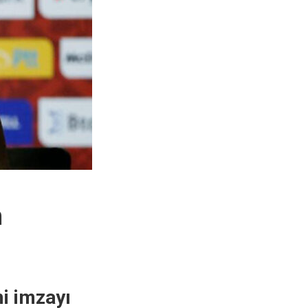
n
i imzayı