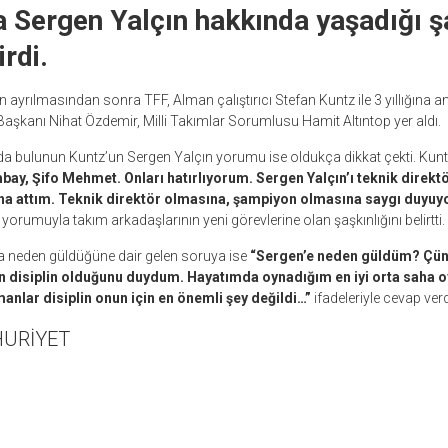
ca Sergen Yalçın hakkında yaşadığı ş
irdi.
n ayrılmasından sonra TFF, Alman çalıştırıcı Stefan Kuntz ile 3 yıllığına a
şkanı Nihat Özdemir, Milli Takımlar Sorumlusu Hamit Altıntop yer aldı.
a bulunun Kuntz’un Sergen Yalçın yorumu ise oldukça dikkat çekti. Kunt
ay, Şifo Mehmet. Onları hatırlıyorum. Sergen Yalçın’ı teknik direkt
 attım. Teknik direktör olmasına, şampiyon olmasına saygı duyuy
”
yorumuyla takım arkadaşlarının yeni görevlerine olan şaşkınlığını belirtti.
’a neden güldüğüne dair gelen soruya ise
“Sergen’e neden güldüm? Çünk
in disiplin olduğunu duydum. Hayatımda oynadığım en iyi orta saha o
nlar disiplin onun için en önemli şey değildi…”
ifadeleriyle cevap verd
HURİYET
r
ebook
hare