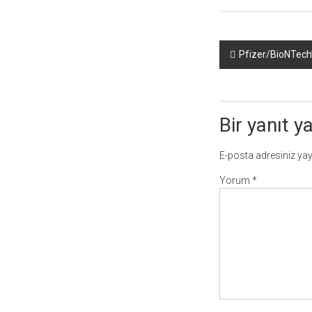
Yazı
Pfizer/BioNTech’
dolaşımı
Bir yanıt y
E-posta adresiniz ya
Yorum
*