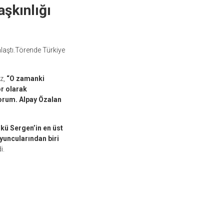
aşkınlığı
nlaştı.Törende Türkiye
z,
“O zamanki
ör olarak
orum. Alpay Özalan
ü Sergen’in en üst
yuncularından biri
i.