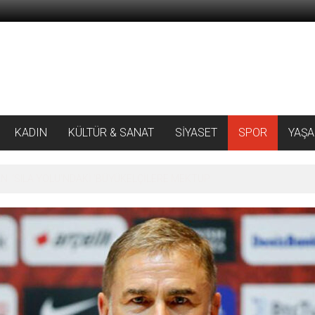
KADIN
KÜLTÜR & SANAT
SİYASET
SPOR
YAŞ
 ‘SILA YOLU’NDAKİ ’BÜYÜKELÇİLERE MEKTUP