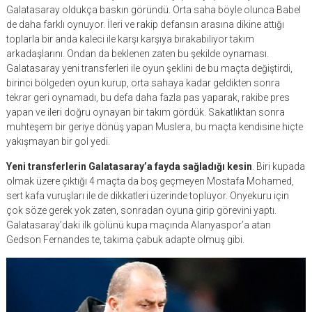
Galatasaray oldukça baskın göründü. Orta saha böyle olunca Babel
de daha farklı oynuyor. İleri ve rakip defansın arasına dikine attığı
toplarla bir anda kaleci ile karşı karşıya bırakabiliyor takım
arkadaşlarını. Ondan da beklenen zaten bu şekilde oynaması.
Galatasaray yeni transferleri ile oyun şeklini de bu maçta değiştirdi,
birinci bölgeden oyun kurup, orta sahaya kadar geldikten sonra
tekrar geri oynamadı, bu defa daha fazla pas yaparak, rakibe pres
yapan ve ileri doğru oynayan bir takım gördük. Sakatlıktan sonra
muhteşem bir geriye dönüş yapan Muslera, bu maçta kendisine hiçte
yakışmayan bir gol yedi.
Yeni transferlerin Galatasaray’a fayda sağladığı kesin
. Biri kupada
olmak üzere çıktığı 4 maçta da boş geçmeyen Mostafa Mohamed,
sert kafa vuruşları ile de dikkatleri üzerinde topluyor. Onyekuru için
çok söze gerek yok zaten, sonradan oyuna girip görevini yaptı.
Galatasaray’daki ilk gölünü kupa maçında Alanyaspor’a atan
Gedson Fernandes te, takıma çabuk adapte olmuş gibi.