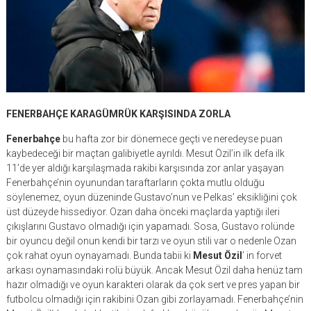
FENERBAHÇE KARAGÜMRÜK KARŞISINDA ZORLA
Fenerbahçe
bu hafta zor bir dönemece geçti ve neredeyse puan
kaybedeceği bir maçtan galibiyetle ayrıldı. Mesut Özil’in ilk defa ilk
11’de yer aldığı karşılaşmada rakibi karşısında zor anlar yaşayan
Fenerbahçe’nin oyunundan taraftarların çokta mutlu olduğu
söylenemez, oyun düzeninde Gustavo’nun ve Pelkas’ eksikliğini çok
üst düzeyde hissediyor. Ozan daha önceki maçlarda yaptığı ileri
çıkışlarını Gustavo olmadığı için yapamadı. Sosa, Gustavo rolünde
bir oyuncu değil onun kendi bir tarzı ve oyun stili var o nedenle Ozan
çok rahat oyun oynayamadı. Bunda tabii ki
Mesut Özil
’ in forvet
arkası oynamasındaki rolü büyük. Ancak Mesut Özil daha henüz tam
hazır olmadığı ve oyun karakteri olarak da çok sert ve pres yapan bir
futbolcu olmadığı için rakibini Ozan gibi zorlayamadı. Fenerbahçe’nin