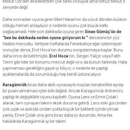
Mesut Özil‘den de beklentileri çok farklı ve büyük ama henüz Mesut o
seviyede değil.
Daha sonradan oyuna giren Mert Hakan’nın da vücut dilinden küskün
olduğu hemen anlaşılıyor o nedenle oyunu çok büyük katkı
sağlayamadı. Hele son dakikada oyuna giren
Sinan Gümüş’ün de
“ben bu dakikada neden oyuna giriyorum ki “
dercesine bir yüz
ifadesi mevcuttu. İlerleyen haftalarda Fenerbahçe eğer istenmeyen
sonuçlar alırsa, Erol Hoca’nın durumu sorgulanmaya başlar. Bunu
daha önce de belirtmiştik,
Erol Hoca
’nın, Sergen Yalçın veya Fatih
Terim gibi lider bir konumu mevcut değil ve o da bunun farkında. Hata
yapmaması gerektiğini gayet iyi biliyor, o nedenle de yaptığı
açıklamalarda da sorumluluğu hep kendi üstüne alıyor.
Karagümrük
biraz daha akıllı oynasaydı maçtan beraberlikle ayrılıp
bir puanı almaması içten bile değildi. Ancak Karagümrük Antrenörü
yaptığı iki değişiklikle oyunu kaybetti. Oyuna Lens ve Emre Çolak’ı
alarak, tam oynayan takımı eksik duruma getirdi. Lens eski gücünden
çok uzak ve aslında ondan çokta büyük bir beklenti içinde olmak
yanlış. Emre Çolak ona göre biraz daha iyi durumda. Ama her
halükârda Karagümrük iyi bir takım.