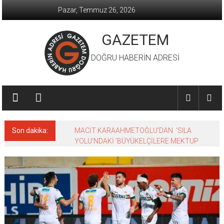
İçeriğe
Pazar, Temmuz 26, 2026
geç
GAZETEM
DOĞRU HABERİN ADRESİ
Son dakika:
MACİT KARAAHMETOĞLU’DAN ‘SILA
YOLU’NDAKİ ’BÜYÜKELÇİLERE MEKTUP