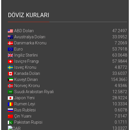
DÖVİZ KURLARI
ABD Doları
47.2497
Avustralya Doları
33.0952
Danimarka Kronu
7.2069
Euro
53.7918
İngiliz Sterlini
63.0648
İsviçre Frangı
57.9844
İsveç Kronu
4.8772
Kanada Doları
33.6037
Kuveyt Dinarı
154.3667
Norveç Kronu
4.9346
Suudi Arabistan Riyali
12.5872
Japon Yeni
28.9224
Rumen Leyi
10.3334
Rus Rublesi
0.6078
Çin Yuanı
7.0147
Pakistan Rupisi
0.1711
13.0327