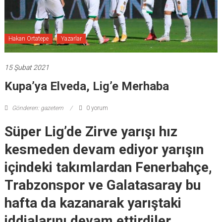
Hakan Ortatepe
Yazarlar
15 Şubat 2021
Kupa’ya Elveda, Lig’e Merhaba
Gönderen: gazetem
0 yorum
Süper Lig’de Zirve yarışı hız
kesmeden devam ediyor yarışın
içindeki takımlardan Fenerbahçe,
Trabzonspor ve Galatasaray bu
hafta da kazanarak yarıştaki
iddialarını devam ettirdiler.