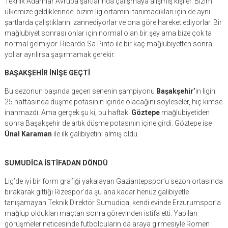
Teknik Adamlar Avrupa şartlarında çalışmaya alışmış kişiler. Bizim
ülkemize geldiklerinde, bizim lig ortamını tanımadıkları için de aynı
şartlarda çalıştıklarını zannediyorlar ve ona göre hareket ediyorlar. Bir
mağlubiyet sonrası onlar için normal olan bir şey ama bize çok ta
normal gelmiyor. Ricardo Sa Pinto ile bir kaç mağlubiyetten sonra
yollar ayrılırsa şaşırmamak gerekir.
BAŞAKŞEHİR İNİŞE GEÇTİ
Bu sezonun başında geçen senenin şampiyonu
Başakşehir’
in ligin
25.haftasında düşme potasının içinde olacağını söyleseler, hiç kimse
inanmazdı. Ama gerçek şu ki, bu haftaki
Göztepe
mağlubiyetiden
sonra Başakşehir de artık düşme potasının içine girdi. Göztepe ise
Ünal Karaman
ile ilk galibiyetini almış oldu.
SUMUDİCA İSTİFADAN DÖNDÜ
Lig’de iyi bir form grafiği yakalayan Gaziantepspor’u sezon ortasında
bırakarak gittiği Rizespor’da şu ana kadar henüz galibiyetle
tanışamayan Teknik Direktör Sumudica, kendi evinde Erzurumspor’a
mağlup oldukları maçtan sonra görevinden istifa etti. Yapılan
görüşmeler neticesinde futbolcuların da araya girmesiyle Romen