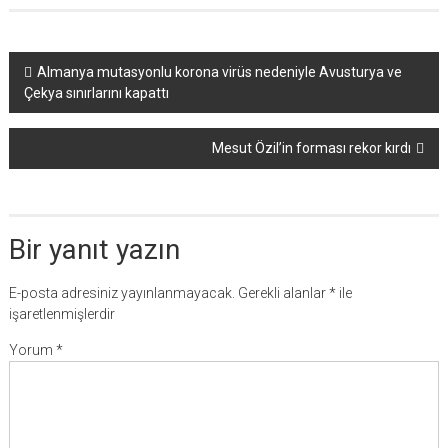
Yazı
Almanya mutasyonlu korona virüs nedeniyle Avusturya ve
Çekya sınırlarını kapattı
dolaşımı
Mesut Özil’in forması rekor kırdı
Bir yanıt yazın
E-posta adresiniz yayınlanmayacak.
Gerekli alanlar
*
ile
işaretlenmişlerdir
Yorum
*