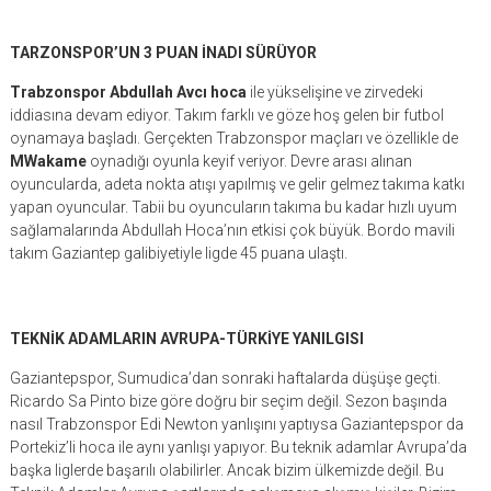
TARZONSPOR’UN 3 PUAN İNADI SÜRÜYOR
Trabzonspor Abdullah Avcı hoca
ile yükselişine ve zirvedeki
iddiasına devam ediyor. Takım farklı ve göze hoş gelen bir futbol
oynamaya başladı. Gerçekten Trabzonspor maçları ve özellikle de
MWakame
oynadığı oyunla keyif veriyor. Devre arası alınan
oyuncularda, adeta nokta atışı yapılmış ve gelir gelmez takıma katkı
yapan oyuncular. Tabii bu oyuncuların takıma bu kadar hızlı uyum
sağlamalarında Abdullah Hoca’nın etkisi çok büyük. Bordo mavili
takım Gaziantep galibiyetiyle ligde 45 puana ulaştı.
TEKNİK ADAMLARIN AVRUPA-TÜRKİYE YANILGISI
Gaziantepspor, Sumudica’dan sonraki haftalarda düşüşe geçti.
Ricardo Sa Pinto bize göre doğru bir seçim değil. Sezon başında
nasıl Trabzonspor Edi Newton yanlışını yaptıysa Gaziantepspor da
Portekiz’li hoca ile aynı yanlışı yapıyor. Bu teknik adamlar Avrupa’da
başka liglerde başarılı olabilirler. Ancak bizim ülkemizde değil. Bu