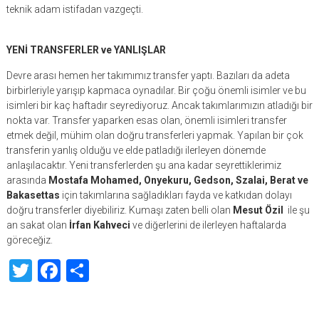
teknik adam istifadan vazgeçti.
YENİ TRANSFERLER ve YANLIŞLAR
Devre arası hemen her takımımız transfer yaptı. Bazıları da adeta
birbirleriyle yarışıp kapmaca oynadılar. Bir çoğu önemli isimler ve bu
isimleri bir kaç haftadır seyrediyoruz. Ancak takımlarımızın atladığı bir
nokta var. Transfer yaparken esas olan, önemli isimleri transfer
etmek değil, mühim olan doğru transferleri yapmak. Yapılan bir çok
transferin yanlış olduğu ve elde patladığı ilerleyen dönemde
anlaşılacaktır. Yeni transferlerden şu ana kadar seyrettiklerimiz
arasında
Mostafa Mohamed, Onyekuru, Gedson, Szalai, Berat ve
Bakasettas
için takımlarına sağladıkları fayda ve katkıdan dolayı
doğru transferler diyebiliriz. Kumaşı zaten belli olan
Mesut Özil
ile şu
an sakat olan
İrfan Kahveci
ve diğerlerini de ilerleyen haftalarda
göreceğiz.
Twitter
Facebook
Share