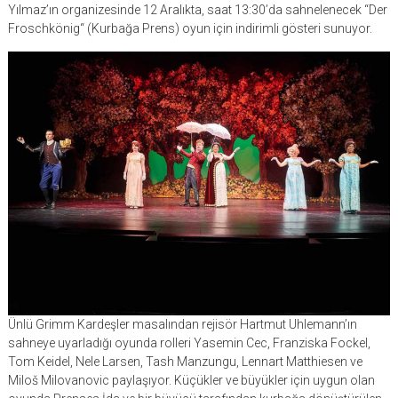
Yılmaz’ın organizesinde 12 Aralıkta, saat 13:30’da sahnelenecek “Der
Froschkönig“ (Kurbağa Prens) oyun için indirimli gösteri sunuyor.
Ünlü Grimm Kardeşler masalından rejisör Hartmut Uhlemann’ın
sahneye uyarladığı oyunda rolleri Yasemin Cec, Franziska Fockel,
Tom Keidel, Nele Larsen, Tash Manzungu, Lennart Matthiesen ve
Miloš Milovanovic paylaşıyor. Küçükler ve büyükler için uygun olan