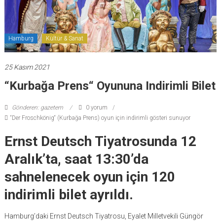
Hamburg
Kültür & Sanat
25 Kasım 2021
“Kurbağa Prens“ Oyununa Indirimli Bilet
Gönderen: gazetem
0 yorum
“Der Froschkönig“ (Kurbağa Prens) oyun için indirimli gösteri sunuyor
Ernst Deutsch Tiyatrosunda 12
Aralık’ta, saat 13:30’da
sahnelenecek oyun için 120
indirimli bilet ayrıldı.
Hamburg’daki Ernst Deutsch Tiyatrosu, Eyalet Milletvekili Güngör