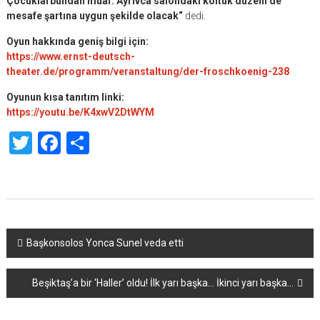
Çocuklarbundan muaf. Ayrıvca salondaki koltuk düzeni de
mesafe şartına uygun şekilde olacak“
dedi.
Oyun hakkında geniş bilgi için:
https://www.ernst-deutsch-
theater.de/programm/veranstaltung/der-froschkoenig-238
Oyunun kısa tanıtım linki:
https://youtu.be/K4xwV2DtWYM
Twitter
Facebook
Share
Yazı
Başkonsolos Yonca Sunel veda etti
dolaşımı
Beşiktaş’a bir ‘Haller’ oldu! İlk yarı başka… İkinci yarı başka…