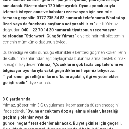
sunulacak. Bize toplam 120 bilet ayrıldı. Oyunu çocuklarıyla
izlemek isteyen anne ve babalar rezervasyon için benimle
temasa geçebilir. 0177 735 34 83 numaralı telefonuma WhatsApp
üzeri veya da facebook sayfama not yazabilirler“
dedi. Yılmaz,
doğrudan
040 – 22 70 14 20 numaralı tiyatronun rezervasyon
telefondan “Stichwort: Güngör Yılmaz“
diyerek indirimli bilet temin
etmenin mümkün olduğunu söyledi.
Düzenlediği ve katkı sunduğu etkinliklerle kentteki göçmen kökenlilerin
de kültür imkanlarından eşit paylaşımda bulunmalarına destek olmak
istediğini kaydeden
Yılmaz, “Çocukların çok fazla cep telefonu ve
bilgisayar oyunlarıyla vakit geçirdiklerini hepimiz biliyoruz.
Tiyatronun güzelliği onların ufkunu açabilir, ilgi ve yetenekleri
geliştirebilir“
diye konuştu.
3 G şartlarında
Yılmaz, gösterimin 3 G uygulaması kapmasında düzenleneceğini
ifade ederek, “
Oyuna ancak tam doz aşı almış olanlar, hastalığı
geçirmiş olanlar veya da
güncel negatif test edenler alınacak. Bu yetişkinler için geçerli.