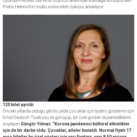
oyunda Prenses İda ve bir büyücü tarafından kurbağa dönüştürülen
Prens Heinrich’in mutlu sonla biten öyküsü anlatılıyor.
120 bilet ayrıldı
Önceki yıllarda olduğu gibi bu yılda çocuklar için tiyatro gösterimi için
Ernst Deutsch Tiyatrosu ile görüşüp, bir özel gösteri düzenlediklerini
söyleyen
Güngör Yılmaz
,
“Korona pandemisi kültürel etkinlikler
için de bir darbe oldu. Çocuklar, aileler bunaldı. Normal fiyatı 17
euro biletler bu özel gösteri için yarı fiyatına, yanı 8,50 euroya