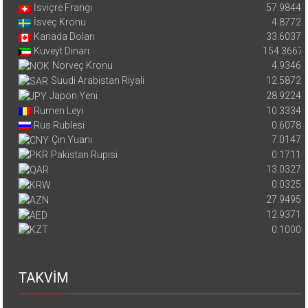
İsviçre Frangı
57.9844
İsveç Kronu
4.8772
Kanada Doları
33.6037
Kuveyt Dinarı
154.3667
Norveç Kronu
4.9346
Suudi Arabistan Riyali
12.5872
Japon Yeni
28.9224
Rumen Leyi
10.3334
Rus Rublesi
0.6078
Çin Yuanı
7.0147
Pakistan Rupisi
0.1711
13.0327
0.0325
27.9495
12.9371
0.1000
TAKVİM