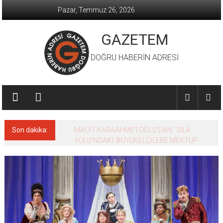
İçeriğe
Pazar, Temmuz 26, 2026
geç
GAZETEM
DOĞRU HABERİN ADRESİ
Son dakika:
MACİT KARAAHMETOĞLU’DAN ‘SILA
YOLU’NDAKİ ’BÜYÜKELÇİLERE MEKTUP