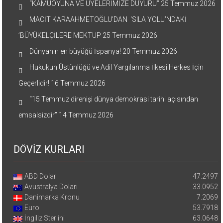
“KAMUOYUNA VE ÜYELERİMİZE DUYURU”
25 Temmuz 2026
MACİT KARAAHMETOĞLU’DAN ‘SILA YOLU’NDAKİ
’BÜYÜKELÇİLERE MEKTUP
25 Temmuz 2026
Dünyanın en büyüğü İspanya!
20 Temmuz 2026
Hukukun Üstünlüğü ve Adil Yargılanma İlkesi Herkes İçin
Geçerlidir!
16 Temmuz 2026
“15 Temmuz direnişi dünya demokrasi tarihi açısından
emsalsizdir”
14 Temmuz 2026
DÖVİZ KURLARI
ABD Doları
47.2497
Avustralya Doları
33.0952
Danimarka Kronu
7.2069
Euro
53.7918
İngiliz Sterlini
63.0648