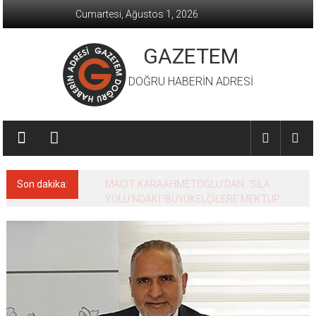
İçeriğe
Cumartesi, Ağustos 1, 2026
geç
GAZETEM
DOĞRU HABERİN ADRESİ
Son dakika:
MACİT KARAAHMETOĞLU’DAN ‘SILA
YOLU’NDAKİ ’BÜYÜKELÇİLERE MEKTUP