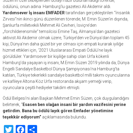
Süzen’in özel sebeplerden dolayı hazır bulunamadığı törende,
ödülünü, onun adına Hamburg’lu gazeteci Ali Akdemir aldı.
Yardımsever İş insanı EMFADER
tarafından gerçekleştirilen “İnsanlık
Zirvesi”nin ikinci günü düzenlenen törende, M. Emin Süzen’in dışında,
Şanlıurfa milletvekili Mehmet Ali Cevheri, İsviçre’den
„forchilderensmile“ temsilcisi Emine Taş, Almanya’dan gazeteci
aktivist Ali Akdemir olmak üzere, Türkiye’den ve Dünya’dan toplam 45
kişi, Dünya’nın daha güzel bir yer olması için empati kurarak iyiliğe
hizmet ettikleri için, ‘2021 Uluslararası Empati Ödülü’ne layık
görüldüler. Yardımsever bir kişiliğe sahip olan Urfa kökenli
Hamburg’da yaşayan iş insanı, M.Emin Süzen 2019 yılında da, Dünya
Engelli Sandalye Basketbol Dünya Şampiyonası’na Hamburg’ta
katılan, Türkiye tekerlekli sandalye basketbol milli takımı oyuncularına
ve kafileye Altona Köz Urfa restoranda akşam yemeği verip,
oyunculara çeşitli hediyeler takdim etmişti.
Ödül Belgesi’ni alan Başkan Mehmet Emin Süzen, çok duygulandığını
belirterek, “
Esasen ben olağan insani bir yardım vazifesini yerine
getirdim. Bana bu ödülü layık gören Emfader yönetimine
teşekkür ediyorum”
açıklamasında bulundu.
Twitter
Facebook
Share