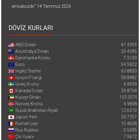
emsalsizdir”
14 Temmuz 2026
DÖVİZ KURLARI
ABD Doları
47.4305
Avustralya Doları
33.4295
Danimarka Kronu
7.3130
Euro
54.5822
İngiliz Sterlini
63.8830
İsviçre Frangı
58.8482
İsveç Kronu
4.9939
Kanada Doları
33.8768
Kuveyt Dinarı
155.0078
Norveç Kronu
4.9898
Suudi Arabistan Riyali
12.6310
Japon Yeni
29.7257
Rumen Leyi
10.4608
Rus Rublesi
0.5995
Çin Yuanı
7.0672