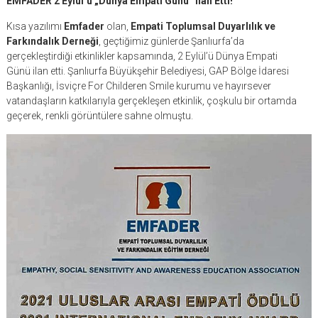
EMFADER 2 Eylül’ü „Dünya Empati Günü“ ilan Etti!
Kısa yazılımı
Emfader
olan,
Empati Toplumsal Duyarlılık ve
Farkındalık Derneği
, geçtiğimiz günlerde Şanlıurfa’da
gerçekleştirdiği etkinlikler kapsamında, 2 Eylül’ü Dünya Empati
Günü ilan etti. Şanlıurfa Büyükşehir Belediyesi, GAP Bölge İdaresi
Başkanlığı, İsviçre For Childeren Smile kurumu ve hayırsever
vatandaşların katkılarıyla gerçekleşen etkinlik, çoşkulu bir ortamda
geçerek, renkli görüntülere sahne olmuştu.