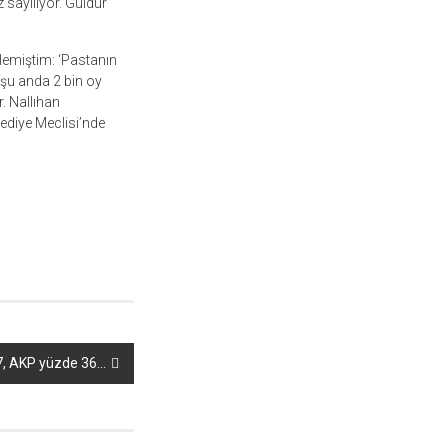
 sayılıyor. Güldür
lemiştim: ‘Pastanın
 şu anda 2 bin oy
. Nallıhan
lediye Meclisi’nde
37, AKP yüzde 36…