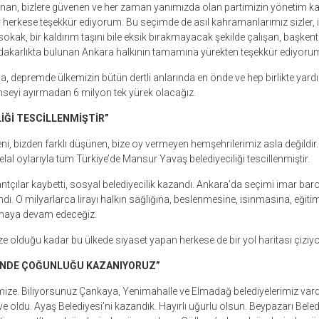
anan, bizlere güvenen ve her zaman yanımızda olan partimizin yönetim
 herkese teşekkür ediyorum. Bu seçimde de asıl kahramanlarımız sizler, i
kak, bir kaldırım taşını bile eksik bırakmayacak şekilde çalışan, başkent
fedakarlıkta bulunan Ankara halkının tamamına yürekten teşekkür ediyoru
da, depremde ülkemizin bütün dertli anlarında en önde ve hep birlikte yar
mseyi ayırmadan 6 milyon tek yürek olacağız.
LİĞİ TESCİLLENMİŞTİR”
i, bizden farklı düşünen, bize oy vermeyen hemşehrilerimiz asla değildir.
elal oylarıyla tüm Türkiye’de Mansur Yavaş belediyeciliği tescillenmiştir.
tçılar kaybetti, sosyal belediyecilik kazandı. Ankara’da seçimi imar baron
dı. O milyarlarca lirayı halkın sağlığına, beslenmesine, ısınmasına, eğit
pmaya devam edeceğiz.
ze olduğu kadar bu ülkede siyaset yapan herkese de bir yol haritası çiziyo
İ’NDE ÇOĞUNLUĞU KAZANIYORUZ”
imize. Biliyorsunuz Çankaya, Yenimahalle ve Elmadağ belediyelerimiz vardı
ve oldu. Ayaş Belediyesi’ni kazandık. Hayırlı uğurlu olsun. Beypazarı Beled