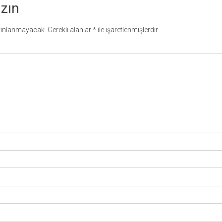
azın
yınlanmayacak.
Gerekli alanlar
*
ile işaretlenmişlerdir