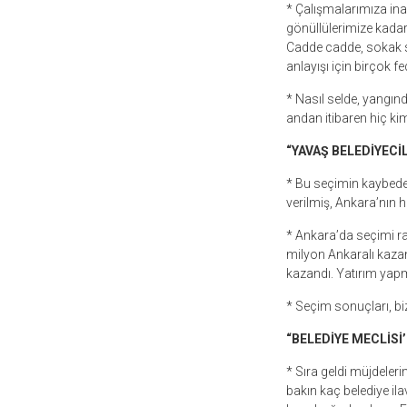
* Çalışmalarımıza in
gönüllülerimize kadar
Cadde cadde, sokak so
anlayışı için birçok 
* Nasıl selde, yangın
andan itibaren hiç ki
“YAVAŞ BELEDİYECİ
* Bu seçimin kaybeden
verilmiş, Ankara’nın h
* Ankara’da seçimi ran
milyon Ankaralı kazan
kazandı. Yatırım ya
* Seçim sonuçları, bi
“BELEDİYE MECLİS
* Sıra geldi müjdeler
bakın kaç belediye ila