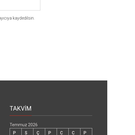
yıcıya kaydedilsin.
TAKVİM
Temmuz 2026
P
S
Ç
P
C
C
P