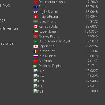
Danimarka Kronu
7.2069
’NDAKİ
Euro
53.7918
İngiliz Sterlini
63.0648
İsviçre Frangı
57.9844
026
İsveç Kronu
4.8772
Kanada Doları
33.6037
i Herkes İçin
Kuveyt Dinarı
154.3667
Norveç Kronu
4.9346
Suudi Arabistan Riyali
12.5872
i açısından
Japon Yeni
28.9224
Rumen Leyi
10.3334
Rus Rublesi
0.6078
Çin Yuanı
7.0147
Pakistan Rupisi
0.1711
13.0327
0.0325
27.9495
12.9371
0.1000