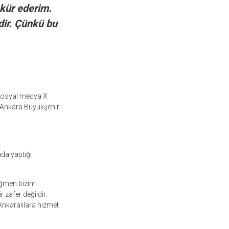
kkür ederim.
dir. Çünkü bu
sosyal medya X
e Ankara Büyükşehir
da yaptığı
rağmen bizim
zafer değildir.
Ankaralılara hizmet