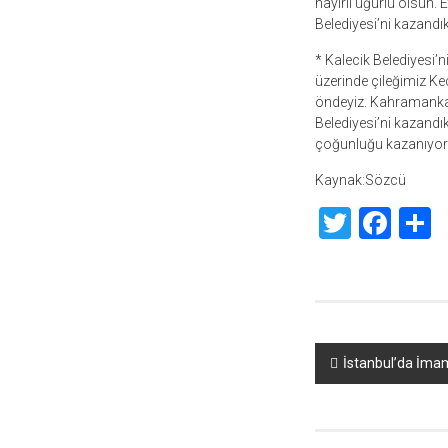
hayırlı uğurlu olsun.
Belediyesi’ni kazandı
* Kalecik Belediyesi’
üzerinde çileğimiz Ke
öndeyiz. Kahramankaza
Belediyesi’ni kazandık
çoğunluğu kazanıyor
Kaynak:Sözcü
Twitte
Fac
S
Yazı
İstanbul’da İmam
dolaşımı