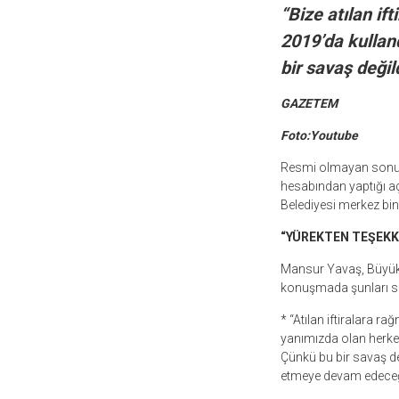
“Bize atılan i
2019’da kulland
bir savaş değild
GAZETEM
Foto:Youtube
Resmi olmayan sonuç
hesabından yaptığı a
Belediyesi merkez bin
“YÜREKTEN TEŞEKK
Mansur Yavaş, Büyükş
konuşmada şunları sö
* “Atılan iftiralara r
yanımızda olan herkes
Çünkü bu bir savaş değ
etmeye devam edeceğ