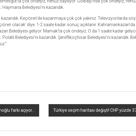
 Etimesgut’ta çok öndeyiz, henüz sayılıyor. Gölbaşı’nda çok öndeyiz, henüz
k. Haymana Belediyesi’ni kazandık.
ni kazandık. Keçiören’de kazanmaya çok çok yakınız. Televizyonlarda söy
çiören olacak’ diye. 1-2 saate kadar sonuç açıklanır. Kahramankazan’da
n Belediyesi geliyor. Mamak’ta çok öndeyiz. O da 1 saate kadar geliyor
. Polatlı Belediyesi’ni kazandık. Şereflikoçhisar Belediyesi’ni kazandık. Be
uz.”
r
ebook
hare
oğlu farkı açıyor…
Türkiye seçim haritası değişti! CHP yüzde 