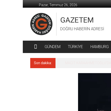
İçeriğe
Pazar, Temmuz 26, 2026
geç
GAZETEM
DOĞRU HABERİN ADRESİ
GÜNDEM
TÜRKİYE
HAMBURG
Son dakika:
MACİT KARAAHMETOĞLU’DAN