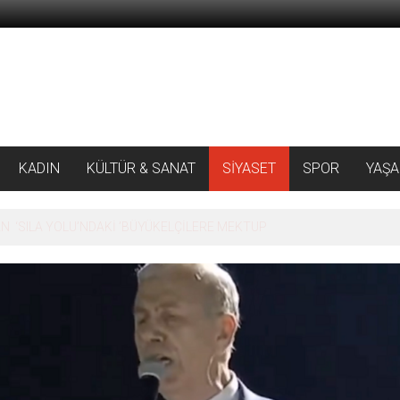
KADIN
KÜLTÜR & SANAT
SİYASET
SPOR
YAŞ
 ‘SILA YOLU’NDAKİ ’BÜYÜKELÇİLERE MEKTUP