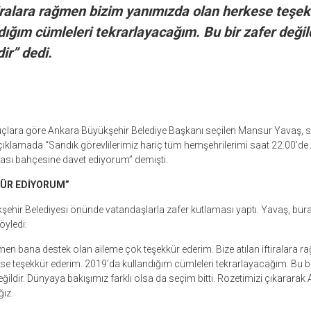
ftiralara rağmen bizim yanımızda olan herkese teşe
ığım cümleleri tekrarlayacağım. Bu bir zafer değil
ir” dedi.
lara göre Ankara Büyükşehir Belediye Başkanı seçilen Mansur Yavaş, 
çıklamada “Sandık görevlilerimiz hariç tüm hemşehrilerimi saat 22.00’d
ası bahçesine davet ediyorum” demişti.
ÜR EDİYORUM”
ehir Belediyesi önünde vatandaşlarla zafer kutlaması yaptı. Yavaş, bura
yledi:
ağmen bana destek olan aileme çok teşekkür ederim. Bize atılan iftiralara 
e teşekkür ederim. 2019’da kullandığım cümleleri tekrarlayacağım. Bu bir 
ildir. Dünyaya bakışımız farklı olsa da seçim bitti. Rozetimizi çıkararak 
iz.