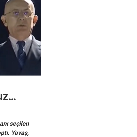
uz…
nı seçilen
tı. Yavaş,