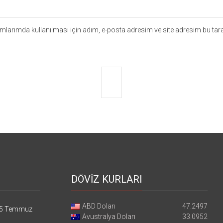
larımda kullanılması için adım, e-posta adresim ve site adresim bu tara
DÖVİZ KURLARI
ABD Doları
47.2497
5 Temmuz
Avustralya Doları
33.0952