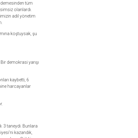
 kademesinden tüm
simsiz olanlardı.
imizin adil yönetim
m.
dımına koştuysak, şu
 Bir demokrasi yarışı
ları kaybetti, 6
imine harcayanlar
r.
. 3 taneydi. Bunlara
iyesi’ni kazandık,