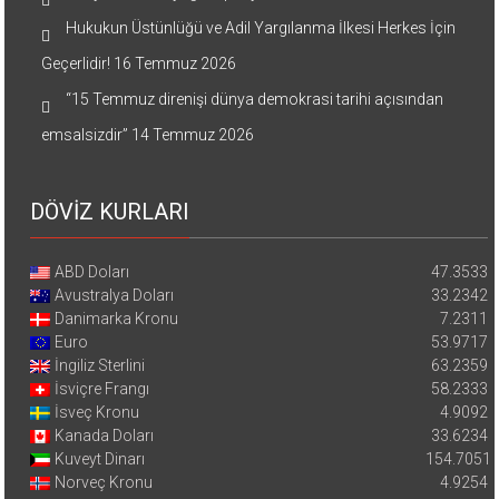
Hukukun Üstünlüğü ve Adil Yargılanma İlkesi Herkes İçin
Geçerlidir!
16 Temmuz 2026
“15 Temmuz direnişi dünya demokrasi tarihi açısından
emsalsizdir”
14 Temmuz 2026
DÖVİZ KURLARI
ABD Doları
47.3533
Avustralya Doları
33.2342
Danimarka Kronu
7.2311
Euro
53.9717
İngiliz Sterlini
63.2359
İsviçre Frangı
58.2333
İsveç Kronu
4.9092
Kanada Doları
33.6234
Kuveyt Dinarı
154.7051
Norveç Kronu
4.9254