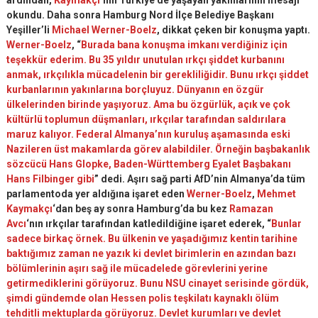
ardından,
Kaymakçı
‘nın Türkiye’de yaşayan yakınlarının mesajı
okundu. Daha sonra Hamburg Nord İlçe Belediye Başkanı
Yeşiller’li
Michael Werner-Boelz
, dikkat çeken bir konuşma yaptı.
Werner-Boelz
, “
Burada bana konuşma imkanı verdiğiniz için
teşekkür ederim. Bu 35 yıldır unutulan ırkçı şiddet kurbanını
anmak, ırkçılıkla mücadelenin bir gerekliliğidir. Bunu ırkçı şiddet
kurbanlarının yakınlarına borçluyuz. Dünyanın en özgür
ülkelerinden birinde yaşıyoruz. Ama bu özgürlük, açık ve çok
kültürlü toplumun düşmanları, ırkçılar tarafından saldırılara
maruz kalıyor. Federal Almanya’nın kuruluş aşamasında eski
Nazileren üst makamlarda görev alabildiler. Örneğin başbakanlık
sözcücü Hans Glopke, Baden-Württemberg Eyalet Başbakanı
Hans Filbinger gibi
” dedi. Aşırı sağ parti AfD’nin Almanya’da tüm
parlamentoda yer aldığına işaret eden
Werner-Boelz
,
Mehmet
Kaymakçı
‘dan beş ay sonra Hamburg’da bu kez
Ramazan
Avcı
‘nın ırkçılar tarafından katledildiğine işaret ederek, “
Bunlar
sadece birkaç örnek. Bu ülkenin ve yaşadığımız kentin tarihine
baktığımız zaman ne yazık ki devlet birimlerin en azından bazı
bölümlerinin aşırı sağ ile mücadelede görevlerini yerine
getirmediklerini görüyoruz. Bunu NSU cinayet serisinde gördük,
şimdi gündemde olan Hessen polis teşkilatı kaynaklı ölüm
tehditli mektuplarda görüyoruz. Devlet kurumları ve devlet