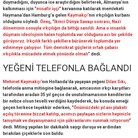
duymadığını, duyunca ise araştırdığını belirterek, Almanya’nın
kalkınması için “
misafir işçi
” kervanına katılarak memleketi
Haymana’dan Hamburg’a gelen
Kaymakçı
‘nın ırkçılığın kurbanı
olduğunu söyledi.
Öneş
, “
İkinci Dünya Savaşı sonrası, Nazi
döneminin sonuyla ırkçılığın da bittiği sanıldı. Ama o insanlık
düşmanı ideolojinin halen toplumda var olduğunu acı bir şekilde
görüyoruz. Irkçılık farklı şekillere bürünerek toplumda yer
edinmeye çalışıyor. Tüm demokrat güçlerin ortak çabası
ırkçılıkla mücadele etmek yönünde olmalı
” dedi.
YEĞENİ TELEFONLA BAĞLANDI
Mehmet Kaymakçı
‘nın Hollanda’da yaşayan yeğeni
Dilan Sıkı
,
telefonla anma mitingine bağlanarak, amcasının ırkçı karşıtları
tarafından aradan 35 yıl geçse de unutulmamasının kendilerine
bir nebze olsun teselli verdiğini kaydederek, bu konuda emeği
geçen herkese teşekkür ederken, “
Önümüzdeki yıl anı plaketi
açılış törenine bizzat katılıp, acımızı paylaşan sizlerin hepinizle
tanışmak ve dayanışmanız için şükranlarımı sunmak istiyorum
”
dedi. Miting yapılan bir dakikalık saygı duruşu ve ardından
bırakılan çiçeklerle son buldu.