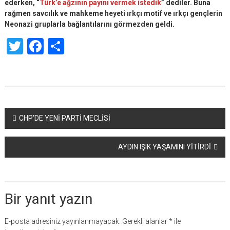
ederken, “
Türk’e ağzının payını vermek istedik
” dediler. Buna
rağmen savcılık ve mahkeme heyeti ırkçı motif ve ırkçı gençlerin
Neonazi gruplarla bağlantılarını görmezden geldi.
Twitter
Facebook
Share
Yazı
CHP’DE YENİ PARTİ MECLİSİ
dolaşımı
AYDIN IŞIK YAŞAMINI YİTİRDİ
Bir yanıt yazın
E-posta adresiniz yayınlanmayacak.
Gerekli alanlar
*
ile