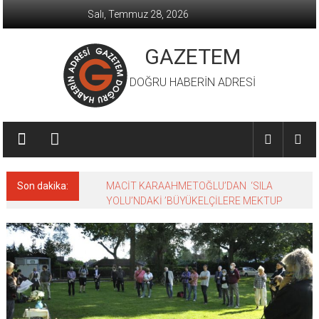
İçeriğe
Salı, Temmuz 28, 2026
geç
GAZETEM
DOĞRU HABERİN ADRESİ
Son dakika:
MACİT KARAAHMETOĞLU’DAN ‘SILA
YOLU’NDAKİ ’BÜYÜKELÇİLERE MEKTUP