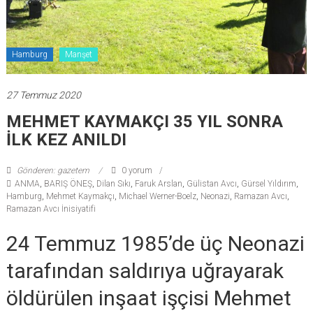
Hamburg
Manşet
27 Temmuz 2020
MEHMET KAYMAKÇI 35 YIL SONRA
İLK KEZ ANILDI
Gönderen: gazetem
0 yorum
ANMA
,
BARIŞ ÖNEŞ
,
Dilan Sıkı
,
Faruk Arslan
,
Gülistan Avcı
,
Gürsel Yıldırım
,
Hamburg
,
Mehmet Kaymakçı
,
Michael Werner-Boelz
,
Neonazi
,
Ramazan Avcı
,
Ramazan Avcı İnisiyatifi
24 Temmuz 1985’de üç Neonazi
tarafından saldırıya uğrayarak
öldürülen inşaat işçisi Mehmet