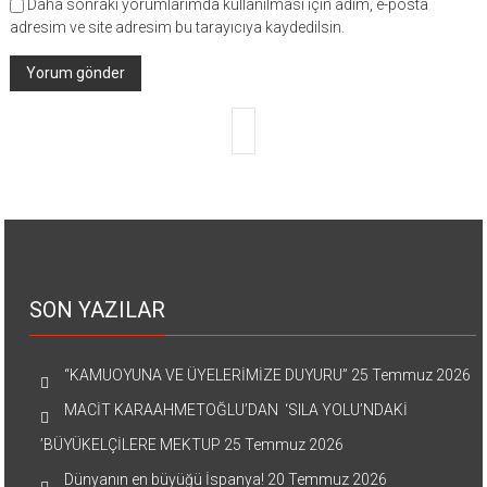
Daha sonraki yorumlarımda kullanılması için adım, e-posta
adresim ve site adresim bu tarayıcıya kaydedilsin.
SON YAZILAR
“KAMUOYUNA VE ÜYELERİMİZE DUYURU”
25 Temmuz 2026
MACİT KARAAHMETOĞLU’DAN ‘SILA YOLU’NDAKİ
’BÜYÜKELÇİLERE MEKTUP
25 Temmuz 2026
Dünyanın en büyüğü İspanya!
20 Temmuz 2026