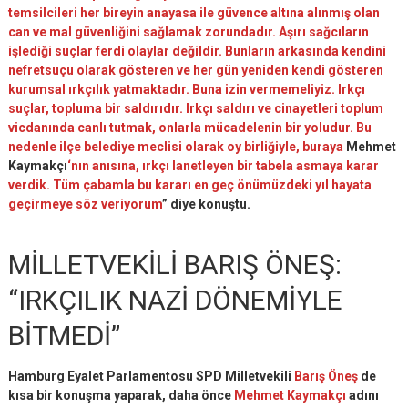
temsilcileri her bireyin anayasa ile güvence altına alınmış olan
can ve mal güvenliğini sağlamak zorundadır. Aşırı sağcıların
işlediği suçlar ferdi olaylar değildir. Bunların arkasında kendini
nefretsuçu olarak gösteren ve her gün yeniden kendi gösteren
kurumsal ırkçılık yatmaktadır. Buna izin vermemeliyiz. Irkçı
suçlar, topluma bir saldırıdır.
Irkçı saldırı ve cinayetleri toplum
vicdanında canlı tutmak, onlarla mücadelenin bir yoludur. Bu
nedenle ilçe belediye meclisi olarak oy birliğiyle, buraya
Mehmet
Kaymakçı
‘nın anısına, ırkçı lanetleyen bir tabela asmaya karar
verdik. Tüm çabamla bu kararı en geç önümüzdeki yıl hayata
geçirmeye söz veriyorum
” diye konuştu.
MİLLETVEKİLİ BARIŞ ÖNEŞ:
“IRKÇILIK NAZİ DÖNEMİYLE
BİTMEDİ”
Hamburg Eyalet Parlamentosu SPD Milletvekili
Barış Öneş
de
kısa bir konuşma yaparak, daha önce
Mehmet Kaymakçı
adını