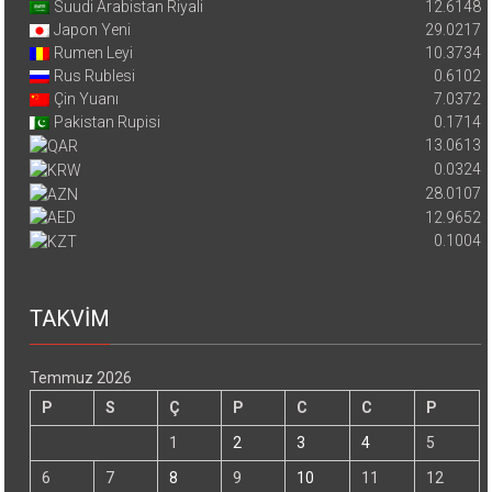
Suudi Arabistan Riyali
12.6148
Japon Yeni
29.0217
Rumen Leyi
10.3734
Rus Rublesi
0.6102
Çin Yuanı
7.0372
Pakistan Rupisi
0.1714
13.0613
0.0324
28.0107
12.9652
0.1004
TAKVİM
Temmuz 2026
P
S
Ç
P
C
C
P
1
2
3
4
5
6
7
8
9
10
11
12