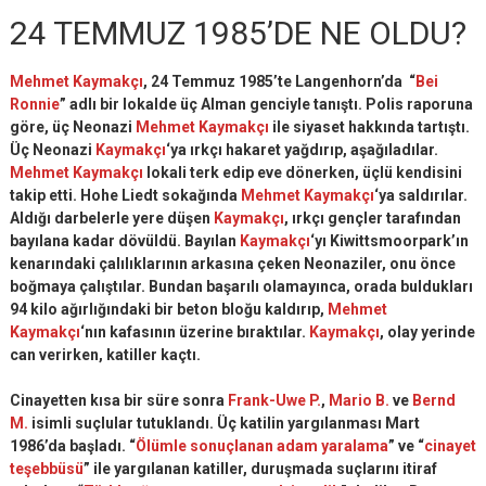
24 TEMMUZ 1985’DE NE OLDU?
Mehmet Kaymakçı
, 24 Temmuz 1985’te Langenhorn’da “
Bei
Ronnie
” adlı bir lokalde üç Alman genciyle tanıştı. Polis raporuna
göre, üç Neonazi
Mehmet Kaymakçı
ile siyaset hakkında tartıştı.
Üç Neonazi
Kaymakçı
‘ya ırkçı hakaret yağdırıp, aşağıladılar.
Mehmet Kaymakçı
lokali terk edip eve dönerken, üçlü kendisini
takip etti. Hohe Liedt sokağında
Mehmet Kaymakçı
‘ya saldırılar.
Aldığı darbelerle yere düşen
Kaymakçı
, ırkçı gençler tarafından
bayılana kadar dövüldü. Bayılan
Kaymakçı
‘yı Kiwittsmoorpark’ın
kenarındaki çalılıklarının arkasına çeken Neonaziler, onu önce
boğmaya çalıştılar. Bundan başarılı olamayınca, orada buldukları
94 kilo ağırlığındaki bir beton bloğu kaldırıp,
Mehmet
Kaymakçı
‘nın kafasının üzerine bıraktılar.
Kaymakçı
, olay yerinde
can verirken, katiller kaçtı.
Cinayetten kısa bir süre sonra
Frank-Uwe P.
,
Mario B.
ve
Bernd
M.
isimli suçlular tutuklandı. Üç katilin yargılanması Mart
1986’da başladı. “
Ölümle sonuçlanan adam yaralama
” ve “
cinayet
teşebbüsü
” ile yargılanan katiller, duruşmada suçlarını itiraf