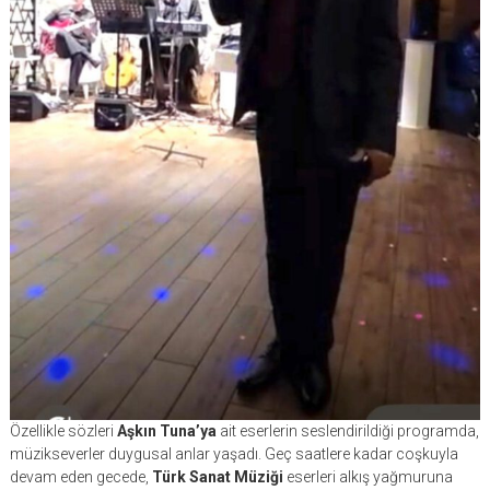
Özellikle sözleri
Aşkın Tuna’ya
ait eserlerin seslendirildiği programda,
müzikseverler duygusal anlar yaşadı. Geç saatlere kadar coşkuyla
devam eden gecede,
Türk Sanat Müziği
eserleri alkış yağmuruna