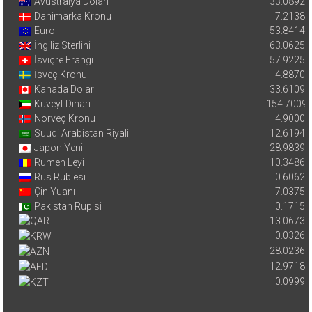
Avustralya Doları
33.0892
Danimarka Kronu
7.2138
Euro
53.8414
İngiliz Sterlini
63.0625
İsviçre Frangı
57.9225
İsveç Kronu
4.8870
Kanada Doları
33.6109
Kuveyt Dinarı
154.7009
Norveç Kronu
4.9000
Suudi Arabistan Riyali
12.6194
Japon Yeni
28.9839
Rumen Leyi
10.3486
Rus Rublesi
0.6062
Çin Yuanı
7.0375
Pakistan Rupisi
0.1715
13.0673
0.0326
28.0236
12.9718
0.0999