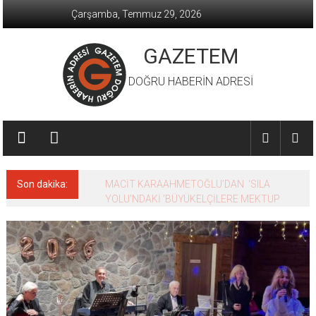
İçeriğe
Çarşamba, Temmuz 29, 2026
geç
GAZETEM
DOĞRU HABERİN ADRESİ
Son dakika:
MACİT KARAAHMETOĞLU’DAN ‘SILA
YOLU’NDAKİ ’BÜYÜKELÇİLERE MEKTUP