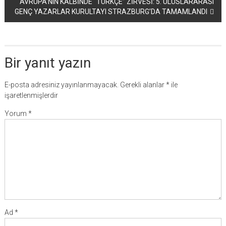
AVRUPA’NIN KALBİNDE “TÜRKÇE” ZİRVESİ: 5. ULUSLARARASI
GENÇ YAZARLAR KURULTAYI STRAZBURG’DA TAMAMLANDI
Bir yanıt yazın
E-posta adresiniz yayınlanmayacak.
Gerekli alanlar
*
ile
işaretlenmişlerdir
Yorum
*
Ad
*