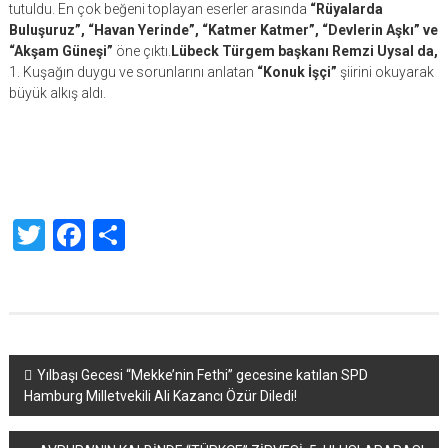
tutuldu. En çok beğeni toplayan eserler arasında
“Rüyalarda
Buluşuruz”, “Havan Yerinde”, “Katmer Katmer”, “Devlerin Aşkı” ve
“Akşam Güneşi”
öne çıktı.
Lübeck Türgem başkanı Remzi Uysal da,
1. Kuşağın duygu ve sorunlarını anlatan
“Konuk İşçi”
şiirini okuyarak
büyük alkış aldı.
Twitter
Facebook
Share
Yazı
Yılbaşı Gecesi “Mekke’nin Fethi” gecesine katılan SPD
Hamburg Milletvekili Ali Kazancı Özür Diledi!
dolaşımı