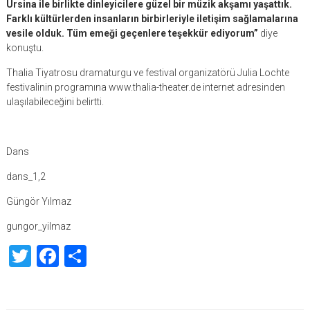
Ursina ile birlikte dinleyicilere güzel bir müzik akşamı yaşattık.
Farklı kültürlerden insanların birbirleriyle iletişim sağlamalarına
vesile olduk. Tüm emeği geçenlere teşekkür ediyorum”
diye
konuştu.
Thalia Tiyatrosu dramaturgu ve festival organizatörü Julia Lochte
festivalinin programına www.thalia-theater.de internet adresinden
ulaşılabileceğini belirtti.
Dans
dans_1,2
Güngör Yılmaz
gungor_yilmaz
Twitter
Facebook
Share