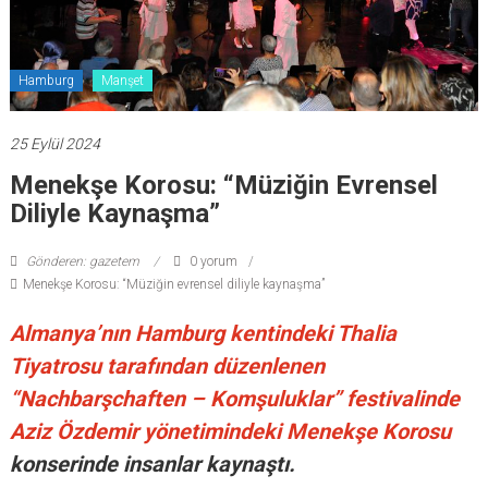
Hamburg
Manşet
25 Eylül 2024
Menekşe Korosu: “Müziğin Evrensel
Diliyle Kaynaşma”
Gönderen: gazetem
0 yorum
Menekşe Korosu: “Müziğin evrensel diliyle kaynaşma”
Almanya’nın Hamburg kentindeki Thalia
Tiyatrosu tarafından düzenlenen
“Nachbarşchaften – Komşuluklar” festivalinde
Aziz Özdemir yönetimindeki Menekşe Korosu
konserinde insanlar kaynaştı.