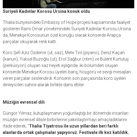
Suriyeli Kadınlar Korosu Ursina konuk oldu
Thalia bünyesindeki Embassy of Hope projesi kapsamında faaliyet
gösteren Rami Omar yönetimindeki Suriyeli Kadınlar Korosu Ursina
da, Menekşe Korosunun özel konuğu olarak konserde Arapça
parçalar okuyarak renk kattı.
Koro Şefi Aziz Özdemir (ut, saz), Mete Tiril (piyano), Deniz Kaçan
(kanun), Yüksel Buzoğlu (ut), Erol Sağbur (ritim) ve Bülent Kurtuluş
(perküsyon) oluşan saz heyeti eşliğinde, iki bölümden oluşan
konserde Menekşe Korosu üyeleri barış, hoşgörü ve sevgi mesajları
veren parçalar seslendirdi. Konserin son parçasında koro üyeleri
dinleyicileri sahne alarak birlikte dans ettiler.
Müziğin evrensel dili
Güngör Yılmaz, kutuplaşmanın yoğunlaştığı bir dönemde insanları
müziğin evrensel diliyle birbirlerine yakınlaştırmayı amaçladıklarını
ifade ederek, “
Thalia Tiyatrosu ile uzun yıllardan beri farklı
alanlarda ortak çalışmalar yapıyoruz. Festivale ilk kez katıldık.