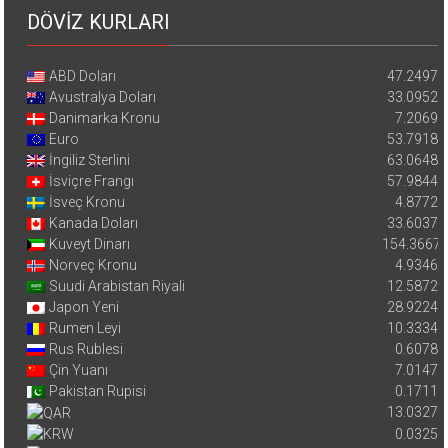
DÖVİZ KURLARI
ABD Doları
47.2497
Avustralya Doları
33.0952
Danimarka Kronu
7.2069
Euro
53.7918
İngiliz Sterlini
63.0648
İsviçre Frangı
57.9844
İsveç Kronu
4.8772
Kanada Doları
33.6037
Kuveyt Dinarı
154.3667
Norveç Kronu
4.9346
Suudi Arabistan Riyali
12.5872
Japon Yeni
28.9224
Rumen Leyi
10.3334
Rus Rublesi
0.6078
Çin Yuanı
7.0147
Pakistan Rupisi
0.1711
13.0327
0.0325