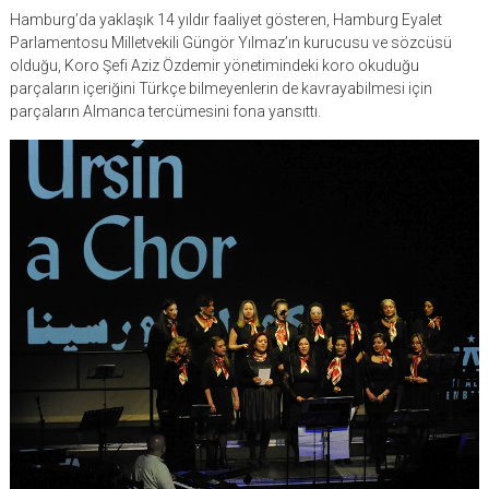
Hamburg’da yaklaşık 14 yıldır faaliyet gösteren, Hamburg Eyalet
Parlamentosu Milletvekili Güngör Yılmaz’ın kurucusu ve sözcüsü
olduğu, Koro Şefi Aziz Özdemir yönetimindeki koro okuduğu
parçaların içeriğini Türkçe bilmeyenlerin de kavrayabilmesi için
parçaların Almanca tercümesini fona yansıttı.