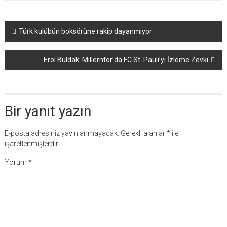
Yazı
Türk kulübün boksörüne rakip dayanmıyor
dolaşımı
Erol Buldak: Millerntor’da FC St. Pauli’yi İzleme Zevki
Bir yanıt yazın
E-posta adresiniz yayınlanmayacak.
Gerekli alanlar
*
ile
işaretlenmişlerdir
Yorum
*