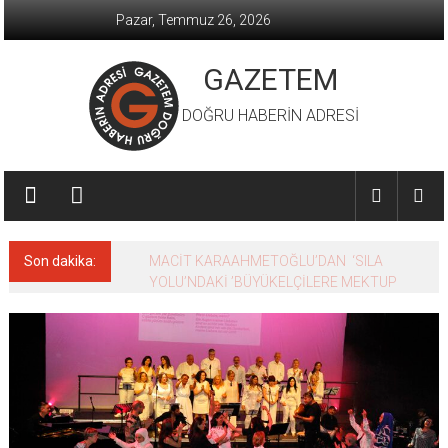
İçeriğe
Pazar, Temmuz 26, 2026
geç
GAZETEM
DOĞRU HABERİN ADRESİ
Son dakika:
MACİT KARAAHMETOĞLU’DAN ‘SILA
YOLU’NDAKİ ’BÜYÜKELÇİLERE MEKTUP