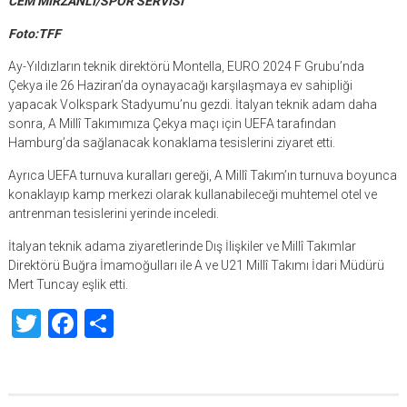
CEM MİRZANLI/SPOR SERVİSİ
Foto:TFF
Ay-Yıldızların teknik direktörü Montella, EURO 2024 F Grubu’nda
Çekya ile 26 Haziran’da oynayacağı karşılaşmaya ev sahipliği
yapacak Volkspark Stadyumu’nu gezdi. İtalyan teknik adam daha
sonra, A Millî Takımımıza Çekya maçı için UEFA tarafından
Hamburg’da sağlanacak konaklama tesislerini ziyaret etti.
Ayrıca UEFA turnuva kuralları gereği, A Millî Takım’ın turnuva boyunca
konaklayıp kamp merkezi olarak kullanabileceği muhtemel otel ve
antrenman tesislerini yerinde inceledi.
İtalyan teknik adama ziyaretlerinde Dış İlişkiler ve Millî Takımlar
Direktörü Buğra İmamoğulları ile A ve U21 Millî Takımı İdari Müdürü
Mert Tuncay eşlik etti.
Twitter
Facebook
Share