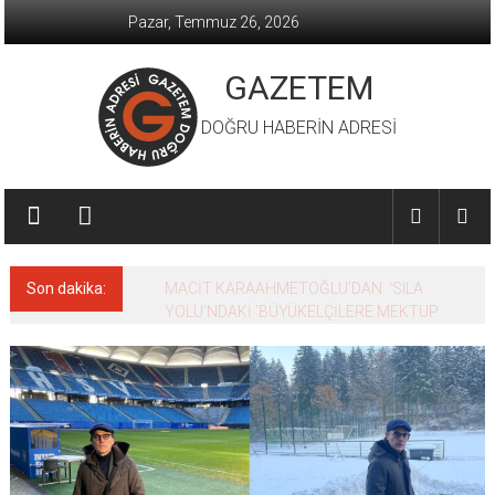
İçeriğe
Pazar, Temmuz 26, 2026
geç
GAZETEM
DOĞRU HABERİN ADRESİ
Son dakika:
MACİT KARAAHMETOĞLU’DAN ‘SILA
YOLU’NDAKİ ’BÜYÜKELÇİLERE MEKTUP