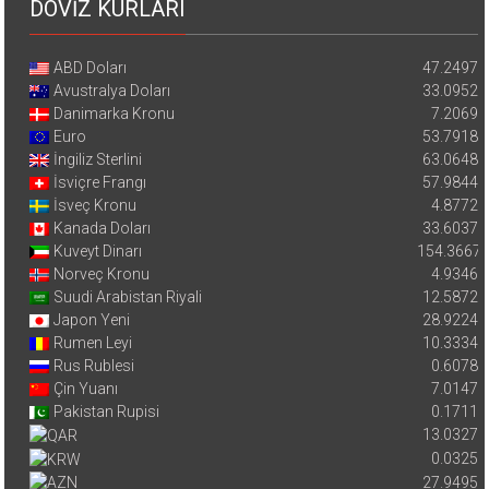
DÖVİZ KURLARI
ABD Doları
47.2497
Avustralya Doları
33.0952
Danimarka Kronu
7.2069
Euro
53.7918
İngiliz Sterlini
63.0648
İsviçre Frangı
57.9844
İsveç Kronu
4.8772
Kanada Doları
33.6037
Kuveyt Dinarı
154.3667
Norveç Kronu
4.9346
Suudi Arabistan Riyali
12.5872
Japon Yeni
28.9224
Rumen Leyi
10.3334
Rus Rublesi
0.6078
Çin Yuanı
7.0147
Pakistan Rupisi
0.1711
13.0327
0.0325
27.9495