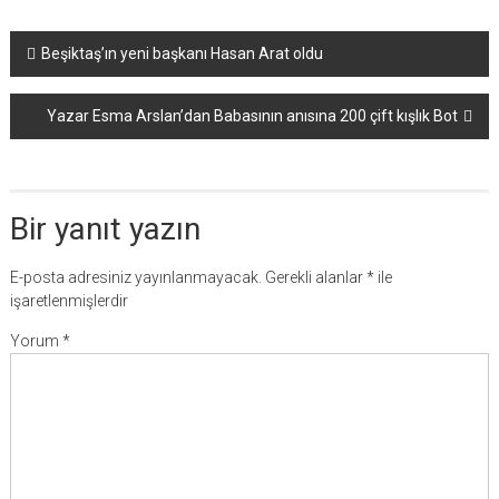
Yazı
Beşiktaş’ın yeni başkanı Hasan Arat oldu
dolaşımı
Yazar Esma Arslan’dan Babasının anısına 200 çift kışlık Bot
Bir yanıt yazın
E-posta adresiniz yayınlanmayacak.
Gerekli alanlar
*
ile
işaretlenmişlerdir
Yorum
*