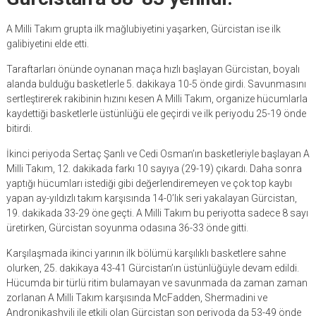
A Milli Takım grupta ilk mağlubiyetini yaşarken, Gürcistan ise ilk
galibiyetini elde etti.
Taraftarları önünde oynanan maça hızlı başlayan Gürcistan, boyalı
alanda bulduğu basketlerle 5. dakikaya 10-5 önde girdi. Savunmasını
sertleştirerek rakibinin hızını kesen A Milli Takım, organize hücumlarla
kaydettiği basketlerle üstünlüğü ele geçirdi ve ilk periyodu 25-19 önde
bitirdi.
İkinci periyoda Sertaç Şanlı ve Cedi Osman’ın basketleriyle başlayan A
Milli Takım, 12. dakikada farkı 10 sayıya (29-19) çıkardı. Daha sonra
yaptığı hücumları istediği gibi değerlendiremeyen ve çok top kaybı
yapan ay-yıldızlı takım karşısında 14-0’lık seri yakalayan Gürcistan,
19. dakikada 33-29 öne geçti. A Milli Takım bu periyotta sadece 8 sayı
üretirken, Gürcistan soyunma odasına 36-33 önde gitti.
Karşılaşmada ikinci yarının ilk bölümü karşılıklı basketlere sahne
olurken, 25. dakikaya 43-41 Gürcistan’ın üstünlüğüyle devam edildi.
Hücumda bir türlü ritim bulamayan ve savunmada da zaman zaman
zorlanan A Milli Takım karşısında McFadden, Shermadini ve
Andronikashvili ile etkili olan Gürcistan son periyoda da 53-49 önde