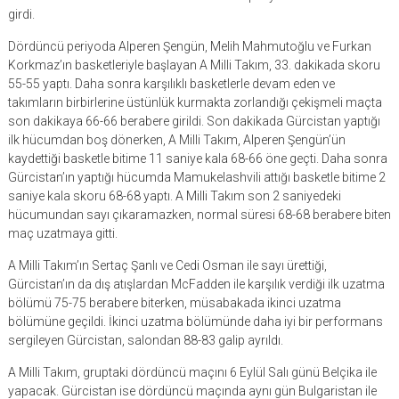
girdi.
Dördüncü periyoda Alperen Şengün, Melih Mahmutoğlu ve Furkan
Korkmaz’ın basketleriyle başlayan A Milli Takım, 33. dakikada skoru
55-55 yaptı. Daha sonra karşılıklı basketlerle devam eden ve
takımların birbirlerine üstünlük kurmakta zorlandığı çekişmeli maçta
son dakikaya 66-66 berabere girildi. Son dakikada Gürcistan yaptığı
ilk hücumdan boş dönerken, A Milli Takım, Alperen Şengün’ün
kaydettiği basketle bitime 11 saniye kala 68-66 öne geçti. Daha sonra
Gürcistan’ın yaptığı hücumda Mamukelashvili attığı basketle bitime 2
saniye kala skoru 68-68 yaptı. A Milli Takım son 2 saniyedeki
hücumundan sayı çıkaramazken, normal süresi 68-68 berabere biten
maç uzatmaya gitti.
A Milli Takım’ın Sertaç Şanlı ve Cedi Osman ile sayı ürettiği,
Gürcistan’ın da dış atışlardan McFadden ile karşılık verdiği ilk uzatma
bölümü 75-75 berabere biterken, müsabakada ikinci uzatma
bölümüne geçildi. İkinci uzatma bölümünde daha iyi bir performans
sergileyen Gürcistan, salondan 88-83 galip ayrıldı.
A Milli Takım, gruptaki dördüncü maçını 6 Eylül Salı günü Belçika ile
yapacak. Gürcistan ise dördüncü maçında aynı gün Bulgaristan ile