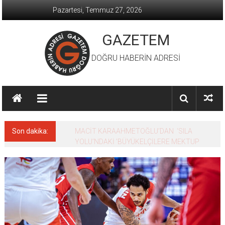
İçeriğe
Pazartesi, Temmuz 27, 2026
geç
GAZETEM
DOĞRU HABERİN ADRESİ
Son dakika:
MACİT KARAAHMETOĞLU’DAN ‘SILA
YOLU’NDAKİ ’BÜYÜKELÇİLERE MEKTUP