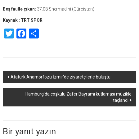
Beş faulle çıkan:
37.08 Shermadini (Gürcistan)
Kaynak : TRT SPOR
Twitter
Facebook
Share
Yazı
Atatürk Anamorfozu İzmir’de ziyaretçilerle buluştu
dolaşımı
Hamburg’da coşkulu Zafer Bayramı kutlaması müzikle
taçlandı
Bir yanıt yazın