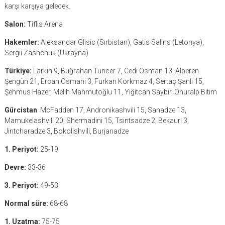
karşı karşıya gelecek.
Salon:
Tiflis Arena
Hakemler:
Aleksandar Glisic (Sırbistan), Gatis Salins (Letonya),
Sergii Zashchuk (Ukrayna)
Türkiye:
Larkin 9, Buğrahan Tuncer 7, Cedi Osman 13, Alperen
Şengün 21, Ercan Osmani 3, Furkan Korkmaz 4, Sertaç Şanlı 15,
Şehmus Hazer, Melih Mahmutoğlu 11, Yiğitcan Saybir, Onuralp Bitim
Gürcistan
: McFadden 17, Andronikashvili 15, Sanadze 13,
Mamukelashvili 20, Shermadini 15, Tsintsadze 2, Bekauri 3,
Jintcharadze 3, Bokolishvili, Burjanadze
1. Periyot:
25-19
Devre:
33-36
3. Periyot:
49-53
Normal süre:
68-68
1. Uzatma:
75-75