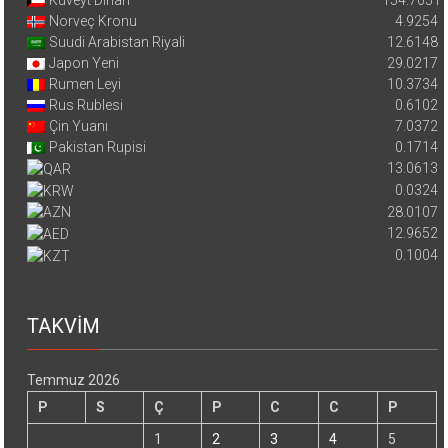
Kuveyt Dinarı
154.7051
Norveç Kronu
4.9254
Suudi Arabistan Riyali
12.6148
Japon Yeni
29.0217
Rumen Leyi
10.3734
Rus Rublesi
0.6102
Çin Yuanı
7.0372
Pakistan Rupisi
0.1714
13.0613
0.0324
28.0107
12.9652
0.1004
TAKVİM
Temmuz 2026
P
S
Ç
P
C
C
P
1
2
3
4
5