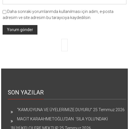
Daha sonraki yorumlarımda kullanılması için adım, e-posta
adresim ve site adresim bu tarayıcıya kaydedilsin.
SON YAZILAR
“KAMUOYUNA VE ÜYELERİMİZE DUYURU”
25 Temmuz 2026
MACİT KARAAHMETOĞLU’DAN ‘SILA YOLU’NDAKİ
’BÜYÜKELÇİLERE MEKTUP
25 Temmuz 2026