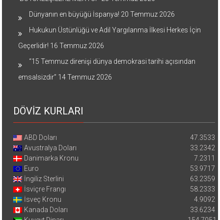
Dünyanın en büyüğü İspanya!
20 Temmuz 2026
Hukukun Üstünlüğü ve Adil Yargılanma İlkesi Herkes İçin
Geçerlidir!
16 Temmuz 2026
“15 Temmuz direnişi dünya demokrasi tarihi açısından
emsalsizdir”
14 Temmuz 2026
DÖVİZ KURLARI
ABD Doları
47.3533
Avustralya Doları
33.2342
Danimarka Kronu
7.2311
Euro
53.9717
İngiliz Sterlini
63.2359
İsviçre Frangı
58.2333
İsveç Kronu
4.9092
Kanada Doları
33.6234