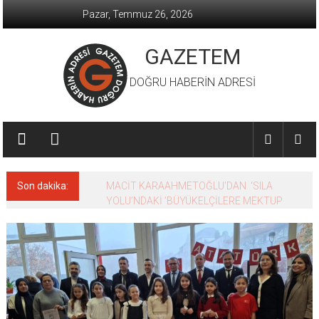
İçeriğe
Pazar, Temmuz 26, 2026
geç
GAZETEM
DOĞRU HABERİN ADRESİ
Son dakika:
MACİT KARAAHMETOĞLU’DAN ‘SILA
YOLU’NDAKİ ’BÜYÜKELÇİLERE MEKTUP