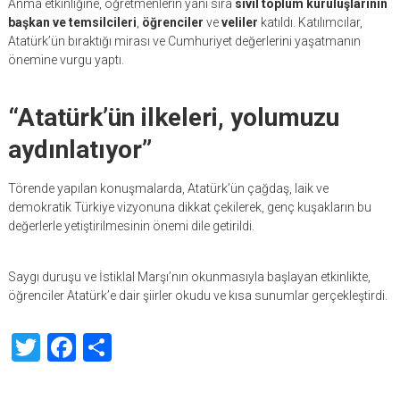
Anma etkinliğine, öğretmenlerin yanı sıra
sivil toplum kuruluşlarının
başkan ve temsilcileri
,
öğrenciler
ve
veliler
katıldı. Katılımcılar,
Atatürk’ün bıraktığı mirası ve Cumhuriyet değerlerini yaşatmanın
önemine vurgu yaptı.
“Atatürk’ün ilkeleri, yolumuzu
aydınlatıyor”
Törende yapılan konuşmalarda, Atatürk’ün çağdaş, laik ve
demokratik Türkiye vizyonuna dikkat çekilerek, genç kuşakların bu
değerlerle yetiştirilmesinin önemi dile getirildi.
Saygı duruşu ve İstiklal Marşı’nın okunmasıyla başlayan etkinlikte,
öğrenciler Atatürk’e dair şiirler okudu ve kısa sunumlar gerçekleştirdi.
Twitter
Facebook
Share