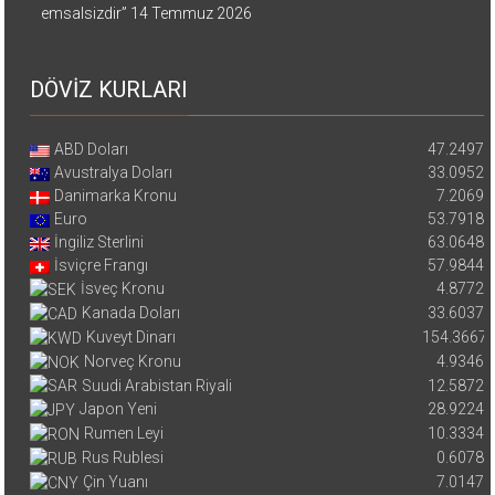
emsalsizdir”
14 Temmuz 2026
DÖVİZ KURLARI
ABD Doları
47.2497
Avustralya Doları
33.0952
Danimarka Kronu
7.2069
Euro
53.7918
İngiliz Sterlini
63.0648
İsviçre Frangı
57.9844
İsveç Kronu
4.8772
Kanada Doları
33.6037
Kuveyt Dinarı
154.3667
Norveç Kronu
4.9346
Suudi Arabistan Riyali
12.5872
Japon Yeni
28.9224
Rumen Leyi
10.3334
Rus Rublesi
0.6078
Çin Yuanı
7.0147