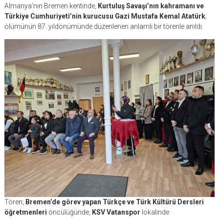
Almanya’nın Bremen kentinde,
Kurtuluş Savaşı’nın kahramanı ve
Türkiye Cumhuriyeti’nin kurucusu Gazi Mustafa Kemal Atatürk
,
ölümünün 87. yıldönümünde düzenlenen anlamlı bir törenle anıldı.
Tören,
Bremen’de görev yapan Türkçe ve Türk Kültürü Dersleri
öğretmenleri
öncülüğünde,
KSV Vatanspor
lokalinde