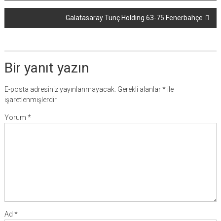
dolaşımı
Galatasaray Tunç Holding 63-75 Fenerbahçe
Bir yanıt yazın
E-posta adresiniz yayınlanmayacak.
Gerekli alanlar
*
ile
işaretlenmişlerdir
Yorum
*
Ad
*