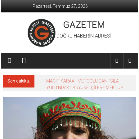
İçeriğe
Pazartesi, Temmuz 27, 2026
geç
GAZETEM
DOĞRU HABERİN ADRESİ
Son dakika:
MACİT KARAAHMETOĞLU’DAN ‘SILA
YOLU’NDAKİ ’BÜYÜKELÇİLERE MEKTUP