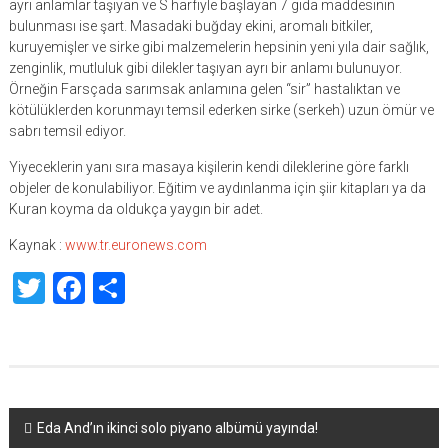
ayrı anlamlar taşıyan ve S harfiyle başlayan 7 gıda maddesinin
bulunması ise şart. Masadaki buğday ekini, aromalı bitkiler,
kuruyemişler ve sirke gibi malzemelerin hepsinin yeni yıla dair sağlık,
zenginlik, mutluluk gibi dilekler taşıyan ayrı bir anlamı bulunuyor.
Örneğin Farsçada sarımsak anlamına gelen “sir” hastalıktan ve
kötülüklerden korunmayı temsil ederken sirke (serkeh) uzun ömür ve
sabrı temsil ediyor.
Yiyeceklerin yanı sıra masaya kişilerin kendi dileklerine göre farklı
objeler de konulabiliyor. Eğitim ve aydınlanma için şiir kitapları ya da
Kuran koyma da oldukça yaygın bir adet.
Kaynak :
www.tr.euronews.com
Twitter
Facebook
Share
Yazı
Eda And’ın ikinci solo piyano albümü yayında!