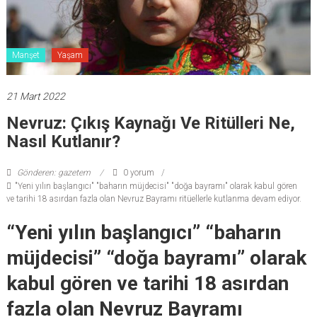
Manşet
Yaşam
21 Mart 2022
Nevruz: Çıkış Kaynağı Ve Ritülleri Ne,
Nasıl Kutlanır?
Gönderen: gazetem
0 yorum
"Yeni yılın başlangıcı" "baharın müjdecisi" "doğa bayramı" olarak kabul gören
ve tarihi 18 asırdan fazla olan Nevruz Bayramı ritüellerle kutlanma devam ediyor.
“Yeni yılın başlangıcı” “baharın
müjdecisi” “doğa bayramı” olarak
kabul gören ve tarihi 18 asırdan
fazla olan Nevruz Bayramı