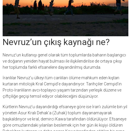
Nevruz’un çıkış kaynağı ne?
Nevruz’un kutlanışı genel olarak tüm toplumlarda baharın başlangıcı
ve doğanın yeniden hayat bulması ile ilişkilendirilse de ortaya çıkışı
her toplumda farklı efsanelere dayandırılmış durumda.
İranlılar Nevruz’u ülkeyi tüm canlıları ölüme mahkum eden kıştan
kurtaran mitolojik Kral Cemşid’e dayandırıyor. Tarihçiler Cemşid’in
Proto-İranlıların avcı-toplayıcı yaşam tarzından yerleşik düzene ve
çiftçiliğe geçişi temsil ediyor olabileceğini düşünüyor.
Kürtlerin Nevruz’u dayandırdığı efsaneye göre ise İran’ı zulümle bin yıl
yöneten Asur Kralı Dehak’a (Zuhak) toplum dayanamayarak
başkaldırıyor ve kral, demirci Kawa tarafından öldürülüyor. Efsaneye
göre omuzlarındaki yılanları beslemek için her gün iki kişiyi öldüren