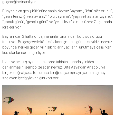
geçeceğine inanılıyor.
Dünyanın en geniş kültürüne sahip Nevruz Bayramı, “kötü söz orucu”,
“çevre temizliği ve alav alav”, “ölü bayramı”, “yaşlı ve hastaları ziyaret”,
“çocuk günü”, “gençlik günü” ve “yeddi levin” olmak üzere 7 aşamada
icra ediliyor.
Bayramdan 2 hafta önce, inananlar tarafından kötü söz orucu
tutuluyor. Bu çerçevede kötü söz konuşmanın günah sayıldığı nevruz
boyunca, herkes geçen yılın sıkıntılarını, acılarını unutmaya çalışırken,
küs olanlar ise barıştırılıyor.
Uzun ve sert kış aylarından sonra tabiatın baharla yeniden
canlanmasını sembolize eden nevruz, Orta Asya’dan Anadolu’ya
birçok coğrafyada toplumsal birliği, dayanışmayı, yardımlaşmayı
sağlayan içeriğiyle varlığını koruyor.