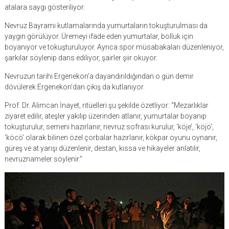
atalara saygı gösteriliyor.
Nevruz Bayramı kutlamalarında yumurtaların tokuşturulması da
yaygın görülüyor. Üremeyi ifade eden yumurtalar, bolluk için
boyanıyor ve tokuşturuluyor. Ayrıca spor müsabakaları düzenleniyor,
şarkılar söylenip dans ediliyor, şairler şiir okuyor.
Nevruzun tarihi Ergenekon’a dayandırıldığından o gün demir
dövülerek Ergenekon’dan çıkış da kutlanıyor.
Prof. Dr. Alimcan İnayet, ritüelleri şu şekilde özetliyor: “Mezarlıklar
ziyaret edilir, ateşler yakılıp üzerinden atlanır, yumurtalar boyanıp
tokuşturulur, semeni hazırlanır, nevruz sofrası kurulur, ‘köje’, ‘köjö’,
‘köcö’ olarak bilinen özel çorbalar hazırlanır, kökpar oyunu oynanır,
güreş ve at yarışı düzenlenir, destan, kıssa ve hikayeler anlatılır,
nevruznameler söylenir.”