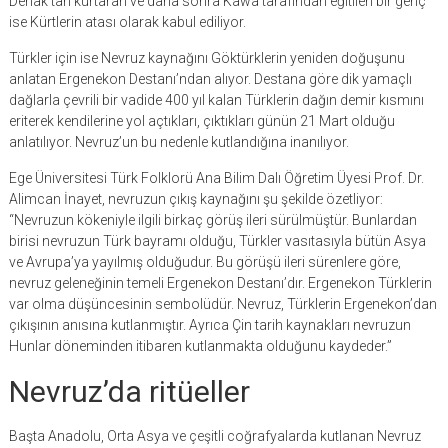
Dehak’tan kurtaran ve daha sonra Kawa tarafından eğitilen bir genç
ise Kürtlerin atası olarak kabul ediliyor.
Türkler için ise Nevruz kaynağını Göktürklerin yeniden doğuşunu
anlatan Ergenekon Destanı’ndan alıyor. Destana göre dik yamaçlı
dağlarla çevrili bir vadide 400 yıl kalan Türklerin dağın demir kısmını
eriterek kendilerine yol açtıkları, çıktıkları günün 21 Mart olduğu
anlatılıyor. Nevruz’un bu nedenle kutlandığına inanılıyor.
Ege Üniversitesi Türk Folklorü Ana Bilim Dalı Öğretim Üyesi Prof. Dr.
Alimcan İnayet, nevruzun çıkış kaynağını şu şekilde özetliyor:
“Nevruzun kökeniyle ilgili birkaç görüş ileri sürülmüştür. Bunlardan
birisi nevruzun Türk bayramı olduğu, Türkler vasıtasıyla bütün Asya
ve Avrupa’ya yayılmış olduğudur. Bu görüşü ileri sürenlere göre,
nevruz geleneğinin temeli Ergenekon Destanı’dır. Ergenekon Türklerin
var olma düşüncesinin sembolüdür. Nevruz, Türklerin Ergenekon’dan
çıkışının anısına kutlanmıştır. Ayrıca Çin tarih kaynakları nevruzun
Hunlar döneminden itibaren kutlanmakta olduğunu kaydeder.”
Nevruz’da ritüeller
Başta Anadolu, Orta Asya ve çeşitli coğrafyalarda kutlanan Nevruz