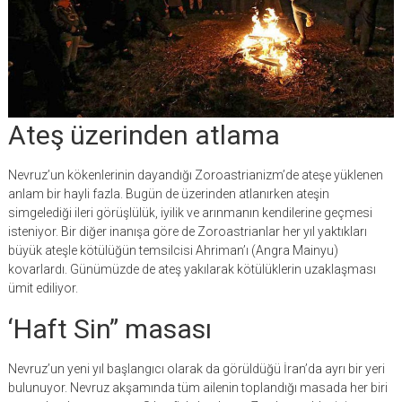
Ateş üzerinden atlama
Nevruz’un kökenlerinin dayandığı Zoroastrianizm’de ateşe yüklenen
anlam bir hayli fazla. Bugün de üzerinden atlanırken ateşin
simgelediği ileri görüşlülük, iyilik ve arınmanın kendilerine geçmesi
isteniyor. Bir diğer inanışa göre de Zoroastrianlar her yıl yaktıkları
büyük ateşle kötülüğün temsilcisi Ahriman’ı (Angra Mainyu)
kovarlardı. Günümüzde de ateş yakılarak kötülüklerin uzaklaşması
ümit ediliyor.
‘Haft Sin” masası
Nevruz’un yeni yıl başlangıcı olarak da görüldüğü İran’da ayrı bir yeri
bulunuyor. Nevruz akşamında tüm ailenin toplandığı masada her biri