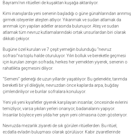
Bayramı’nın ritüelleri de kuşaktan kuşağa aktarılıyor.
Kimi inanışlarda yeni senenin başladığı o güne günahlarından arınmış
girmek isteyenler ateşten atlıyor. Yıkanmak ve sudan atlamak da
arınmak için yapılan adetler arasında bulunuyor. Ateş ve sudan
atlamak tüm nevruz kutlamalarındaki ortak unsurlardan biri olarak
dikkati çekiyor.
Bugüne özel kurulan ve 7 çeşit yemeğin bulunduğu “nevruz
sofrası”na toplu halde oturuluyor. Yılın bolluk ve bereketle geçmesi
için kurulan zengin sofrada, herkes her yemekten yiyerek, senenin o
rahatlıkta geçmesini diliyor.
“Semeni” geleneği de uzun yıllardır yaşatılıyor. Bu gelenekte, tarımda
bereketli bir yıl dileğiyle, nevruzdan önce kaplarda arpa, buğday
çimlendiriliyor ve bunlar sofralara konuluyor.
Yeni yılı yeni kıyafetler giyerek karşılayan insanlar, öncesinde evlerini
temizliyor, varsa yıkılan yerleri onarıyor, badanalarını yapıyor.
İnsanlar böylece yeni yılda her şeyin yeni olmasına özen gösteriyor.
Nevruzda mezarlık ziyareti de sık görülen ritüellerden. Bu ritüel,
ecdatla evladın buluşması olarak görülüyor. Kabir ziyaretlerinde