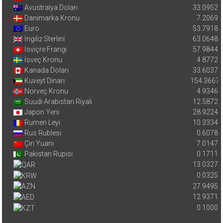
Avustralya Doları
33.0952
Danimarka Kronu
7.2069
Euro
53.7918
İngiliz Sterlini
63.0648
İsviçre Frangı
57.9844
İsveç Kronu
4.8772
Kanada Doları
33.6037
Kuveyt Dinarı
154.3667
Norveç Kronu
4.9346
Suudi Arabistan Riyali
12.5872
Japon Yeni
28.9224
Rumen Leyi
10.3334
Rus Rublesi
0.6078
Çin Yuanı
7.0147
Pakistan Rupisi
0.1711
13.0327
0.0325
27.9495
12.9371
0.1000