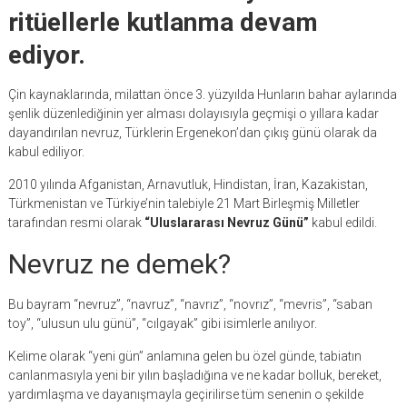
ritüellerle kutlanma devam
ediyor.
Çin kaynaklarında, milattan önce 3. yüzyılda Hunların bahar aylarında
şenlik düzenlediğinin yer alması dolayısıyla geçmişi o yıllara kadar
dayandırılan nevruz, Türklerin Ergenekon’dan çıkış günü olarak da
kabul ediliyor.
2010 yılında Afganistan, Arnavutluk, Hindistan, İran, Kazakistan,
Türkmenistan ve Türkiye’nin talebiyle 21 Mart Birleşmiş Milletler
tarafından resmi olarak
“Uluslararası Nevruz Günü”
kabul edildi.
Nevruz ne demek?
Bu bayram “nevruz”, “navruz”, “navrız”, “novrız”, “mevris”, “saban
toy”, “ulusun ulu günü”, “cılgayak” gibi isimlerle anılıyor.
Kelime olarak “yeni gün” anlamına gelen bu özel günde, tabiatın
canlanmasıyla yeni bir yılın başladığına ve ne kadar bolluk, bereket,
yardımlaşma ve dayanışmayla geçirilirse tüm senenin o şekilde