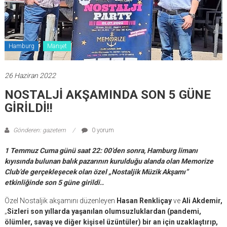
Hamburg
Manşet
26 Haziran 2022
NOSTALJİ AKŞAMINDA SON 5 GÜNE
GİRİLDİ!!
Gönderen: gazetem
0 yorum
1 Temmuz Cuma günü saat 22: 00’den sonra, Hamburg limanı
kıyısında bulunan balık pazarının kurulduğu alanda olan Memorize
Club’de gerçekleşecek olan özel „Nostaljik Müzik Akşamı”
etkinliğinde son 5 güne girildi..
Özel Nostaljik akşamını düzenleyen
Hasan Renkliçay
ve
Ali Akdemir,
„
Sizleri son yıllarda yaşanılan olumsuzluklardan (pandemi,
ölümler, savaş ve diğer kişisel üzüntüler) bir an için uzaklaştırıp,