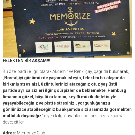
FELEKTEN BİR AKŞAM!!!
Bu özel parti ile ilgili olarak Akdemir ve Renkliçay, çağrıda bulunarak,
„
Nostaljiyi günümüzde yaşamak isteyip, felekten bir akşamda
birikmiş stresinizi, üzüntülerinizi atacağınız otuz yaş üstü
partide ayrıca sizleri ilginç sürpizler de beklemekte. Hamburg
limanının güzel, büyülü ortamını, keyifli müzik dinletisiyle
yaşayabileceğiniz ve pistte stresinizi, yorgunluğunuzu
gönlünüzce atabileceğiniz bu akşamda sizi aramızda görmekten
mutluluk duyacağız
“ diyerek ilgi duyanları, bu farklı özel akşama
davet ettiler.
Adres:
Memorize Club