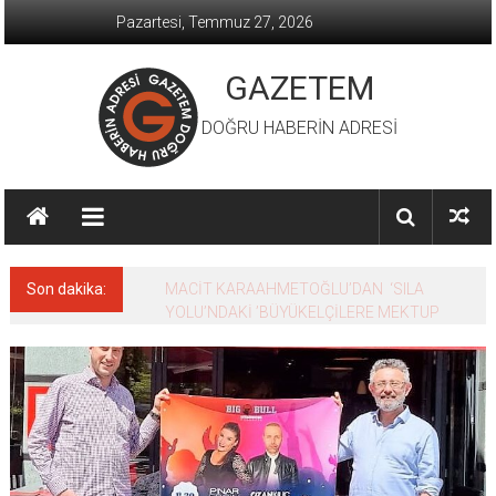
İçeriğe
Pazartesi, Temmuz 27, 2026
geç
GAZETEM
DOĞRU HABERİN ADRESİ
Son dakika:
MACİT KARAAHMETOĞLU’DAN ‘SILA
YOLU’NDAKİ ’BÜYÜKELÇİLERE MEKTUP