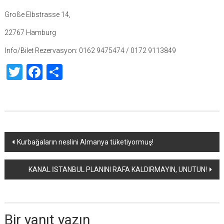
Große Elbstrasse 14,
22767 Hamburg
İnfo/Bilet Rezervasyon: 0162 9475474 / 0172 9113849
Twitter
Facebook
Share
Yazı
Kurbağaların neslini Almanya tüketiyormuş!
dolaşımı
KANAL İSTANBUL PLANINI RAFA KALDIRMAYIN, UNUTUN!
Bir yanıt yazın