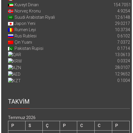
Kuveyt Dinarı
154.7051
Norveç Kronu
4.9254
Suudi Arabistan Riyali
12.6148
Japon Yeni
29.0217
Rumen Leyi
10.3734
Rus Rublesi
0.6102
Çin Yuanı
7.0372
Pakistan Rupisi
0.1714
13.0613
0.0324
28.0107
12.9652
0.1004
TAKVİM
Temmuz 2026
P
S
Ç
P
C
C
P