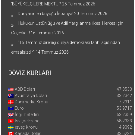
’BÜYÜKELÇİLERE MEKTUP
25 Temmuz 2026
Dünyanın en büyüğü İspanya!
20 Temmuz 2026
Hukukun Üstünlüğü ve Adil Yargılanma İlkesi Herkes İçin
Geçerlidir!
16 Temmuz 2026
“15 Temmuz direnişi dünya demokrasi tarihi açısından
emsalsizdir”
14 Temmuz 2026
DÖVİZ KURLARI
ABD Doları
47.3533
Avustralya Doları
33.2342
Danimarka Kronu
7.2311
Euro
53.9717
İngiliz Sterlini
63.2359
İsviçre Frangı
58.2333
İsveç Kronu
4.9092
Kanada Doları
33.6234