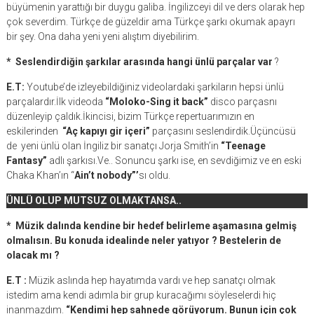
büyümenin yarattığı bir duygu galiba. İngilizceyi dil ve ders olarak hep
çok severdim. Türkçe de güzeldir ama Türkçe şarkı okumak apayrı
bir şey. Ona daha yeni yeni alıştım diyebilirim.
* Seslendirdiğin şarkılar arasında hangi ünlü parçalar var
?
E.T:
Youtube’de izleyebildiğiniz videolardaki şarkiların hepsi ünlü
parçalardır.İlk videoda
“Moloko-Sing it back”
disco parçasnı
düzenleyip çaldık.İkincisi, bizim Türkçe repertuarımızın en
eskilerinden
“Aç kapıyı gir içeri”
parçasını seslendirdik.Üçüncüsü
de yeni ünlü olan İngiliz bir sanatçı Jorja Smith’in
“Teenage
Fantasy”
adlı şarkısı.Ve.. Sonuncu şarkı ise, en sevdiğimiz ve en eski
Chaka Khan’ın “
Ain’t nobody”’
sı oldu.
ÜNLÜ OLUP MUTSUZ OLMAKTANSA..
* Müzik dalında kendine bir hedef belirleme aşamasına gelmiş
olmalısın. Bu konuda idealinde neler yatıyor ? Bestelerin de
olacak mı ?
E.T :
Müzik aslında hep hayatımda vardı ve hep sanatçı olmak
istedim ama kendi adımla bir grup kuracağımı söyleselerdi hiç
inanmazdım.
“Kendimi hep sahnede görüyorum. Bunun için çok