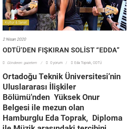
Kültür & Sanat
2 Nisan 2020
ODTÜ’DEN FIŞKIRAN SOLİST “EDDA”
Gönderen: gazetem
0 yorum
Eda Toprak
,
ODTÜ
Ortadoğu Teknik Üniversitesi’nin
Uluslararası İlişkiler
Bölümü’nden Yüksek Onur
Belgesi ile mezun olan
Hamburglu Eda Toprak, Diploma
ile Müzik arasındaki tercihini