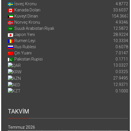
İsveç Kronu
4.8772
Kanada Doları
33.6037
Kuveyt Dinarı
154.3667
Norveç Kronu
4.9346
Suudi Arabistan Riyali
12.5872
Japon Yeni
28.9224
Rumen Leyi
10.3334
Rus Rublesi
0.6078
Çin Yuanı
7.0147
Pakistan Rupisi
0.1711
13.0327
0.0325
27.9495
12.9371
0.1000
TAKVİM
Temmuz 2026