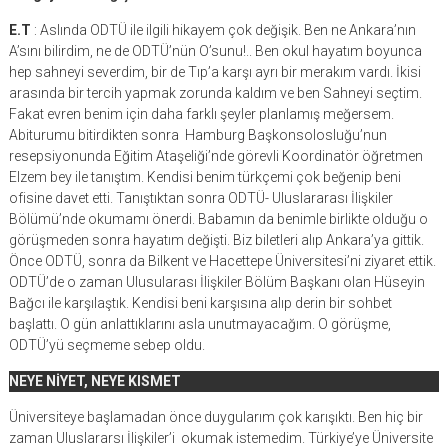
E.T
: Aslında ODTÜ ile ilgili hikayem çok değişik. Ben ne Ankara’nın
A’sını bilirdim, ne de ODTÜ’nün O’sunu!.. Ben okul hayatım boyunca
hep sahneyi severdim, bir de Tıp’a karşı ayrı bir merakım vardı. İkisi
arasında bir tercih yapmak zorunda kaldım ve ben Sahneyi seçtim.
Fakat evren benim için daha farklı şeyler planlamış meğersem.
Abiturumu bitirdikten sonra Hamburg Başkonsolosluğu’nun
resepsiyonunda Eğitim Ataşeliği’nde görevli Koordinatör öğretmen
Elzem bey ile tanıştım. Kendisi benim türkçemi çok beğenip beni
ofisine davet etti. Tanıştıktan sonra ODTÜ- Uluslararası İlişkiler
Bölümü’nde okumamı önerdi. Babamın da benimle birlikte olduğu o
görüşmeden sonra hayatım değişti. Biz biletleri alıp Ankara’ya gittik.
Önce ODTÜ, sonra da Bilkent ve Hacettepe Üniversitesi’ni ziyaret ettik.
ODTÜ’de o zaman Ulusularası İlişkiler Bölüm Başkanı olan Hüseyin
Bağcı ile karşılaştık. Kendisi beni karşısına alıp derin bir sohbet
başlattı. O gün anlattıklarını asla unutmayacağım. O görüşme,
ODTÜ’yü seçmeme sebep oldu.
NEYE NİYET, NEYE KISMET
Üniversiteye başlamadan önce duygularım çok karışıktı. Ben hiç bir
zaman Uluslararsı İlişkiler’i okumak istemedim. Türkiye’ye Üniversite