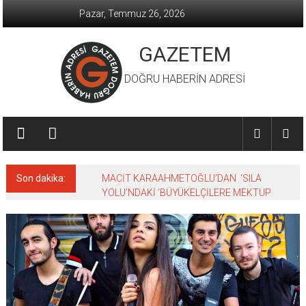
İçeriğe
Pazar, Temmuz 26, 2026
geç
GAZETEM
DOĞRU HABERİN ADRESİ
Son dakika:
MACİT KARAAHMETOĞLU’DAN ‘SILA
YOLU’NDAKİ ’BÜYÜKELÇİLERE MEKTUP