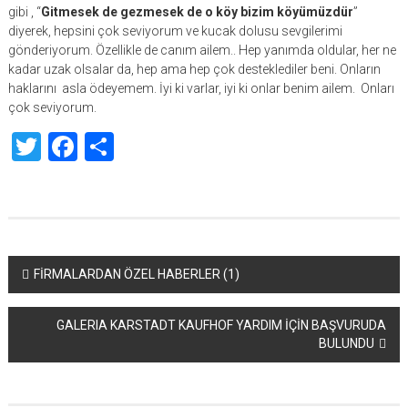
gibi , “
Gitmesek de gezmesek de o köy bizim köyümüzdür
”
diyerek, hepsini çok seviyorum ve kucak dolusu sevgilerimi
gönderiyorum. Özellikle de canım ailem.. Hep yanımda oldular, her ne
kadar uzak olsalar da, hep ama hep çok desteklediler beni. Onların
haklarını asla ödeyemem. İyi ki varlar, iyi ki onlar benim ailem. Onları
çok seviyorum.
Twitter
Facebook
Share
Yazı
FİRMALARDAN ÖZEL HABERLER (1)
dolaşımı
GALERIA KARSTADT KAUFHOF YARDIM İÇİN BAŞVURUDA
BULUNDU