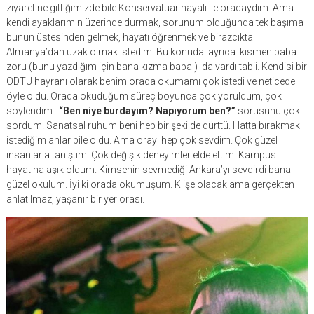
ziyaretine gittiğimizde bile Konservatuar hayali ile oradaydım. Ama
kendi ayaklarımın üzerinde durmak, sorunum olduğunda tek başıma
bunun üstesinden gelmek, hayatı öğrenmek ve birazcıkta
Almanya’dan uzak olmak istedim. Bu konuda ayrıca kısmen baba
zoru (bunu yazdığım için bana kızma baba ) da vardı tabii. Kendisi bir
ODTÜ hayranı olarak benim orada okumamı çok istedi ve neticede
öyle oldu. Orada okuduğum süreç boyunca çok yoruldum, çok
söylendim.
“Ben niye burdayım? Napıyorum ben?”
sorusunu çok
sordum. Sanatsal ruhum beni hep bir şekilde dürttü. Hatta bırakmak
istediğim anlar bile oldu. Ama orayı hep çok sevdim. Çok güzel
insanlarla tanıştım. Çok değişik deneyimler elde ettim. Kampüs
hayatına aşık oldum. Kimsenin sevmediği Ankara’yı sevdirdi bana
güzel okulum. İyi ki orada okumuşum. Klişe olacak ama gerçekten
anlatılmaz, yaşanır bir yer orası.