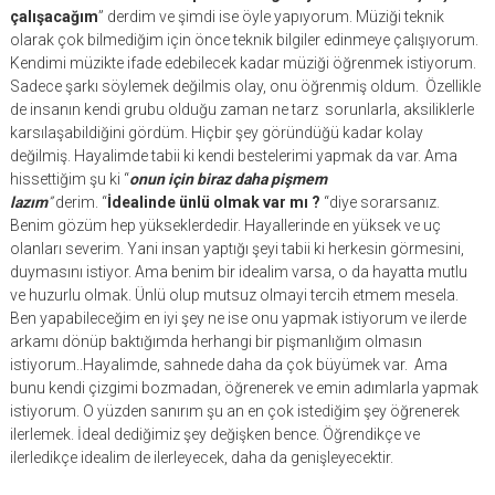
çalışacağım
” derdim ve şimdi ise öyle yapıyorum. Müziği teknik
olarak çok bilmediğim için önce teknik bilgiler edinmeye çalışıyorum.
Kendimi müzikte ifade edebilecek kadar müziği öğrenmek istiyorum.
Sadece şarkı söylemek değilmis olay, onu öğrenmiş oldum. Özellikle
de insanın kendi grubu olduğu zaman ne tarz sorunlarla, aksiliklerle
karsılaşabildiğini gördüm. Hiçbir şey göründüğü kadar kolay
değilmiş. Hayalimde tabii ki kendi bestelerimi yapmak da var. Ama
hissettiğim şu ki “
onun için biraz daha pişmem
lazım
”
derim. “
İdealinde ünlü olmak var mı ?
“diye sorarsanız.
Benim gözüm hep yükseklerdedir. Hayallerinde en yüksek ve uç
olanları severim. Yani insan yaptığı şeyi tabii ki herkesin görmesini,
duymasını istiyor. Ama benim bir idealim varsa, o da hayatta mutlu
ve huzurlu olmak. Ünlü olup mutsuz olmayi tercih etmem mesela.
Ben yapabileceğim en iyi şey ne ise onu yapmak istiyorum ve ilerde
arkamı dönüp baktığımda herhangi bir pişmanlığım olmasın
istiyorum..Hayalimde, sahnede daha da çok büyümek var. Ama
bunu kendi çizgimi bozmadan, öğrenerek ve emin adımlarla yapmak
istiyorum. O yüzden sanırım şu an en çok istediğim şey öğrenerek
ilerlemek. İdeal dediğimiz şey değişken bence. Öğrendikçe ve
ilerledikçe idealim de ilerleyecek, daha da genişleyecektir.