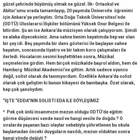
güzel şehrinde büyümüş olmak ne güzel. İlk- Ortaokul ve
Abitur’umu orada tamamlayıp, 20 yaşımda Üniversite öğrenimi
için Ankara’ya yerleştim. Orta Doğu Teknik Üniversitesi’nde
(ODTÜ) Uluslararsi İlişkiler bölümünü Yüksek Onur Belgesi ile
bitirdim. Şu an ise Ankara’da müzisyen olarak çalışıyorum. Şimdi
ne alaka diyeceksiniz. Ama sahne benim hayatımda hep var olan
bir şey idi. Beş yaşımda bir dans gösterisi ile başlayan sahne
hayatım, sonrasında tiyatro ve bir takım koro çalışmaları ile
ilerledi. Hocalarım sesimi keşfettikten sonra, Müzikal
seçmelerine girdim. Hem birçok müzikalde başrol aldım, hem de
Hamburg Müzikal Akademisi’ne gittim. Artık sadece oyuncu
değil, solist olarak da tanınıyordum. Özellikle Ankara’da solist
olarak çok geliştim ki bunun hikayesi de bambaşka. Özet olarak,
hep çok şanslıydım.
“İŞTE “EDDA”NIN SOLİSTİ EDA İLE SÖYLEŞİMİZ
* Pek çok ünlü insanımızın mezun olduğu ODTÜ’de eğitim
görme düşüncesi sende nasıl ve hangi vesile ile doğdu ? O
sıralarda yaşanan bazı olaylar sebebiyle şöhretlenen bu okula
başlamadan önceki duyguların nasıldı, mezun olduktan sonra
hangi yönde değişti ?