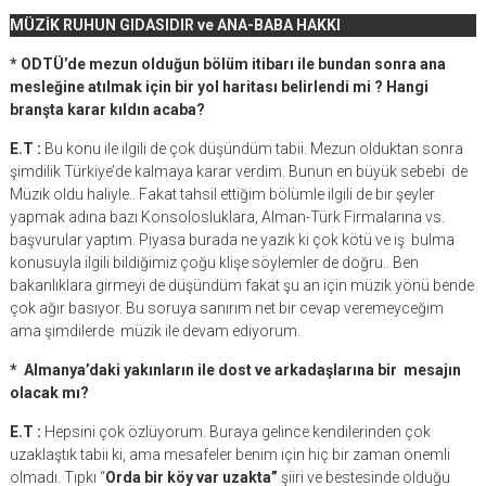
MÜZİK RUHUN GIDASIDIR ve ANA-BABA HAKKI
* ODTÜ’de mezun olduğun bölüm itibarı ile bundan sonra ana
mesleğine atılmak için bir yol haritası belirlendi mi ? Hangi
branşta karar kıldın acaba?
E.T :
Bu konu ile ilgili de çok düşündüm tabii. Mezun olduktan sonra
şimdilik Türkiye’de kalmaya karar verdim. Bunun en büyük sebebi de
Müzik oldu haliyle.. Fakat tahsil ettiğim bölümle ilgili de bir şeyler
yapmak adına bazı Konsolosluklara, Alman-Türk Firmalarına vs.
başvurular yaptım. Piyasa burada ne yazık ki çok kötü ve iş bulma
konusuyla ilgili bildiğimiz çoğu klişe söylemler de doğru.. Ben
bakanlıklara girmeyi de düşündüm fakat şu an için müzik yönü bende
çok ağır basıyor. Bu soruya sanırım net bir cevap veremeyceğim
ama şimdilerde müzik ile devam ediyorum.
* Almanya’daki yakınların ile dost ve arkadaşlarına bir mesajın
olacak mı?
E.T :
Hepsini çok özlüyorum. Buraya gelince kendilerinden çok
uzaklaştık tabii ki, ama mesafeler benim için hiç bir zaman önemli
olmadı. Tıpkı “
Orda bir köy var uzakta”
şiiri ve bestesinde olduğu