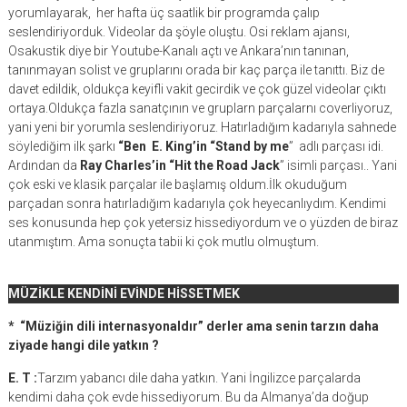
yorumlayarak, her hafta üç saatlik bir programda çalıp
seslendiriyorduk. Videolar da şöyle oluştu. Osi reklam ajansı,
Osakustik diye bir Youtube-Kanalı açtı ve Ankara’nın tanınan,
tanınmayan solist ve gruplarını orada bir kaç parça ile tanıttı. Biz de
davet edildik, oldukça keyifli vakit gecirdik ve çok güzel videolar çıktı
ortaya.Oldukça fazla sanatçının ve gruplarn parçalarnı coverliyoruz,
yani yeni bir yorumla seslendiriyoruz. Hatırladığım kadarıyla sahnede
söylediğim ilk şarkı
“Ben E. King’in “Stand by me
” adlı parçası idi.
Ardından da
Ray Charles’in “Hit the Road Jack
” isimli parçası.. Yani
çok eski ve klasik parçalar ile başlamış oldum.İlk okuduğum
parçadan sonra hatırladığım kadarıyla çok heyecanlıydım. Kendimi
ses konusunda hep çok yetersiz hissediyordum ve o yüzden de biraz
utanmıştım. Ama sonuçta tabii ki çok mutlu olmuştum.
MÜZİKLE KENDİNİ EVİNDE HİSSETMEK
* “Müziğin dili internasyonaldır” derler ama senin tarzın daha
ziyade hangi dile yatkın ?
E. T :
Tarzım yabancı dile daha yatkın. Yani İngilizce parçalarda
kendimi daha çok evde hissediyorum. Bu da Almanya’da doğup