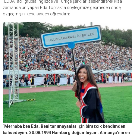
“EDDA” adlı grupla İngilizce ve Türkçe şarkıları seslendirerek kısa
zamanda ün yapan Eda Toprak’la söyleşimize geçmeden önce,
özgeçmişini kendisinden öğrenelim
:
“
Merhaba ben Eda. Beni tanımayanlar için birazcık kendimden
bahsedeyim. 30.08.1994 Hamburg doğumluyum. Almanya’nın en