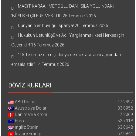
MACİT KARAAHMETOĞLU’DAN ‘SILA YOLU’NDAKİ
’BÜYÜKELÇİLERE MEKTUP
25 Temmuz 2026
Dünyanın en büyüğü İspanya!
20 Temmuz 2026
Hukukun Üstünlüğü ve Adil Yargılanma İlkesi Herkes İçin
Geçerlidir!
16 Temmuz 2026
“15 Temmuz direnişi dünya demokrasi tarihi açısından
emsalsizdir”
14 Temmuz 2026
DÖVİZ KURLARI
ABD Doları
47.2497
Avustralya Doları
33.0952
Danimarka Kronu
7.2069
Euro
53.7918
İngiliz Sterlini
63.0648
İsviçre Frangı
57.9844