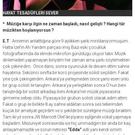
HAYAT TESADÜFLERİ SEVER
* Müziğe karşı ilgin ne zaman başladı, nasıl gelişti ? Hangi tür
müzikten hoşlanıyorsun ?
E.T
: Annemin anlatttığına göre 9 aylıkken şarkı mırıldanıyormuşum.
Hatta İzel’in Ah Yandım parçası imiş Bazı eski çocukluk
fotoğraflarımda da elimde mikrofon gürüldügü oluyor tabii. Müzik
dinlemeden yapamayan biriydim her zaman ama şarkı söylemekten
çok çekinirdim. Önce dans, sonra oyunculuk ile devam ettim sahne
hayatıma. Sekizinci sınıfta bir koro projesinde solist seçildim. Fakat
yine çok çekingendim. Ankara’ya yerleşmeden önce şans eseri ünlü
bir grup solisti ile tanıştım. Ankara’ya yerleştikten sonra O’nun beni
tanıştırdığı bir solist arkadaşı beni Ankara’nın müzik piyasasına
girmeme sebep oldu. Piyasaya bir grubun solisti olarak adım attım.
Fakat o grup ile birlikte 8 ay sahne aldıktan sonra ses tellerimden
küçük bir ameliyat geçirdim ve o şekilde bir süreliğine müziği bıraktım.
Tam iki yıl sonra JW Marriott Otel’de piyano eşliğinde vokal yapmaya
başladım. Mezuniyet sonrasında ise hiç ummadığım bir anda bir kaç
anlaşamamazlık ve sorun neticesi
“Edda”
adlı yani kendi ismim