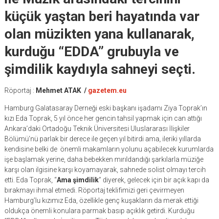
küçük yaştan beri hayatında var
olan müzikten yana kullanarak,
kurduğu “EDDA” grubuyla ve
şimdilik kaydıyla sahneyi seçti.
Röportaj :
Mehmet ATAK /
gazetem.eu
Hamburg Galatasaray Derneği eski başkanı işadamı Ziya Toprak’ın
kızı Eda Toprak, 5 yıl önce her gencin tahsil yapmak için can attığı
Ankara’daki Ortadoğu Teknik Üniversitesi Uluslararası İlişkiler
Bölümü’nü parlak bir derece ile geçen yıl bitirdi ama, ileriki yıllarda
kendisine belki de önemli makamların yolunu açabilecek kurumlarda
işe başlamak yerine, daha bebekken mırıldandığı şarkılarla müziğe
karşı olan ilgisine karşı koyamayarak, sahnede solist olmayı tercih
etti. Eda Toprak, “
Ama şimdilik
” diyerek, gelecek için bir açık kapı da
bırakmayı ihmal etmedi. Röportaj teklifimizi geri çevirmeyen
Hamburg’lu kızımız Eda, özellikle genç kuşakların da merak ettiği
oldukça önemli konulara parmak basıp açıklık getirdi. Kurduğu