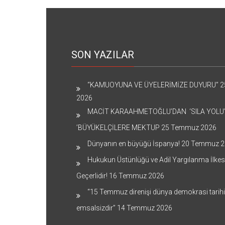
SON YAZILAR
“KAMUOYUNA VE ÜYELERİMİZE DUYURU”
2
2026
MACİT KARAAHMETOĞLU’DAN ‘SILA YOLU
’BÜYÜKELÇİLERE MEKTUP
25 Temmuz 2026
Dünyanın en büyüğü İspanya!
20 Temmuz 2
Hukukun Üstünlüğü ve Adil Yargılanma İlkes
Geçerlidir!
16 Temmuz 2026
“15 Temmuz direnişi dünya demokrasi tarih
emsalsizdir”
14 Temmuz 2026