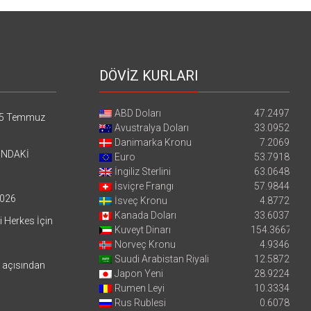
DÖVİZ KURLARI
ABD Doları
47.2497
5 Temmuz
Avustralya Doları
33.0952
Danimarka Kronu
7.2069
’NDAKİ
Euro
53.7918
İngiliz Sterlini
63.0648
İsviçre Frangı
57.9844
026
İsveç Kronu
4.8772
Kanada Doları
33.6037
i Herkes İçin
Kuveyt Dinarı
154.3667
Norveç Kronu
4.9346
Suudi Arabistan Riyali
12.5872
i açısından
Japon Yeni
28.9224
Rumen Leyi
10.3334
Rus Rublesi
0.6078