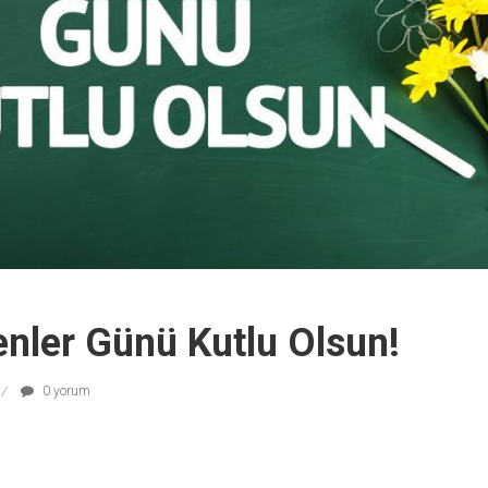
nler Günü Kutlu Olsun!
0 yorum
r
ebook
hare