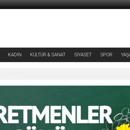
KADIN
KÜLTÜR & SANAT
SİYASET
SPOR
YAŞ
 ‘SILA YOLU’NDAKİ ’BÜYÜKELÇİLERE MEKTUP