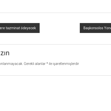
lere tazminat ödeyecek
Başkonsolos Yonc
azın
yınlanmayacak.
Gerekli alanlar
*
ile işaretlenmişlerdir