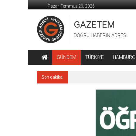
İçeriğe
Pazar, Temmuz 26, 2026
geç
GAZETEM
DOĞRU HABERİN ADRESİ
GÜNDEM
TÜRKİYE
HAMBURG
Son dakika:
MACİT KARAAHMETOĞLU’DAN