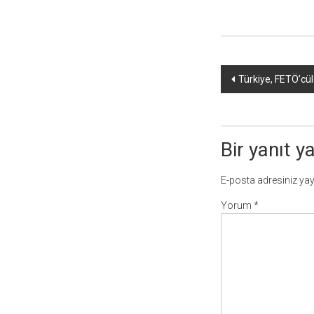
Yazı
Türkiye, FETÖ’cü
dolaşımı
Bir yanıt y
E-posta adresiniz ya
Yorum
*