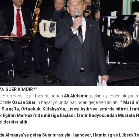
AN SÜER KIMDIR?”
 performans ile şiir tadında sunan
Ali Akdemir
seçkin kişilerden oluşan m
özetle
Özcan Süer
‘in hayat yolunda başından geçenleri anlattı.
” Mardin’
 Suruç’ta, Ortaokulu Kütahya’da, Liseyi Aydın ve İzmirde bitirdi. İz
lk Eğitim Merkezi’nde müziğe başladı. İzmir Radyosundan Mustafa H
l dersler aldı.
ında Almanya’ya gelen Süer sırasıyla Hannover, Hamburg ve Lübeck’te