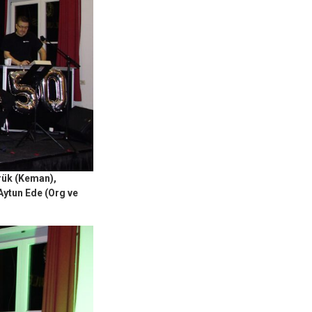
rük (Keman),
Aytun Ede (Org ve