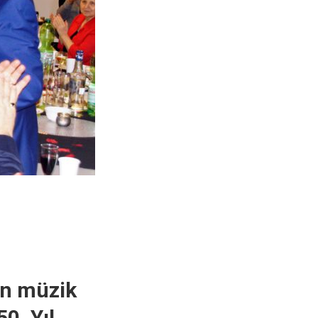
ın müzik
50. Yıl