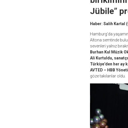
Jübile” pr
Haber: Salih Kartal
Hamburg’da yaşamın
Altona semtinde bul
sevenleri yalnız bırak
Burhan Kul Müzik Ok
Ali Kurtuldu, sanat
Türkiye’den her ay k
AVTED – HBB Yöneti
göze takılanlar oldu.