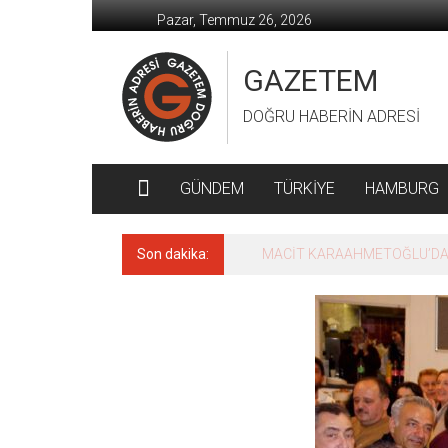
İçeriğe
Pazar, Temmuz 26, 2026
geç
GAZETEM
DOĞRU HABERİN ADRESİ
GÜNDEM
TÜRKİYE
HAMBURG
Son dakika:
MACİT KARAAHMETOĞLU’DAN