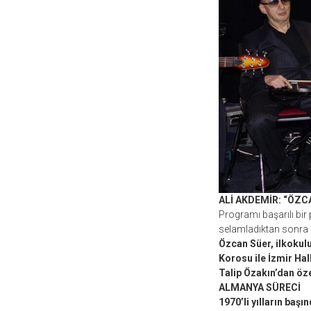
ALİ AKDEMİR: “ÖZC
Programı başarılı bir
selamladıktan sonra 
Özcan Süer, ilkokulu
Korosu ile İzmir Ha
Talip Özakın’dan öze
ALMANYA SÜRECİ
1970’li yılların baş