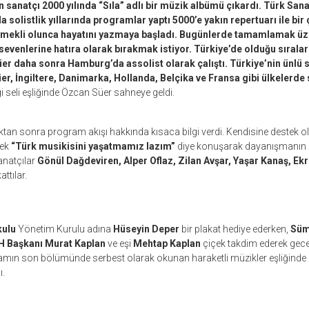
 sanatçı 2000 yılında “Sıla” adlı bir müzik albümü çıkardı. Türk San
 solistlik yıllarında programlar yaptı 5000’e yakın repertuarı ile bir 
. Emekli olunca hayatını yazmaya başladı. Bugünlerde tamamlamak 
ı sevenlerine hatıra olarak bırakmak istiyor. Türkiye’de olduğu sırala
r daha sonra Hamburg’da assolist olarak çalıştı. Türkiye’nin ünlü s
er, İngiltere, Danimarka, Hollanda, Belçika ve Fransa gibi ülkelerde 
i seli eşliğinde Özcan Süer sahneye geldi.
ktan sonra program akışı hakkında kısaca bilgi verdi. Kendisine destek ol
rek
“Türk musikisini yaşatmamız lazım”
diye konuşarak dayanışmanın 
anatçılar
Gönül Dağdeviren, Alper Oflaz, Zilan Avşar, Yaşar Kanaş, E
ttılar.
kulu
Yönetim Kurulu adına
Hüseyin Deper
bir plakat hediye ederken,
Süm
 Başkanı Murat Kaplan
ve eşi
Mehtap Kaplan
çiçek takdim ederek gecen
ogramın son bölümünde serbest olarak okunan haraketli müzikler eşliğinde
ı.