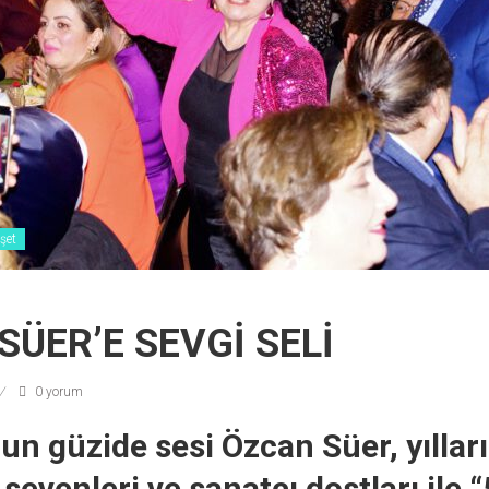
şet
SÜER’E SEVGİ SELİ
0 yorum
n güzide sesi Özcan Süer, yıllar
 sevenleri ve sanatçı dostları ile “