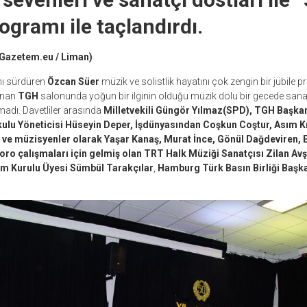
ogramı ile taçlandırdı.
 (Gazetem.eu / Liman)
ı sürdüren
Özcan Süer
müzik ve solistlik hayatını çok zengin bir jübile pr
unan
TGH
salonunda yoğun bir ilginin olduğu müzik dolu bir gecede sanat
madı. Davetliler arasında
Milletvekili Güngör Yılmaz(SPD), TGH Başkan
ulu Yöneticisi Hüseyin Deper, İşdünyasından Coşkun Coştur, Asım Kı
çı ve müzisyenler olarak Yaşar Kanaş, Murat İnce, Gönül Dağdeviren,
oro çalışmaları için gelmiş olan TRT Halk Müziği Sanatçısı Zilan Avşa
m Kurulu Üyesi Sümbül Tarakçılar
,
Hamburg Türk Basın Birliği Başka