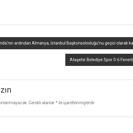
r
ebook
hare
landa’nın ardından Almanya, İstanbul Başkonsolosluğu’nu geçici olarak ka
Ataşehir Belediye Spor 0-6 Fenerb
azın
yınlanmayacak.
Gerekli alanlar
*
ile işaretlenmişlerdir