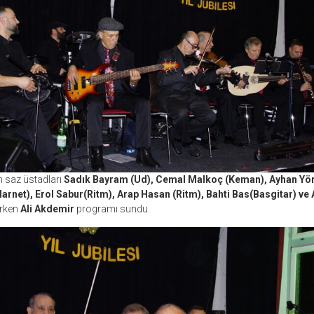
saz üstadları
Sadık Bayram (Ud), Cemal Malkoç (Keman), Ayhan Yö
rnet), Erol Sabur(Ritm), Arap Hasan (Ritm), Bahti Bas(Basgitar) ve 
ırken
Ali Akdemir
programı sundu.