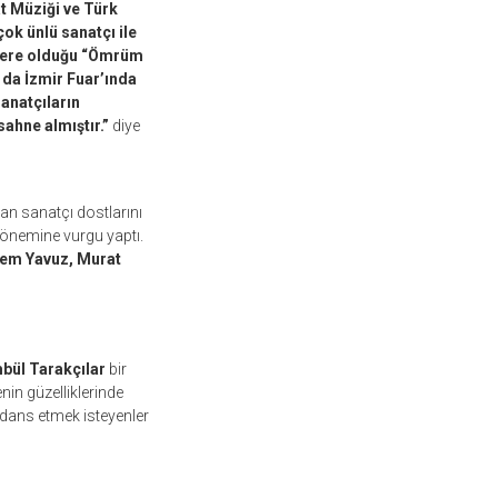
at Müziği ve Türk
çok ünlü sanatçı ile
üzere olduğu “Ömrüm
r da İzmir Fuar’ında
anatçıların
sahne almıştır.”
diye
an sanatçı dostlarını
önemine vurgu yaptı.
krem Yavuz, Murat
bül Tarakçılar
bir
in güzelliklerinde
 dans etmek isteyenler