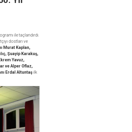
ogramı ile taçlandırdı.
çıyı dostları ve
ı Murat Kaplan,
lıç, Şuayip Karakuş,
 Ekrem Yavuz,
r ve Alper Oflaz,
nı Erdal Altuntaş
ilk