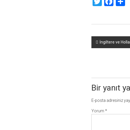
Twitte
Fac
S
Yazı
İngiltere ve Hol
dolaşımı
Bir yanıt y
E-posta adresiniz ya
Yorum
*