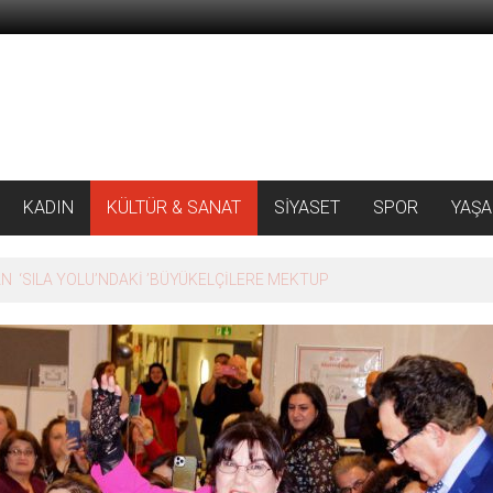
KADIN
KÜLTÜR & SANAT
SİYASET
SPOR
YAŞ
 ‘SILA YOLU’NDAKİ ’BÜYÜKELÇİLERE MEKTUP