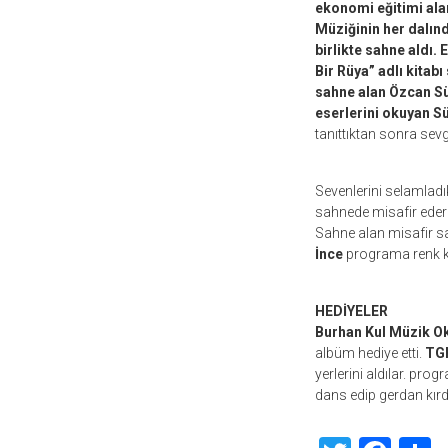
ekonomi eğitimi alan
Müziğinin her dalında
birlikte sahne aldı
Bir Rüya” adlı kitab
sahne alan Özcan Süe
eserlerini okuyan Sü
tanıttıktan sonra sevg
Sevenlerini selamladı
sahnede misafir ede
Sahne alan misafir s
İnce
programa renk ka
HEDİYELER
Burhan Kul Müzik O
albüm hediye etti.
TGH
yerlerini aldılar. pr
dans edip gerdan kırd