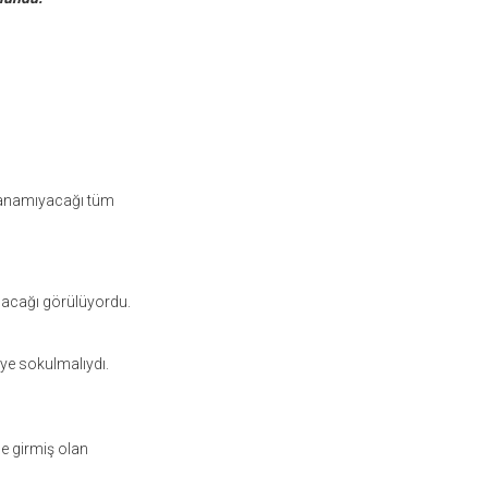
zanamıyacağı tüm
nacağı görülüyordu.
eye sokulmalıydı.
e girmiş olan