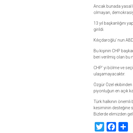
Ancak bunada yasal b
olmayan, demokrasiyla
13 yıl başkanlığını yap
girildi.
Kılıçdaroğlu’ nun ABD
Bu kişinin CHP başkan
beri verilmiş olan b
CHP’ yi bölme ve seç
ulaşamayacaktır.
Özgür Özel ekibinden e
piyonluğun en açık kan
Türk halkının önemli b
kesiminin desteğine sa
Bizlerde elimizden gel
Twitte
Fac
S