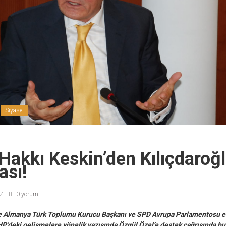
Siyaset
 Hakkı Keskin’den Kılıçdaroğ
ası!
0 yorum
 Almanya Türk Toplumu Kurucu Başkanı ve SPD Avrupa Parlamentosu esk
HP’deki gelişmelere yönelik yazısında Özgül Özel’e destek çağrısında b