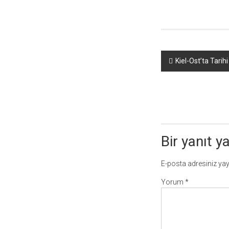
Yazı
Kiel-Ost’ta Tarih
dolaşımı
Bir yanıt y
E-posta adresiniz ya
Yorum
*