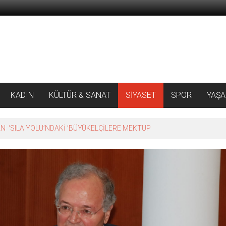
KADIN
KÜLTÜR & SANAT
SİYASET
SPOR
YAŞ
 ‘SILA YOLU’NDAKİ ’BÜYÜKELÇİLERE MEKTUP