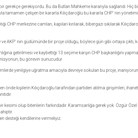
ir gerekçe gerekiyordu. Bu da Butlan Mahkeme kararıyla sağlandı. Hiç b
 tamamen çelişen bir kararla Kılıçdaroğlu bu kararla CHP’ nin yönetimine
tığı CHP merkezine camları, kapıları kırılarak, bibergazı sıkılarak Kılıçdaro
 ve AKP’ nin güdümünde bir proje olduğu, böylece gün gibi ortaya çıktı, ka
lığına getirilmesi ve kaybettiği 13 seçime karşın CHP başkanlığını yapma
u misyonun, bu görevin sunucudur.
imlerde yenilgiye uğratma amacıyla devreye sokulan bu proje, inanıyoru
n önde kişilerin Kılıçdaroğlu tarafından partiden atılma girişimleri, ihanet
ıtıdır.
ir kesimi olup bitenlerin farkındadır. Karamsarlığa gerek yok. Özgür Özel 
hiptir.
en desteği kendilerine vermeliyiz.
r
ebook
hare