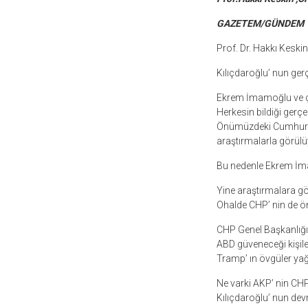
GAZETEM/GÜNDEM
Prof. Dr. Hakkı Keski
Kılıçdaroğlu’ nun ger
Ekrem İmamoğlu ve çok
Herkesin bildiği gerçe
Önümüzdeki Cumhurba
araştırmalarla görül
Bu nedenle Ekrem İmam
Yine araştırmalara gö
Ohalde CHP’ nin de ön
CHP Genel Başkanlığın
ABD güveneceği kişile
Tramp’ ın övgüler ya
Ne varki AKP’ nin CHP
Kılıçdaroğlu’ nun de