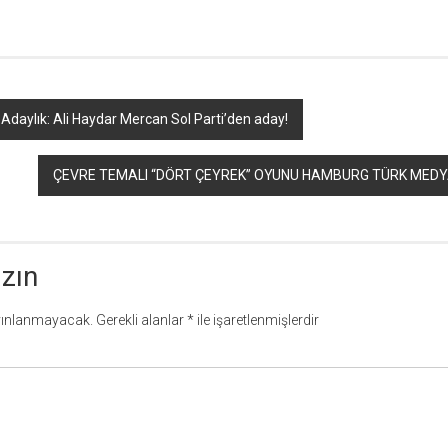
i Adaylık: Ali Haydar Mercan Sol Parti’den aday!
ÇEVRE TEMALI “DÖRT ÇEYREK” OYUNU HAMBURG TÜRK MEDYA
azın
yınlanmayacak.
Gerekli alanlar
*
ile işaretlenmişlerdir