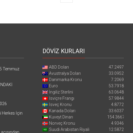
DÖVİZ KURLARI
ABD Doları
47.2497
5 Temmuz
Avustralya Doları
33.0952
Danimarka Kronu
7.2069
’NDAKİ
Euro
53.7918
İngiliz Sterlini
63.0648
İsviçre Frangı
57.9844
026
İsveç Kronu
4.8772
Kanada Doları
33.6037
i Herkes İçin
Kuveyt Dinarı
154.3667
Norveç Kronu
4.9346
Suudi Arabistan Riyali
12.5872
i açısından