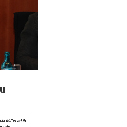
lu
i Milletvekili
ulundu.