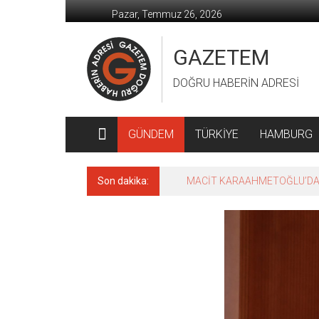
İçeriğe
Pazar, Temmuz 26, 2026
geç
GAZETEM
DOĞRU HABERİN ADRESİ
GÜNDEM
TÜRKİYE
HAMBURG
Son dakika:
MACİT KARAAHMETOĞLU’DAN