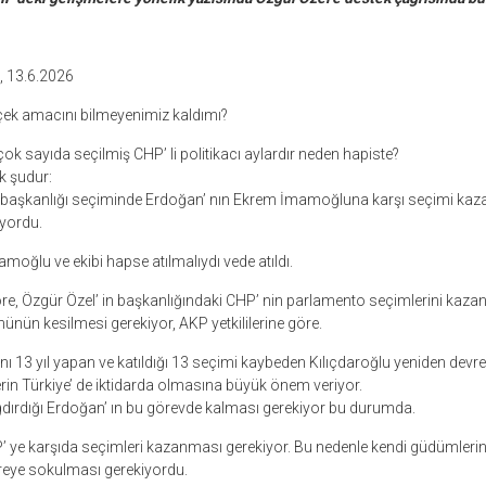
n, 13.6.2026
çek amacını bilmeyenimiz kaldımı?
 sayıda seçilmiş CHP’ li politikacı aylardır neden hapiste?
k şudur:
şkanlığı seçiminde Erdoğan’ nın Ekrem İmamoğluna karşı seçimi ka
üyordu.
oğlu ve ekibi hapse atılmalıydı vede atıldı.
re, Özgür Özel’ in başkanlığındaki CHP’ nin parlamento seçimlerini kaza
ünün kesilmesi gerekiyor, AKP yetkililerine göre.
ı 13 yıl yapan ve katıldığı 13 seçimi kaybeden Kılıçdaroğlu yeniden devr
rin Türkiye’ de iktidarda olmasına büyük önem veriyor.
ğdırdığı Erdoğan’ ın bu görevde kalması gerekiyor bu durumda.
’ ye karşıda seçimleri kazanması gerekiyor. Bu nedenle kendi güdümlerin
vreye sokulması gerekiyordu.