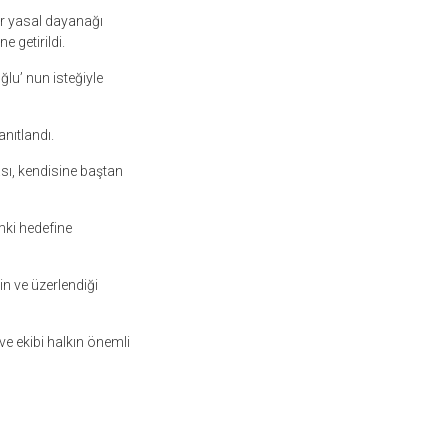
ir yasal dayanağı
 getirildi.
ğlu’ nun isteğiyle
nıtlandı.
sı, kendisine baştan
mki hedefine
in ve üzerlendiği
ve ekibi halkın önemli