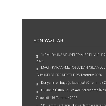
SON YAZILAR
“KAMUOYUNA VE ÜYELERİMİZE DUYURU”
2
2026
MACİT KARAAHMETOĞLU’DAN ‘SILA YOLU
’BÜYÜKELÇİLERE MEKTUP
25 Temmuz 2026
Dünyanın en büyüğü İspanya!
20 Temmuz 2
Hukukun Üstünlüğü ve Adil Yargılanma İlkes
Geçerlidir!
16 Temmuz 2026
“15 Temmuz direnişi dünya demokrasi tarih