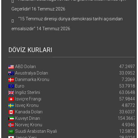
Geçerlidir!
16 Temmuz 2026
“15 Temmuz direnişi dünya demokrasi tarihi açısından
emsalsizdir”
14 Temmuz 2026
DÖVİZ KURLARI
ABD Doları
47.2497
Avustralya Doları
33.0952
Danimarka Kronu
7.2069
Euro
53.7918
İngiliz Sterlini
63.0648
İsviçre Frangı
57.9844
İsveç Kronu
4.8772
Kanada Doları
33.6037
Kuveyt Dinarı
154.3667
Norveç Kronu
4.9346
Suudi Arabistan Riyali
12.5872
Japon Yeni
28.9224