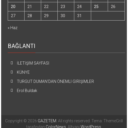
20
21
22
23
24
25
26
27
28
29
30
31
« Haz
BAĞLANTI
İLETİŞİM SAYFASI
KÜNYE
TURGUT DUMAN’DAN ÖNEMLİ GİRİŞİMLER
Erol Buldak
Copyright © 2026
GAZETEM
. All rights reserved. Tema: ThemeGrill
tarafından
ColorNews
. Altyapı
WordPress
.