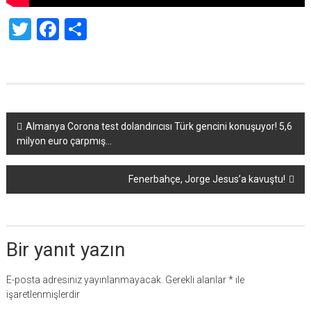
Twitter
Facebook
Share
Yazı
Almanya Corona test dolandırıcısı Türk gencini konuşuyor! 5,6
milyon euro çarpmış…
dolaşımı
Fenerbahçe, Jorge Jesus’a kavuştu!
Bir yanıt yazın
E-posta adresiniz yayınlanmayacak.
Gerekli alanlar
*
ile
işaretlenmişlerdir