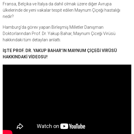
Fransa, Belçika ve İtalya da dahil olmak üzere diğer Avrupa
ülkelerinde de yeni vakalar tespit edilen Maynum Çiçeği hastalığı
nedir?
Hamburg’da görev yapan Birleşmiş Milletler Danışman
Doktorlarından Prof. Dr. Yakup Bahar, Maynum Çiceği Virüsü
hakkındaki tüm detayları anlattı.
İŞTE PROF. DR. YAKUP BAHAR’IN MAYNUM ÇİÇEĞİ VİRÜSÜ
HAKKINDAKİ VİDEOSU!