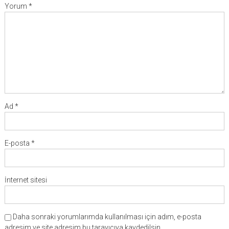
Yorum
*
Ad
*
E-posta
*
İnternet sitesi
Daha sonraki yorumlarımda kullanılması için adım, e-posta
adresim ve site adresim bu tarayıcıya kaydedilsin.