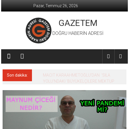
İçeriğe
Pazar, Temmuz 26, 2026
geç
GAZETEM
DOĞRU HABERİN ADRESİ
Son dakika:
MACİT KARAAHMETOĞLU’DAN ‘SILA
YOLU’NDAKİ ’BÜYÜKELÇİLERE MEKTUP