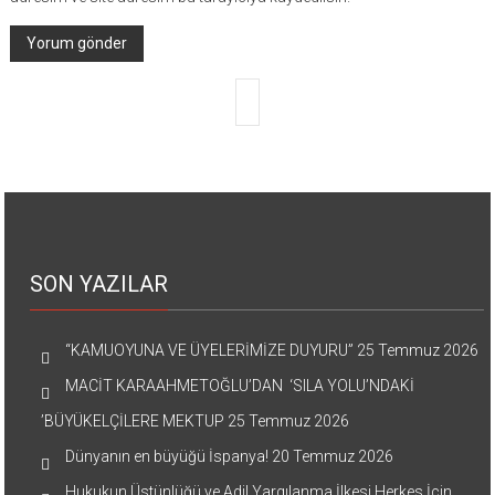
SON YAZILAR
“KAMUOYUNA VE ÜYELERİMİZE DUYURU”
25 Temmuz 2026
MACİT KARAAHMETOĞLU’DAN ‘SILA YOLU’NDAKİ
’BÜYÜKELÇİLERE MEKTUP
25 Temmuz 2026
Dünyanın en büyüğü İspanya!
20 Temmuz 2026
Hukukun Üstünlüğü ve Adil Yargılanma İlkesi Herkes İçin