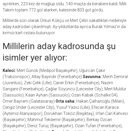
ayrılırken, 223 kez de mağlup oldu. 140 maçta da berabere kaldı. Milli
Takım toplam 772 gol atarken, kalesinde 833 gol gördü.
Millilerde son olarak Orkun Kökçü ve Mert Çetin sakatlıkları nedeniyle
aday kadrodan çıkarılmıştı. Ay-yıldızlılarda ayrıca Burak Yılmaz’ın da
kırmızı kart cezası bulunuyor.
Millilerin aday kadrosunda şu
isimler yer alıyor:
Kaleci:
Mert Günok (Medipol Başakşehir), Uğurcan Çakır
(Trabzonspor), Altay Bayındır (Fenerbahçe)
Savunma:
Merih Demiral
(Juventus), Zeki Çelik (Lille), Caner Erkin (Fenerbahçe), Nazım
Sangare (Fenerbahçe), Çağlar Söyüncü (Leicester City), Mert Müldür
(Sassuolo), Kaan Ayhan (Sassuolo), Ozan Kabak (Schalke 04),
Ömer Bayram (Galatasaray)
Orta saha:
Hakan Çalhanoğlu (Milan),
Cengiz Ünder (Leicester City), Yusuf Yazıcı (Lille), Efecan Karaca
(Aytemiz Alanyaspor), Dorukhan Toköz (Beşiktaş), İrfan Can Kahveci
(Başakşehir), Mahmut Tekdemir (Başakşehir), Berkay Özcan
(Başakşehir), Deniz Türüç (Başakşehir), Ozan Tufan (Fenerbahçe),