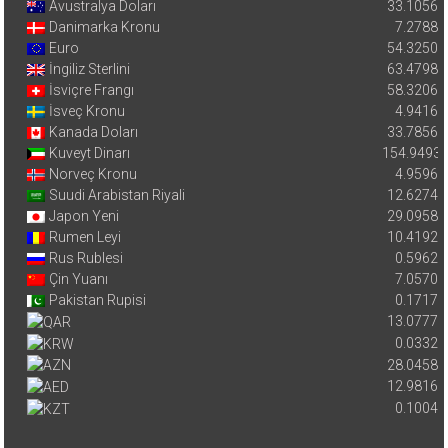
Avustralya Doları
33.1056
Danimarka Kronu
7.2788
Euro
54.3250
İngiliz Sterlini
63.4798
İsviçre Frangı
58.3206
İsveç Kronu
4.9416
Kanada Doları
33.7856
Kuveyt Dinarı
154.9493
Norveç Kronu
4.9596
Suudi Arabistan Riyali
12.6274
Japon Yeni
29.0958
Rumen Leyi
10.4192
Rus Rublesi
0.5962
Çin Yuanı
7.0570
Pakistan Rupisi
0.1717
13.0777
0.0332
28.0458
12.9816
0.1004