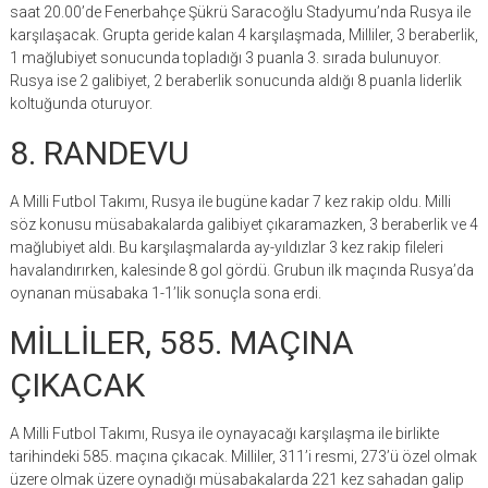
saat 20.00’de Fenerbahçe Şükrü Saracoğlu Stadyumu’nda Rusya ile
karşılaşacak. Grupta geride kalan 4 karşılaşmada, Milliler, 3 beraberlik,
1 mağlubiyet sonucunda topladığı 3 puanla 3. sırada bulunuyor.
Rusya ise 2 galibiyet, 2 beraberlik sonucunda aldığı 8 puanla liderlik
koltuğunda oturuyor.
8. RANDEVU
A Milli Futbol Takımı, Rusya ile bugüne kadar 7 kez rakip oldu. Milli
söz konusu müsabakalarda galibiyet çıkaramazken, 3 beraberlik ve 4
mağlubiyet aldı. Bu karşılaşmalarda ay-yıldızlar 3 kez rakip fileleri
havalandırırken, kalesinde 8 gol gördü. Grubun ilk maçında Rusya’da
oynanan müsabaka 1-1’lik sonuçla sona erdi.
MİLLİLER, 585. MAÇINA
ÇIKACAK
A Milli Futbol Takımı, Rusya ile oynayacağı karşılaşma ile birlikte
tarihindeki 585. maçına çıkacak. Milliler, 311’i resmi, 273’ü özel olmak
üzere olmak üzere oynadığı müsabakalarda 221 kez sahadan galip