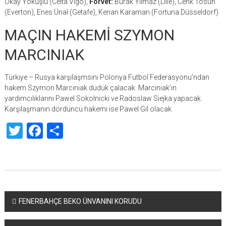
Okay Yokuşlu (Celta Vigo),
Forvet:
Burak Yılmaz (Lille), Cenk Tosun
(Everton), Enes Ünal (Getafe), Kenan Karaman (Fortuna Düsseldorf)
MAÇIN HAKEMİ SZYMON
MARCINIAK
Türkiye – Rusya karşılaşmsını Polonya Futbol Federasyonu’ndan
hakem Szymon Marciniak düdük çalacak. Marciniak’ın
yardımcılıklarını Pawel Sokolnicki ve Radoslaw Siejka yapacak.
Karşılaşmanın dördüncü hakemi ise Pawel Gil olacak.
Twitter
Facebook
Share
Yazı
FENERBAHÇE BEKO ÜNVANINI KORUDU
dolaşımı