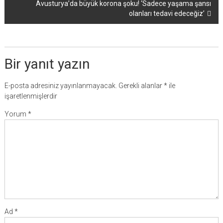
Avusturya’da büyük korona şoku! ‘Sadece yaşama şansı
olanları tedavi edeceğiz’
Bir yanıt yazın
E-posta adresiniz yayınlanmayacak.
Gerekli alanlar
*
ile
işaretlenmişlerdir
Yorum
*
Ad
*