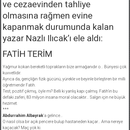
ve cezaevinden tahliye
olmasına rağmen evine
kapanmak durumunda kalan
yazar Nazlı Ilıcak’ı ele aldı:
FATİH TERİM
Yağmur kokan bereketli toprakların bize armağanıdır o… Bünyesi çok
kuvvetlidir.
Ayrıca da, gençliğin fizik gücünü, yürekle ve beyinle birleştiren bir milli
öğretmendir Fatih.
Test, pozitif çıkmış, öyle mi? Belli ki yanlış kapı çalmış. Fatih’in bu
defaki zaferi, 83 milyon insana moral olacaktır… Salgın için ne büyük
hezimet.
***
Abdurrahim Albayrak
’a gelince…
O nasıl olsa bir açık pencere bulup hastaneden kaçar… Ama nereye
kaçacak? Maç yok ki.