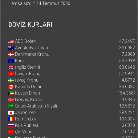
emsalsizdir”
14 Temmuz 2026
DÖVİZ KURLARI
ABD Doları
47.2497
Avustralya Doları
33.0952
Danimarka Kronu
7.2069
Euro
53.7918
İngiliz Sterlini
63.0648
İsviçre Frangı
57.9844
İsveç Kronu
4.8772
Kanada Doları
33.6037
Kuveyt Dinarı
154.3667
Norveç Kronu
4.9346
Suudi Arabistan Riyali
12.5872
Japon Yeni
28.9224
Rumen Leyi
10.3334
Rus Rublesi
0.6078
Çin Yuanı
7.0147