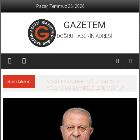
İçeriğe
Pazar, Temmuz 26, 2026
geç
GAZETEM
DOĞRU HABERİN ADRESİ
Son dakika:
MACİT KARAAHMETOĞLU’DAN ‘SILA
YOLU’NDAKİ ’BÜYÜKELÇİLERE MEKTUP