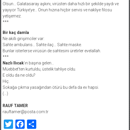
Olsun… Galatasaray aşkını, virüsten daha hızlı bir şekilde yaydı ve
yayıyor Türkiye’ye… Onun hızına hiçbir servis ve nakliye filosu
yetişemez.
***
Bir kaç damla
Ne akıllı girişimciler var:
Sahte ambulans… Sahte ilaç… Sahte maske.
Bunlar isterlerse virüsün de sahtesini üretirler evelallah.
***
Nazlı Ilıcak
’ın başına gelen…
Müebbet’ten kurtuldu, üstelik tahliye oldu.
E oldu da ne oldu?
Hiç.
Sokağa çıkma yasağından ötürü bu defa da ev hapsi.
(…)
RAUF TAMER
rauftamer@posta.com.tr
Twitter
Facebook
Share