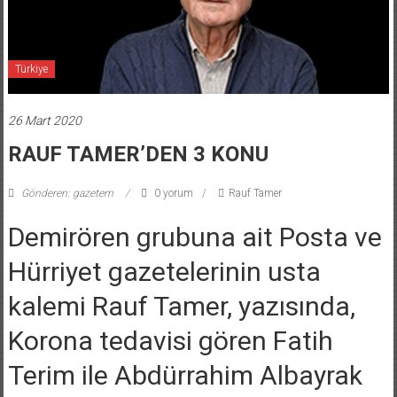
Türkiye
26 Mart 2020
RAUF TAMER’DEN 3 KONU
Gönderen: gazetem
0 yorum
Rauf Tamer
Demirören grubuna ait Posta ve
Hürriyet gazetelerinin usta
kalemi Rauf Tamer, yazısında,
Korona tedavisi gören Fatih
Terim ile Abdürrahim Albayrak