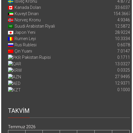
İsveç Kronu
4.8772
Kanada Doları
33.6037
Kuveyt Dinarı
154.3667
Norveç Kronu
4.9346
Suudi Arabistan Riyali
12.5872
Japon Yeni
28.9224
Rumen Leyi
10.3334
Rus Rublesi
0.6078
Çin Yuanı
7.0147
Pakistan Rupisi
0.1711
13.0327
0.0325
27.9495
12.9371
0.1000
TAKVİM
Temmuz 2026