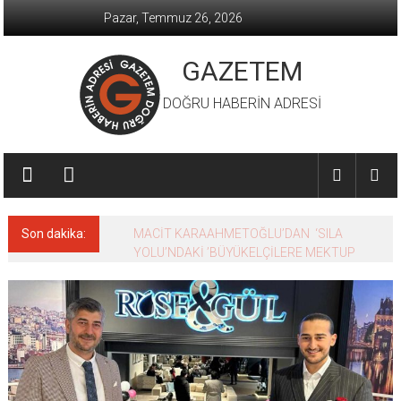
İçeriğe
Pazar, Temmuz 26, 2026
geç
GAZETEM
DOĞRU HABERİN ADRESİ
Son dakika:
MACİT KARAAHMETOĞLU’DAN ‘SILA
YOLU’NDAKİ ’BÜYÜKELÇİLERE MEKTUP