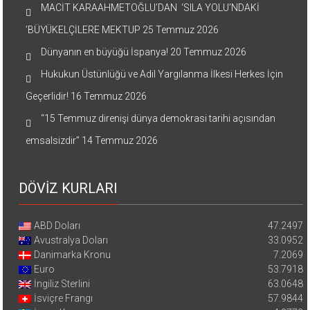
MACİT KARAAHMETOĞLU’DAN ‘SILA YOLU’NDAKİ
’BÜYÜKELÇİLERE MEKTUP
25 Temmuz 2026
Dünyanın en büyüğü İspanya!
20 Temmuz 2026
Hukukun Üstünlüğü ve Adil Yargılanma İlkesi Herkes İçin
Geçerlidir!
16 Temmuz 2026
“15 Temmuz direnişi dünya demokrasi tarihi açısından
emsalsizdir”
14 Temmuz 2026
DÖVİZ KURLARI
ABD Doları
47.2497
Avustralya Doları
33.0952
Danimarka Kronu
7.2069
Euro
53.7918
İngiliz Sterlini
63.0648
İsviçre Frangı
57.9844