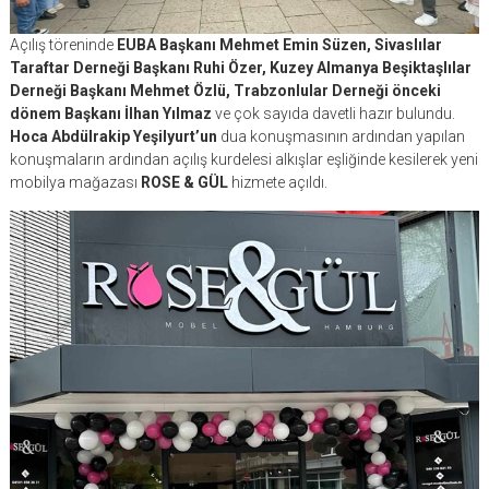
Açılış töreninde
EUBA Başkanı Mehmet Emin Süzen, Sivaslılar
Taraftar Derneği Başkanı Ruhi Özer, Kuzey Almanya Beşiktaşlılar
Derneği Başkanı Mehmet Özlü, Trabzonlular Derneği önceki
dönem Başkanı İlhan Yılmaz
ve çok sayıda davetli hazır bulundu.
Hoca Abdülrakip Yeşilyurt’un
dua konuşmasının ardından yapılan
konuşmaların ardından açılış kurdelesi alkışlar eşliğinde kesilerek yeni
mobilya mağazası
ROSE & GÜL
hizmete açıldı.