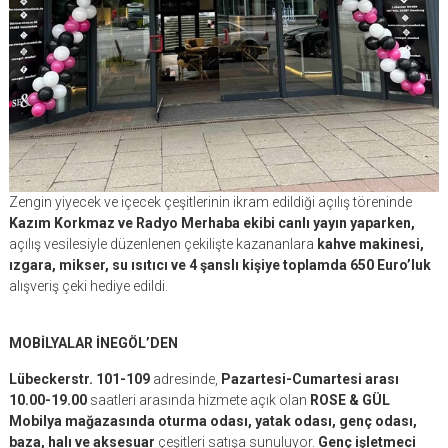
Zengin yiyecek ve içecek çeşitlerinin ikram edildiği açılış töreninde
Kazım Korkmaz ve Radyo Merhaba ekibi canlı yayın yaparken,
açılış vesilesiyle düzenlenen çekilişte kazananlara
kahve makinesi,
ızgara, mikser, su ısıtıcı ve 4 şanslı kişiye toplamda 650 Euro’luk
alışveriş çeki hediye edildi.
MOBİLYALAR İNEGÖL’DEN
Lübeckerstr. 101-109
adresinde,
Pazartesi-Cumartesi arası
10.00-19.00
saatleri arasında hizmete açık olan
ROSE & GÜL
Mobilya mağazasında oturma odası, yatak odası, genç odası,
baza, halı ve aksesuar
çeşitleri satışa sunuluyor.
Genç işletmeci