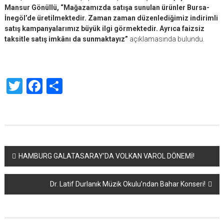
Mansur Gönüllü, “Mağazamızda satışa sunulan ürünler Bursa-
İnegöl’de üretilmektedir. Zaman zaman düzenlediğimiz indirimli
satış kampanyalarımız büyük ilgi görmektedir. Ayrıca faizsiz
taksitle satış imkânı da sunmaktayız”
açıklamasında bulundu.
Twitter
Facebook
Share
Yazı
HAMBURG GALATASARAY’DA VOLKAN VAROL DÖNEMİ!
dolaşımı
Dr. Latif Durlanık Müzik Okulu’ndan Bahar Konseri!