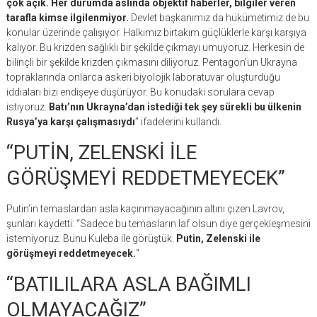
çok açık. Her durumda aslında objektif haberler, bilgiler veren
tarafla kimse ilgilenmiyor.
Devlet başkanımız da hükümetimiz de bu
konular üzerinde çalışıyor. Halkımız birtakım güçlüklerle karşı karşıya
kalıyor. Bu krizden sağlıklı bir şekilde çıkmayı umuyoruz. Herkesin de
bilinçli bir şekilde krizden çıkmasını diliyoruz. Pentagon’un Ukrayna
topraklarında onlarca askeri biyolojik laboratuvar oluşturduğu
iddiaları bizi endişeye düşürüyor. Bu konudaki sorulara cevap
istiyoruz.
Batı’nın Ukrayna’dan istediği tek şey sürekli bu ülkenin
Rusya’ya karşı çalışmasıydı
” ifadelerini kullandı.
“PUTİN, ZELENSKİ İLE
GÖRÜŞMEYİ REDDETMEYECEK”
Putin’in temaslardan asla kaçınmayacağının altını çizen Lavrov,
şunları kaydetti: “Sadece bu temasların laf olsun diye gerçekleşmesini
istemiyoruz. Bunu Kuleba ile görüştük.
Putin, Zelenski ile
görüşmeyi reddetmeyecek.
“
“BATILILARA ASLA BAĞIMLI
OLMAYACAĞIZ”