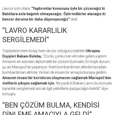
Lavrov son olara,
“Yaptırımlar konusunu öyle bir çözeceğiz ki
Batılılara asla bağımlı olmayacağız. Öyle tedbirler alacağız ki
benzer duruma bir daha düşmeyeceğiz”
dedi.
“LAVRO KARARLILIK
SERGİLEMEDİ”
Toplantının hem kolay hem de zor olduğunu belirten
Ukrayna
Dışişleri Bakanı Kuleba,
“Zordu çünkü ben elimden geleni yaptım.
Amacım en azından diplomatik bir çözüm bulmaktı. En trajik durum
şu an Mariupol’de yaşanıyor. Kent bombardıman altında havadan
bombardıman altında. Ve ben de insani bir amaçla buraya geldim.
Amacım insani bir koridorun oluşmasını sağlamak Mariupol’den
sivillerin çıkışını sağlamak için.
Ne yazık ki Bakan Lavro bu konuda
kararlılık sergilemedi ancak ilgili yetkililerle yazışacağını belirtti” diye
konuştu.
“BEN ÇÖZÜM BULMA, KENDİSİ
DİNLEME AMACIYLA GELDİ”