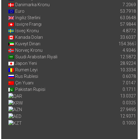
Danimarka Kronu
7.2069
Euro
53.7918
İngiliz Sterlini
63.0648
İsviçre Frangı
57.9844
İsveç Kronu
4.8772
Kanada Doları
33.6037
Kuveyt Dinarı
154.3667
Norveç Kronu
4.9346
Suudi Arabistan Riyali
12.5872
Japon Yeni
28.9224
Rumen Leyi
10.3334
Rus Rublesi
0.6078
Çin Yuanı
7.0147
Pakistan Rupisi
0.1711
13.0327
0.0325
27.9495
12.9371
0.1000