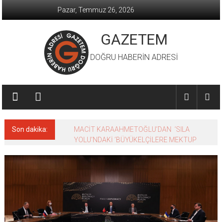
İçeriğe
Pazar, Temmuz 26, 2026
geç
GAZETEM
DOĞRU HABERİN ADRESİ
Son dakika:
MACİT KARAAHMETOĞLU’DAN ‘SILA
YOLU’NDAKİ ’BÜYÜKELÇİLERE MEKTUP