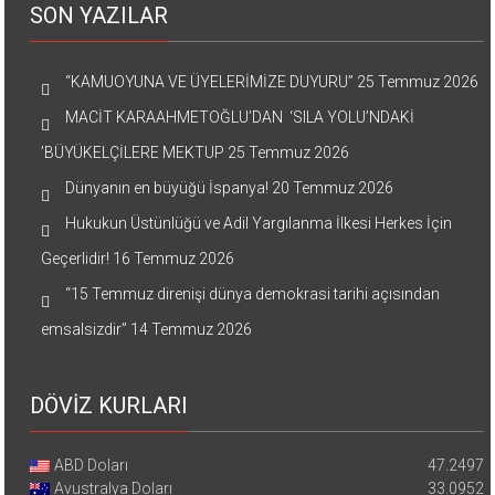
SON YAZILAR
“KAMUOYUNA VE ÜYELERİMİZE DUYURU”
25 Temmuz 2026
MACİT KARAAHMETOĞLU’DAN ‘SILA YOLU’NDAKİ
’BÜYÜKELÇİLERE MEKTUP
25 Temmuz 2026
Dünyanın en büyüğü İspanya!
20 Temmuz 2026
Hukukun Üstünlüğü ve Adil Yargılanma İlkesi Herkes İçin
Geçerlidir!
16 Temmuz 2026
“15 Temmuz direnişi dünya demokrasi tarihi açısından
emsalsizdir”
14 Temmuz 2026
DÖVİZ KURLARI
ABD Doları
47.2497
Avustralya Doları
33.0952