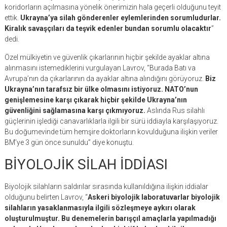
koridorların açılmasına yönelik önerimizin hala geçerli olduğunu teyit
ettik.
Ukrayna’ya silah gönderenler eylemlerinden sorumludurlar.
Kiralık savaşçıları da teşvik edenler bundan sorumlu olacaktır
”
dedi.
Özel mülkiyetin ve güvenlik çıkarlarının hiçbir şekilde ayaklar altına
alınmasını istemediklerini vurgulayan Lavrov, “Burada Batı va
Avrupa’nın da çıkarlarının da ayaklar altına alındığını görüyoruz.
Biz
Ukrayna’nın tarafsız bir ülke olmasını istiyoruz. NATO’nun
genişlemesine karşı çıkarak hiçbir şekilde Ukrayna’nın
güvenliğini sağlamasına karşı çıkmıyoruz.
Aslında Rus silahlı
güçlerinin işlediği canavarlıklarla ilgili bir sürü iddiayla karşılaşıyoruz.
Bu doğumevinde tüm hemşire doktorların kovulduğuna ilişkin veriler
BM’ye 3 gün önce sunuldu” diye konuştu.
BİYOLOJİK SİLAH İDDİASI
Biyolojik silahların saldırılar sırasında kullanıldığına ilişkin iddialar
olduğunu belirten Lavrov, “
Askeri biyolojik laboratuvarlar biyolojik
silahların yasaklanmasıyla ilgili sözleşmeye aykırı olarak
oluşturulmuştur. Bu denemelerin barışçıl amaçlarla yapılmadığı