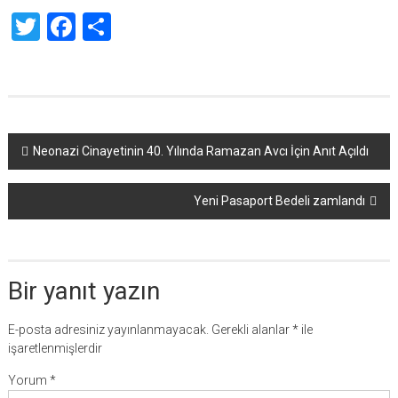
Twitter
Facebook
Share
Yazı
Neonazi Cinayetinin 40. Yılında Ramazan Avcı İçin Anıt Açıldı
dolaşımı
Yeni Pasaport Bedeli zamlandı
Bir yanıt yazın
E-posta adresiniz yayınlanmayacak.
Gerekli alanlar
*
ile
işaretlenmişlerdir
Yorum
*