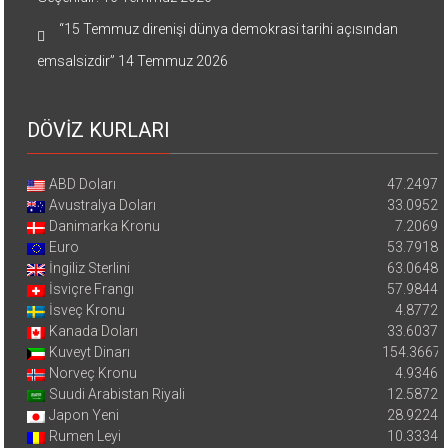
“15 Temmuz direnişi dünya demokrasi tarihi açısından
emsalsizdir”
14 Temmuz 2026
DÖVİZ KURLARI
ABD Doları
47.2497
Avustralya Doları
33.0952
Danimarka Kronu
7.2069
Euro
53.7918
İngiliz Sterlini
63.0648
İsviçre Frangı
57.9844
İsveç Kronu
4.8772
Kanada Doları
33.6037
Kuveyt Dinarı
154.3667
Norveç Kronu
4.9346
Suudi Arabistan Riyali
12.5872
Japon Yeni
28.9224
Rumen Leyi
10.3334