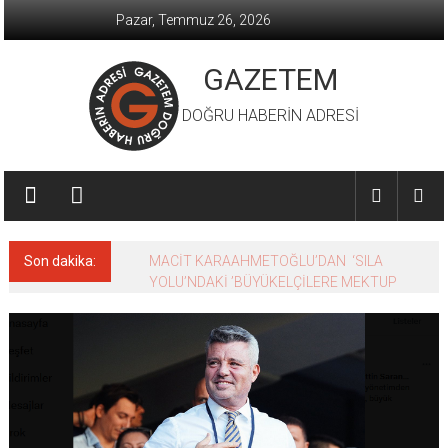
İçeriğe
Pazar, Temmuz 26, 2026
geç
GAZETEM
DOĞRU HABERİN ADRESİ
Son dakika:
MACİT KARAAHMETOĞLU’DAN ‘SILA
YOLU’NDAKİ ’BÜYÜKELÇİLERE MEKTUP