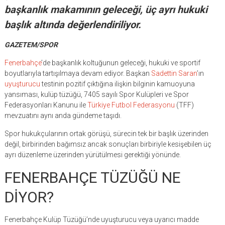
başkanlık makamının geleceği, üç ayrı hukuki
başlık altında değerlendiriliyor.
GAZETEM/SPOR
Fenerbahçe
’de başkanlık koltuğunun geleceği, hukuki ve sportif
boyutlarıyla tartışılmaya devam ediyor. Başkan
Sadettin Saran
’ın
uyuşturucu
testinin pozitif çıktığına ilişkin bilginin kamuoyuna
yansıması, kulüp tüzüğü, 7405 sayılı Spor Kulüpleri ve Spor
Federasyonları Kanunu ile
Türkiye Futbol Federasyonu
(TFF)
mevzuatını aynı anda gündeme taşıdı.
Spor hukukçularının ortak görüşü, sürecin tek bir başlık üzerinden
değil, birbirinden bağımsız ancak sonuçları birbiriyle kesişebilen üç
ayrı düzenleme üzerinden yürütülmesi gerektiği yönünde.
FENERBAHÇE TÜZÜĞÜ NE
DİYOR?
Fenerbahçe Kulüp Tüzüğü’nde uyuşturucu veya uyarıcı madde