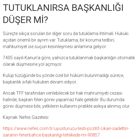
TUTUKLANIRSA BAŞKANLIĞI
DÜŞER Mİ?
Süreçte sıkça sorulan bir diğer soru da tutuklama ihtimali. Hukuki
açıdan önemli bir ayrım var. Tutuklama, bir koruma tedbiri;
mahkumiyet ise suçun kesinleşmesi anlamına geliyor.
7405 sayılı Kanun’a göre, yalnızca tutuklanmak başkanlığın otomatik
olarak düşmesine yol açmıyor.
Kulüp tüzüğünde bu yönde özel bir hüküm bulunmadığı sürece,
başkanlık sıfatı hukuken devam ediyor.
Ancak TFF tarafından verilebilecek bir hak mahrumiyeti cezası
halinde, başkan fiilen görev yapamaz hale gelebilir. Bu durumda
görev düşmese bile, yetkilerin kullanımı pratikte askıya alınmış olur.
Kaynak: Nefes Gazetesi
https://www.nefes.com.tr/uyusturucu-testi-pozitif-cikan-sadettin-
saranin-fenerbahce-baskanligi-tehlikede-mi-90857