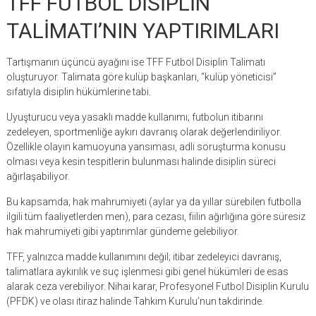
TFF FUTBOL DİSİPLİN
TALİMATI’NIN YAPTIRIMLARI
Tartışmanın üçüncü ayağını ise TFF Futbol Disiplin Talimatı
oluşturuyor. Talimata göre kulüp başkanları, “kulüp yöneticisi”
sıfatıyla disiplin hükümlerine tabi.
Uyuşturucu veya yasaklı madde kullanımı; futbolun itibarını
zedeleyen, sportmenliğe aykırı davranış olarak değerlendiriliyor.
Özellikle olayın kamuoyuna yansıması, adli soruşturma konusu
olması veya kesin tespitlerin bulunması halinde disiplin süreci
ağırlaşabiliyor.
Bu kapsamda; hak mahrumiyeti (aylar ya da yıllar sürebilen futbolla
ilgili tüm faaliyetlerden men), para cezası, fiilin ağırlığına göre süresiz
hak mahrumiyeti gibi yaptırımlar gündeme gelebiliyor.
TFF, yalnızca madde kullanımını değil; itibar zedeleyici davranış,
talimatlara aykırılık ve suç işlenmesi gibi genel hükümleri de esas
alarak ceza verebiliyor. Nihai karar, Profesyonel Futbol Disiplin Kurulu
(PFDK) ve olası itiraz halinde Tahkim Kurulu’nun takdirinde.