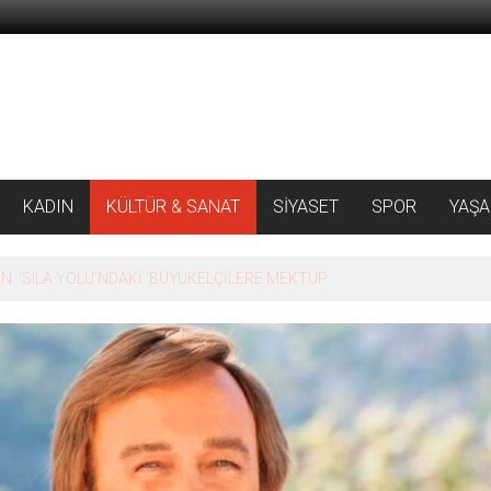
KADIN
KÜLTÜR & SANAT
SİYASET
SPOR
YAŞ
 ‘SILA YOLU’NDAKİ ’BÜYÜKELÇİLERE MEKTUP