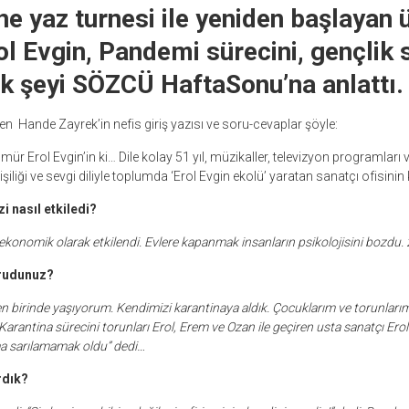
ne yaz turnesi ile yeniden başlayan 
ol Evgin, Pandemi sürecini, gençlik s
k şeyi SÖZCÜ HaftaSonu’na anlattı.
en Hande Zayrek’in nefis giriş yazısı ve soru-cevaplar şöyle:
ür Erol Evgin’in ki… Dile kolay 51 yıl, müzikaller, televizyon programları
kişiliği ve sevgi diliyle toplumda ‘Erol Evgin ekolü’ yaratan sanatçı ofisinin 
i nasıl etkiledi?
konomik olarak etkilendi. Evlere kapanmak insanların psikolojisini bozdu. 
orudunuz?
n birinde yaşıyorum. Kendimizi karantinaya aldık. Çocuklarım ve torunlarım
Karantina sürecini torunları Erol, Erem ve Ozan ile geçiren usta sanatçı Ero
ma sarılamamak oldu” dedi…
rdık?