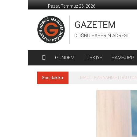
İçeriğe
Pazar, Temmuz 26, 2026
geç
GAZETEM
DOĞRU HABERİN ADRESİ
GÜNDEM
TÜRKİYE
HAMBURG
Son dakika:
MACİT KARAAHMETOĞLU’DAN