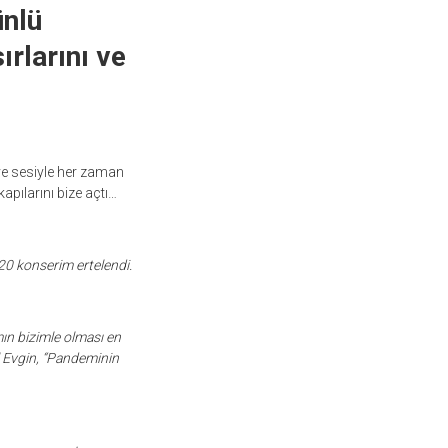
ünlü
ırlarını ve
 ve sesiyle her zaman
kapılarını bize açtı…
20 konserim ertelendi.
ın bizimle olması en
l Evgin, “Pandeminin