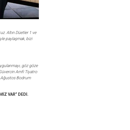
z. Altın Düetler 1 ve
iyle paylaşmak, bizi
 duygulanmayı, göz göze
Güvercin Amfi Tiyatro
2 Ağustos Bodrum
İZ VAR” DEDİ.