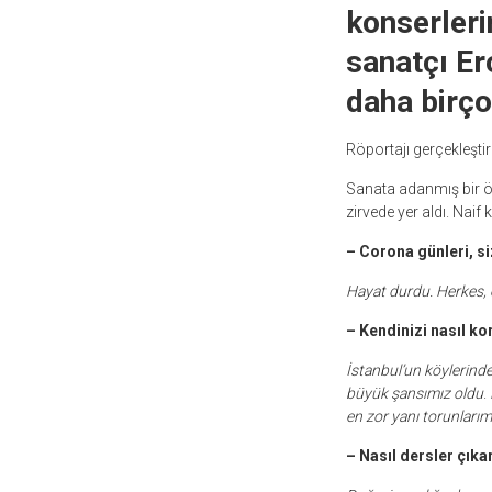
konserleri
sanatçı Er
daha birço
Röportajı gerçekleştir
Sanata adanmış bir öm
zirvede yer aldı. Naif 
– Corona günleri, siz
Hayat durdu. Herkes, e
– Kendinizi nasıl k
İstanbul’un köylerinde
büyük şansımız oldu
.
en zor yanı torunları
– Nasıl dersler çıka