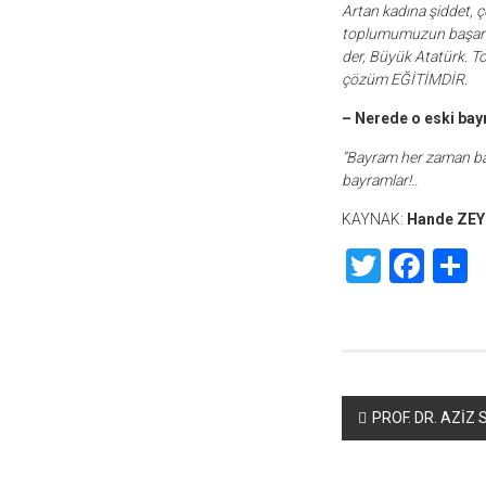
Artan kadına şiddet, 
toplumumuzun başarısı
der, Büyük Atatürk. To
çözüm EĞİTİMDİR.
– Nerede o eski bay
“Bayram her zaman ba
bayramlar!..
KAYNAK:
Hande ZEY
Twitte
Fac
S
Yazı
PROF. DR. AZİZ
dolaşımı