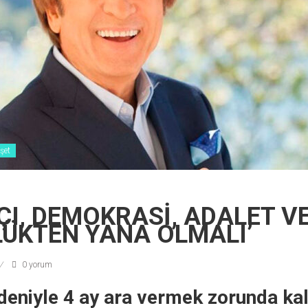
şet
ÇI, DEMOKRASİ, ADALET V
ÜKTEN YANA OLMALI’
0 yorum
eniyle 4 ay ara vermek zorunda kal