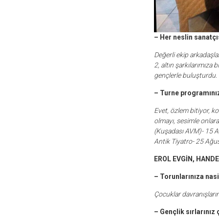
– Her neslin sanatçıs
Değerli ekip arkadaşla
2, altın şarkılarımıza 
gençlerle buluşturdu. 
– Turne programınız
Evet, özlem bitiyor, ko
olmayı, sesimle onlar
(Kuşadası AVM)- 15 A
Antik Tiyatro- 25 Ağu
EROL EVGİN, HANDE
– Torunlarınıza nas
Çocuklar davranışların
– Gençlik sırlarınız