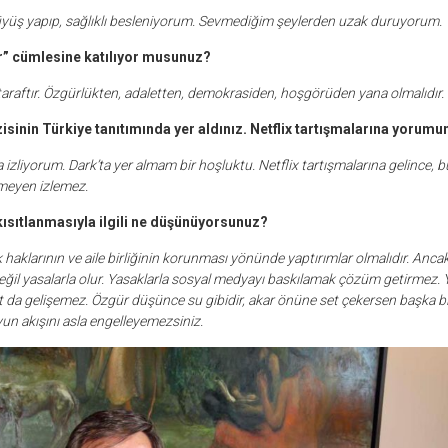
yüş yapıp, sağlıklı besleniyorum. Sevmediğim şeylerden uzak duruyorum.
ir” cümlesine katılıyor musunuz?
taraftır. Özgürlükten, adaletten, demokrasiden, hoşgörüden yana olmalıdır.
isinin Türkiye tanıtımında yer aldınız. Netflix tartışmalarına yorumu
a izliyorum. Dark’ta yer almam bir hoşluktu. Netflix tartışmalarına gelince,
bu
nmeyen izlemez.
ısıtlanmasıyla ilgili ne düşünüyorsunuz?
haklarının ve aile birliğinin korunması yönünde yaptırımlar olmalıdır. Ancak, 
eğil yasalarla olur. Yasaklarla sosyal medyayı baskılamak çözüm getirmez. 
 da gelişemez. Özgür düşünce su gibidir, akar önüne set çekersen başka bir
yun akışını asla engelleyemezsiniz.