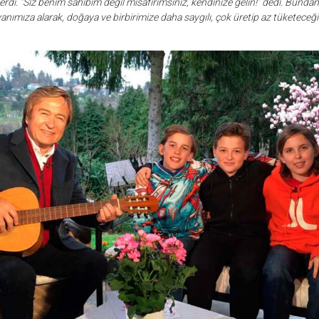
erdi. “Siz benim sahibim değil misafirimsiniz, kendinize gelin!” dedi. Bunda
yanımıza alarak, doğaya ve birbirimize daha saygılı, çok üretip az tüketeceğim