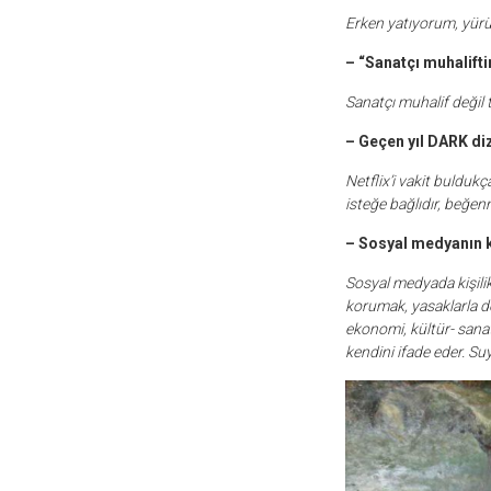
Erken yatıyorum, yürü
– “Sanatçı muhalift
Sanatçı muhalif değil 
– Geçen yıl DARK diz
Netflix’i vakit buldukç
isteğe bağlıdır, beğe
– Sosyal medyanın k
Sosyal medyada kişilik 
korumak, yasaklarla d
ekonomi, kültür- sanat
kendini ifade eder. Su