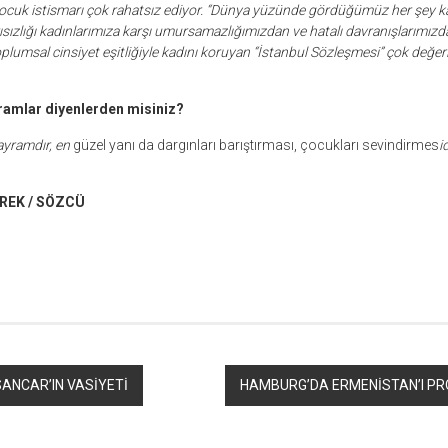
çocuk istismarı çok rahatsız ediyor. “Dünya yüzünde gördüğümüz her şey kad
zlığı kadınlarımıza karşı umursamazlığımızdan ve hatalı davranışlarımız
plumsal cinsiyet eşitliğiyle kadını koruyan “İstanbul Sözleşmesi” çok değerl
ramlar diyenlerden misiniz?
yramdır, en
güzel yanı da dargınları barıştırması, çocukları sevindirmes
i
REK / SÖZCÜ
r
ebook
hare
 SANCAR’IN VASİYETİ
HAMBURG’DA ERMENİSTAN’I PR