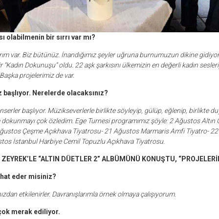
ı olabilmenin bir sırrı var mı?
rım var. Biz bütünüz. İnandığımız şeyler uğruna burnumuzun dikine gidiyoru
bir “Kadın Dokunuşu” oldu. 22 aşk şarkısını ülkemizin en değerli kadın sesler
Başka projelerimiz de var.
 başlıyor. Nerelerde olacaksınız?
nserler başlıyor. Müzikseverlerle birlikte söyleyip, gülüp, eğlenip, birlikte
a dokunmayı çok özledim. Ege Turnesi programımız şöyle: 2 Ağustos Altın 
ğustos Çeşme Açıkhava Tiyatrosu- 21 Ağustos Marmaris Amfi Tiyatro- 2
stos İstanbul Harbiye Cemil Topuzlu Açıkhava Tiyatrosu.
 ZEYREK’LE “ALTIN DÜETLER 2” ALBÜMÜNÜ KONUŞTU, “PROJELERİM
ihat eder misiniz?
ızdan etkilenirler. Davranışlarımla örnek olmaya çalışıyorum.
 çok merak ediliyor.