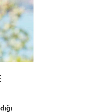
E
dığı