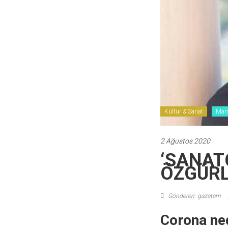
Kültür & Sanat
Man
2 Ağustos 2020
‘SANAT
ÖZGÜRL
Gönderen: gazetem
Corona ned