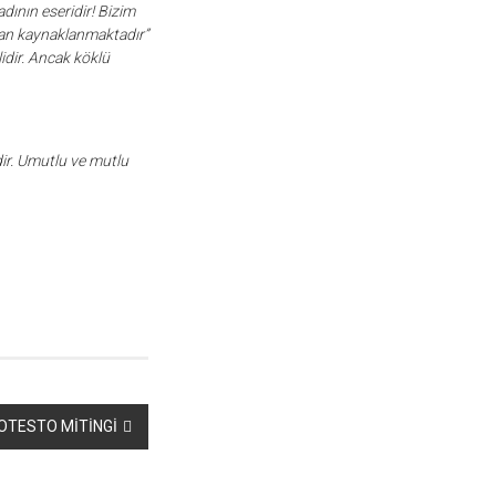
ının eseridir! Bizim
dan kaynaklanmaktadır”
idir. Ancak köklü
dir. Umutlu ve mutlu
OTESTO MİTİNGİ