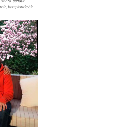
n sonra, sanatın
iz, barış içinde bir