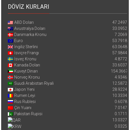
DÖVİZ KURLARI
ABD Doları
47.2497
Avustralya Doları
33.0952
Danimarka Kronu
7.2069
Euro
53.7918
İngiliz Sterlini
63.0648
İsviçre Frangı
57.9844
İsveç Kronu
4.8772
Kanada Doları
33.6037
Kuveyt Dinarı
154.3667
Norveç Kronu
4.9346
Suudi Arabistan Riyali
12.5872
Japon Yeni
28.9224
Rumen Leyi
10.3334
Rus Rublesi
0.6078
Çin Yuanı
7.0147
Pakistan Rupisi
0.1711
13.0327
0.0325