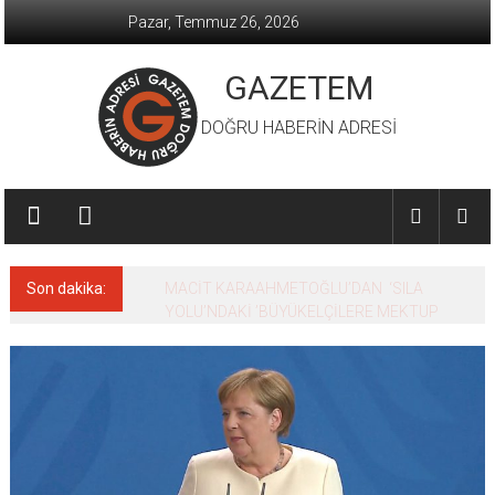
İçeriğe
Pazar, Temmuz 26, 2026
geç
GAZETEM
DOĞRU HABERİN ADRESİ
Son dakika:
MACİT KARAAHMETOĞLU’DAN ‘SILA
YOLU’NDAKİ ’BÜYÜKELÇİLERE MEKTUP