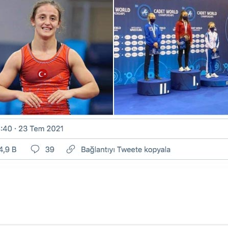
r
ebook
hare