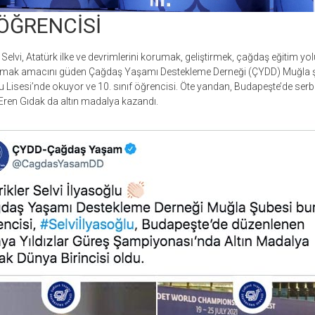
 ÖĞRENCİSİ
elvi, Atatürk ilke ve devrimlerini korumak, geliştirmek, çağdaş eğitim yo
mak amacını güden Çağdaş Yaşamı Destekleme Derneği (ÇYDD) Muğla ş
Lisesi’nde okuyor ve 10. sınıf öğrencisi. Öte yandan, Budapeşte’de serb
Eren Gıdak da altın madalya kazandı.