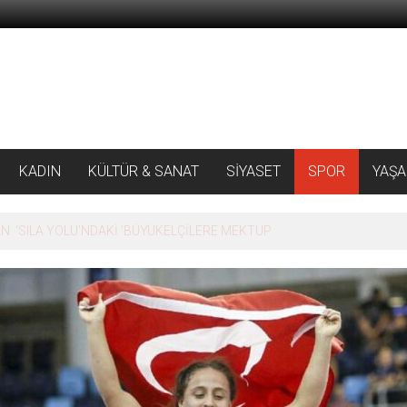
KADIN
KÜLTÜR & SANAT
SİYASET
SPOR
YAŞ
 ‘SILA YOLU’NDAKİ ’BÜYÜKELÇİLERE MEKTUP