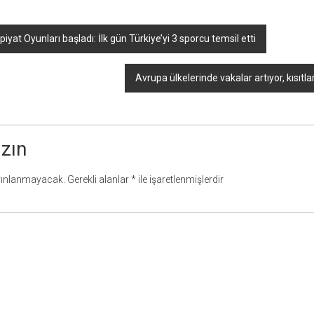
yat Oyunları başladı: İlk gün Türkiye’yi 3 sporcu temsil etti
Avrupa ülkelerinde vakalar artıyor, kısıtla
azın
yınlanmayacak.
Gerekli alanlar
*
ile işaretlenmişlerdir