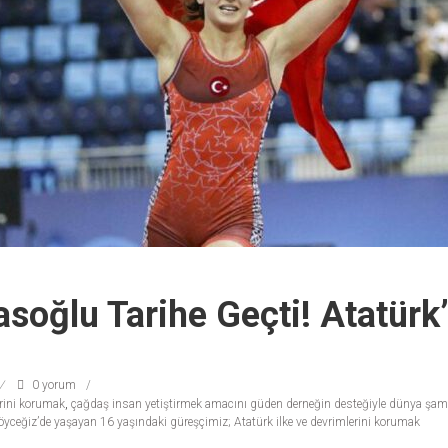
yasoğlu Tarihe Geçti! Atatürk
0 yorum
erini korumak
,
çağdaş insan yetiştirmek amacını güden derneğin desteğiyle dünya şam
öyceğiz’de yaşayan 16 yaşındaki güreşçimiz; Atatürk ilke ve devrimlerini korumak