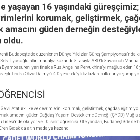
e yaşayan 16 yaşındaki güreşçimiz;
vrimlerini korumak, geliştirmek, ça
k amacını güden derneğin desteğiyl
 oldu.
ti Budapeşte’de düzenlenen Dünya Yıldızlar Güreş Şampiyonası’nda kız
n Selvi İlyasoğlu altın madalya kazandı. Sırasıyla ABD’li Savannah Marin
n Byambasuren, yarı finalde Rus Angelina Pervukhina’yı mağlup eden 16 
veçli Tindra Olivia Dalmyr’i 4-0 yenerek ‘yıldız kızlarda ilk dünya şampiy
.
 ÖĞRENCİSİ
elvi, Atatürk ilke ve devrimlerini korumak, geliştirmek, çağdaş eğitim yo
mak amacını güden Çağdaş Yaşamı Destekleme Derneği (ÇYDD) Muğla ş
Lisesi’nde okuyor ve 10. sınıf öğrencisi. Öte yandan, Budapeşte’de serb
Eren Gıdak da altın madalya kazandı.