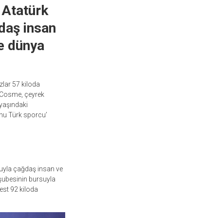
 Atatürk
ğdaş insan
e dünya
lar 57 kiloda
a Cosme, çeyrek
yaşındaki
onu Türk sporcu’
luyla çağdaş insan ve
ubesinin bursuyla
est 92 kiloda