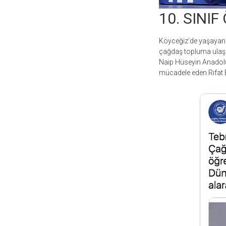
10. SINIF
Köyceğiz’de yaşayan S
çağdaş topluma ulaş
Naip Hüseyin Anadolu 
mücadele eden Rıfat 