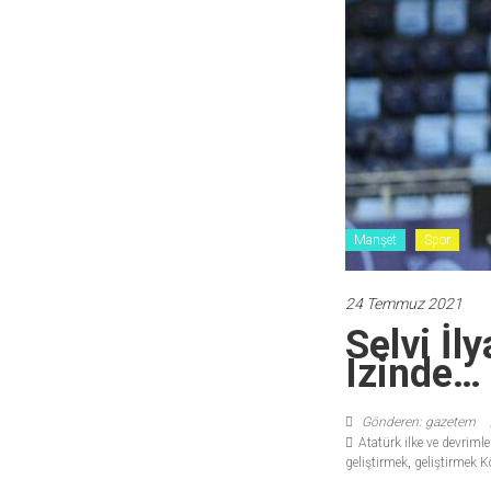
Manşet
Spor
24 Temmuz 2021
Selvi İl
Izinde…
Gönderen: gazetem
Atatürk ilke ve devriml
geliştirmek
,
geliştirmek K