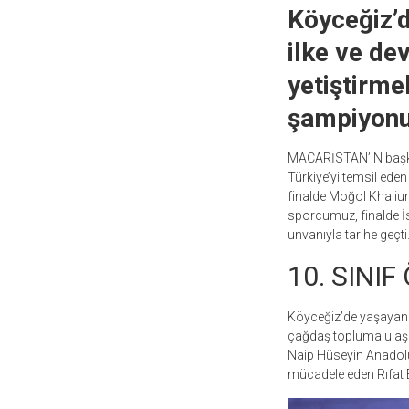
Köyceğiz’d
ilke ve de
yetiştirme
şampiyonu
MACARİSTAN’IN başken
Türkiye’yi temsil ede
finalde Moğol Khaliu
sporcumuz, finalde İs
unvanıyla tarihe geçti
10. SINIF
Köyceğiz’de yaşayan S
çağdaş topluma ulaş
Naip Hüseyin Anadolu 
mücadele eden Rıfat 