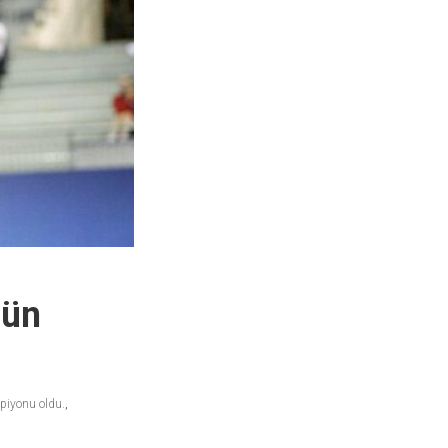
’ün
piyonu oldu.
,