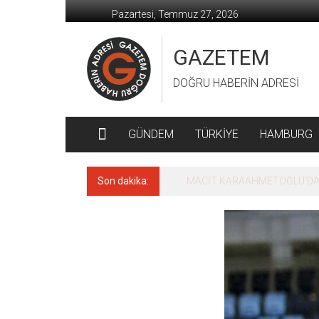
İçeriğe
Pazartesi, Temmuz 27, 2026
geç
GAZETEM
DOĞRU HABERİN ADRESİ
GÜNDEM
TÜRKİYE
HAMBURG
Son dakika:
MACİT KARAAHMETOĞLU’DAN