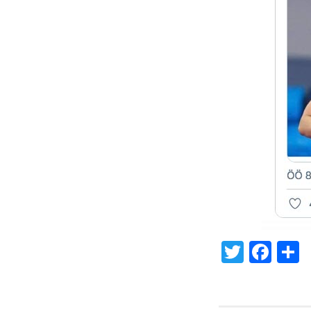
Twitte
Fac
S