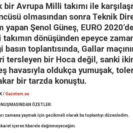
ek bir Avrupa Milli takımı ile karşıl
ncüsü olmasından sonra Teknik Dire
m yapan Şenol Güneş, EURO 2020’de 
li takımın dönüşünden epeyce zama
i basın toplantısında, Gallar maçını
i tersleyen bir Hoca değil, sanki ikin
ş havasıyla oldukça yumuşak, toler
ar bir tarzda konuştu.
K /
Gazetem.eu
ONUŞMASINDAN ÖZETLER:
ları zamana yaymak için gecikmeli olarak bu toplantıyı düzenledim.
 hakaret içeren hberele değinmeyeceğim.