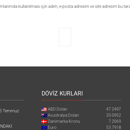
larımda kullanılması için adım, e-posta adresim ve site adresim bu tara
DÖVİZ KURLARI
ABD Doları
47.2497
5 Temmuz
Avustralya Doları
33.0952
Danimarka Kronu
7.2069
’NDAKİ
Euro
53.7918