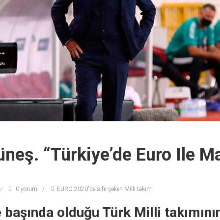
neş. “Türkiye’de Euro Ile M
0 yorum
EURO 2020'de sıfır çeken Milli takım
e başında olduğu Türk Milli takımını