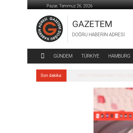
İçeriğe
Pazar, Temmuz 26, 2026
geç
GAZETEM
DOĞRU HABERİN ADRESİ
GÜNDEM
TÜRKİYE
HAMBURG
Son dakika:
MACİT KARAAHMETOĞLU’DAN