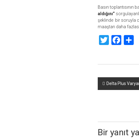
Basın toplantısının b
aldığını”
sorgulayanla
şeklinde bir soruyla 
maaştan daha fazlasın
Twitte
Fac
S
Yazı
Delta Plus Varyan
dolaşımı
Bir yanıt y