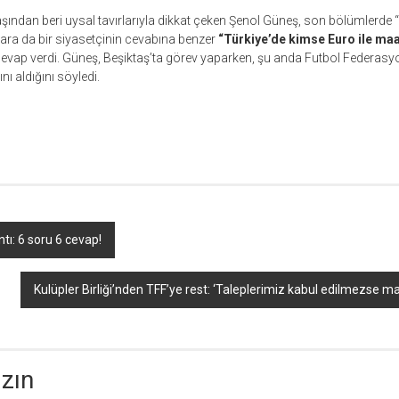
aşından beri uysal tavırlarıyla dikkat çeken Şenol Güneş, son bölümlerde “
ra da bir siyasetçinin cevabına benzer
“Türkiye’de kimse Euro ile maa
cevap verdi. Güneş, Beşiktaş’ta görev yaparken, şu anda Futbol Federasy
ı aldığını söyledi.
r
ebook
hare
tı: 6 soru 6 cevap!
Kulüpler Birliği’nden TFF’ye rest: ‘Taleplerimiz kabul edilmezse 
azın