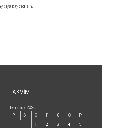
yıcıya kaydedilsin.
TAKVİM
Temmuz 2026
P
S
Ç
P
C
C
P
1
2
3
4
5