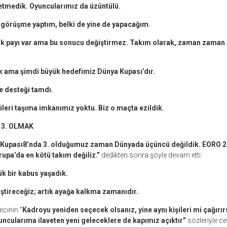
etmedik. Oyuncularımız da üzüntülü.
 görüşme yaptım, belki de yine de yapacağım.
lılık payı var ama bu sonucu değiştirmez. Takım olarak, zaman zaman
ık ama şimdi büyük hedefimiz Dünya Kupası’dır.
e desteği tamdı.
ileri taşıma imkanımız yoktu. Biz o maçta ezildik.
 3. OLMAK
Kupası8’nda 3. olduğumuz zaman Dünyada üçüncü değildik. EORO 2
pa’da en kötü takım değiliz.”
dedikten sonra şöyle devam etti:
k bir kabus yaşadık.
iştireceğiz; artık ayağa kalkma zamanıdır.
ecinin “
Kadroyu yeniden seçecek olsanız, yine aynı kişileri mi çağırır
uncularıma ilaveten yeni geleceklere de kapımız açıktır”
sözleriyle ce