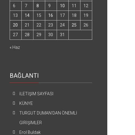
6
7
8
9
10
11
12
13
14
15
16
17
18
19
20
21
22
23
24
25
26
27
28
29
30
31
« Haz
BAĞLANTI
İLETİŞİM SAYFASI
KÜNYE
TURGUT DUMAN’DAN ÖNEMLİ
GİRİŞİMLER
Erol Buldak