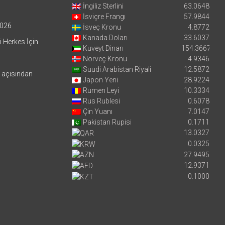
İngiliz Sterlini
63.0648
İsviçre Frangı
57.9844
026
İsveç Kronu
4.8772
Kanada Doları
33.6037
i Herkes İçin
Kuveyt Dinarı
154.3667
Norveç Kronu
4.9346
Suudi Arabistan Riyali
12.5872
i açısından
Japon Yeni
28.9224
Rumen Leyi
10.3334
Rus Rublesi
0.6078
Çin Yuanı
7.0147
Pakistan Rupisi
0.1711
13.0327
0.0325
27.9495
12.9371
0.1000