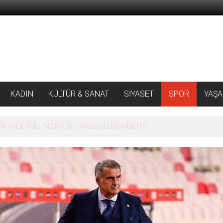
KADIN
KÜLTÜR & SANAT
SİYASET
SPOR
YAŞ
 ‘SILA YOLU’NDAKİ ’BÜYÜKELÇİLERE MEKTUP