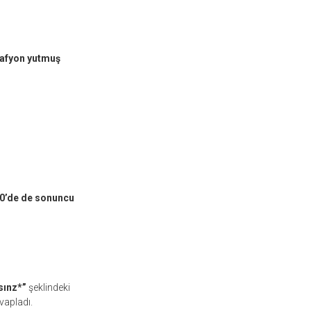
 afyon yutmuş
0’de de sonuncu
sınz*”
şeklindeki
vapladı.