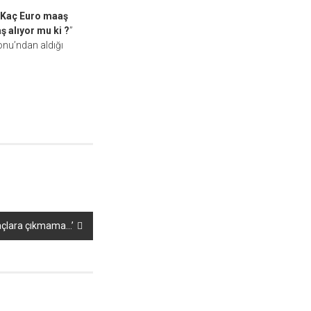
Kaç Euro maaş
ş alıyor mu ki ?
”
onu’ndan aldığı
maçlara çıkmama…’