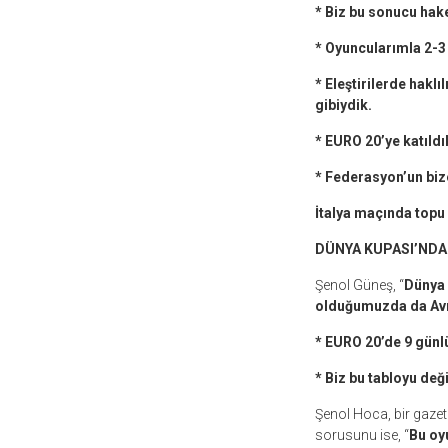
* Biz bu sonucu hak
* Oyuncularımla 2-3
* Eleştirilerde hak
gibiydik.
* EURO 20’ye katıld
* Federasyon’un biz
İtalya maçında topu 
DÜNYA KUPASI’NDA
Şenol Güneş, “
Dünya 
olduğumuzda da Avru
* EURO 20’de 9 günlü
* Biz bu tabloyu değ
Şenol Hoca, bir gazet
sorusunu ise, “
Bu oy