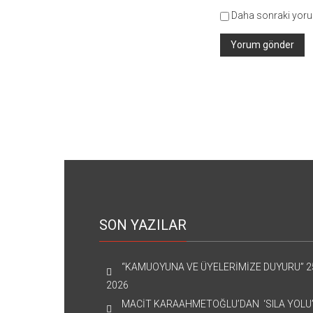
Daha sonraki yorum
SON YAZILAR
“KAMUOYUNA VE ÜYELERİMİZE DUYURU”
2
2026
MACİT KARAAHMETOĞLU’DAN ‘SILA YOLU