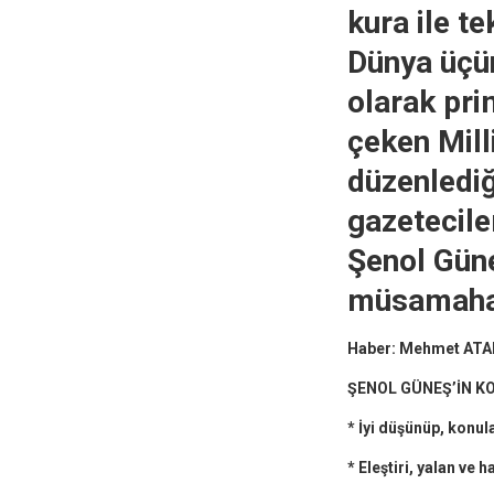
kura ile t
Dünya üçü
olarak pri
çeken Mil
düzenlediğ
gazeteciler
Şenol Güne
müsamahak
Haber: Mehmet ATA
ŞENOL GÜNEŞ’İN K
* İyi düşünüp, konu
* Eleştiri, yalan ve