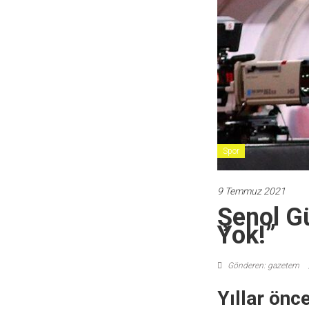
Spor
9 Temmuz 2021
Şenol Gü
Yok!”
Gönderen: gazetem
Yıllar önc