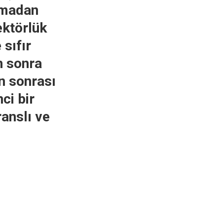
aşmadan
ktörlük
sıfır
n sonra
n sonrası
ci bir
anslı ve