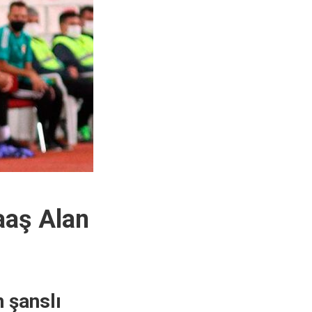
aaş Alan
n şanslı