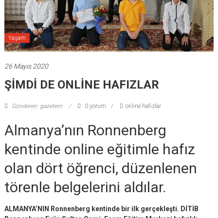
Yaşam
26 Mayıs 2020
ŞİMDİ DE ONLİNE HAFIZLAR
Gönderen: gazetem
0 yorum
online hafızlar
Almanya’nın Ronnenberg
kentinde online eğitimle hafız
olan dört öğrenci, düzenlenen
törenle belgelerini aldılar.
ALMANYA’NIN Ronnenberg kentinde bir ilk gerçekleşti. DİTİB