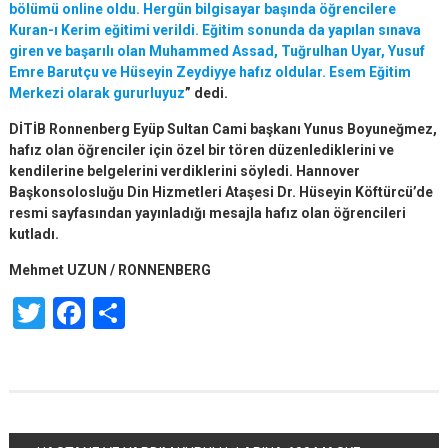
bölümü online oldu. Hergün bilgisayar başında öğrencilere
Kuran-ı Kerim eğitimi verildi. Eğitim sonunda da yapılan sınava
giren ve başarılı olan Muhammed Assad, Tuğrulhan Uyar, Yusuf
Emre Barutçu ve Hüseyin Zeydiyye hafız oldular. Esem Eğitim
Merkezi olarak gururluyuz
” dedi.
DİTİB Ronnenberg Eyüp Sultan Cami başkanı Yunus Boyuneğmez,
hafız olan öğrenciler için özel bir tören düzenlediklerini ve
kendilerine belgelerini verdiklerini söyledi. Hannover
Başkonsolosluğu Din Hizmetleri Ataşesi Dr. Hüseyin Köftürcü’de
resmi sayfasından yayınladığı mesajla hafız olan öğrencileri
kutladı.
Mehmet UZUN / RONNENBERG
Twitter
Facebook
Share