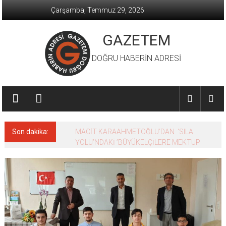
İçeriğe
Çarşamba, Temmuz 29, 2026
geç
GAZETEM
DOĞRU HABERİN ADRESİ
Son dakika:
MACİT KARAAHMETOĞLU’DAN ‘SILA
YOLU’NDAKİ ’BÜYÜKELÇİLERE MEKTUP