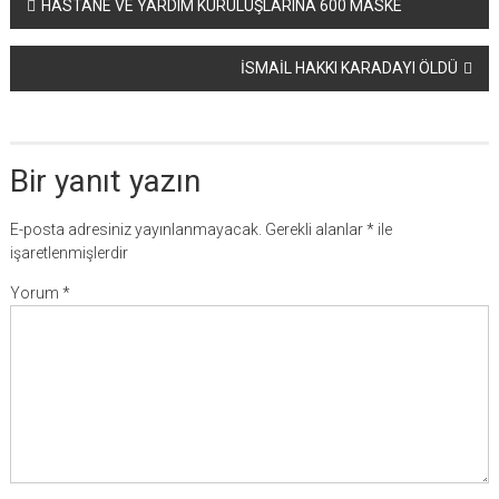
Yazı
HASTANE VE YARDIM KURULUŞLARINA 600 MASKE
dolaşımı
İSMAİL HAKKI KARADAYI ÖLDÜ
Bir yanıt yazın
E-posta adresiniz yayınlanmayacak.
Gerekli alanlar
*
ile
işaretlenmişlerdir
Yorum
*