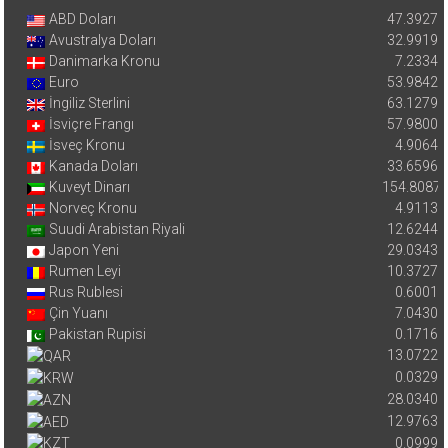
ABD Doları
47.3927
Avustralya Doları
32.9919
Danimarka Kronu
7.2334
Euro
53.9842
İngiliz Sterlini
63.1279
İsviçre Frangı
57.9800
İsveç Kronu
4.9064
Kanada Doları
33.6596
Kuveyt Dinarı
154.8087
Norveç Kronu
4.9113
Suudi Arabistan Riyali
12.6244
Japon Yeni
29.0343
Rumen Leyi
10.3727
Rus Rublesi
0.6001
Çin Yuanı
7.0430
Pakistan Rupisi
0.1716
13.0722
0.0329
28.0340
12.9763
0.0999