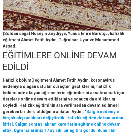
(Soldan sağa) Hüseyin Zeydiyye, Yunus Emre Barutçu, hafızlık
eğitmeni Ahmet Fatih Aydın, Tuğrulhan Uyar ve Muhammed
Assad.
EĞİTİMLERE ONLİNE DEVAM
EDİLDİ
Hafızlık bölümü eğitmeni Ahmet Fatih Aydın, koronavirüs
nedeniyle olağan üstü bir süreçten geçtiklerini, hafızlık
bölümünde okuyan öğrencilerin eğitimlerini aksatmamak için
derslere online devam ettiklerini ve sonucu da aldıklarını
söyledi. Hafızlık eğitiminin ara verilmeden devam edilmesi
gereken bir ders olduğunu anlatan Aydın, “
Salgın nedeniyle
birçok alışkanlıkları değiştirdik. Hafızlık eğitimi de bunlardan
birisi. Salgın sonrası alınan kararlarla eğitime online devam
ettik. Öğrencilerimiz 17 ay sıkı bir eğitim gördü. Bunun bir