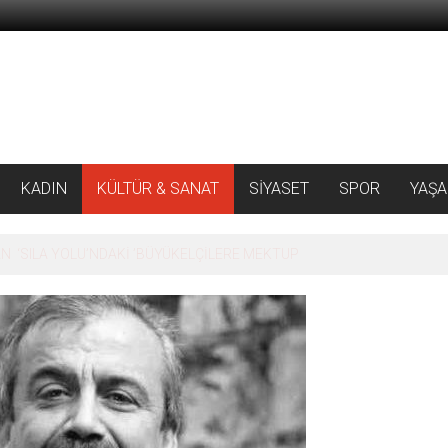
KADIN
KÜLTÜR & SANAT
SİYASET
SPOR
YAŞ
 ‘SILA YOLU’NDAKİ ’BÜYÜKELÇİLERE MEKTUP