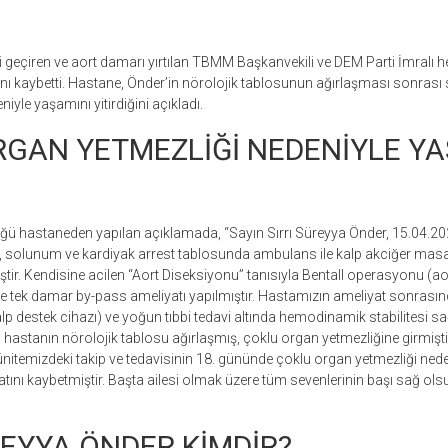
 geçiren ve aort damarı yırtılan TBMM Başkanvekili ve DEM Parti İmralı hey
ı kaybetti. Hastane, Önder’in nörolojik tablosunun ağırlaşması sonrası 
iyle yaşamını yitirdiğini açıkladı.
GAN YETMEZLİĞİ NEDENİYLE YA
ğü hastaneden yapılan açıklamada, “Sayın Sırrı Süreyya Önder, 15.04.202
, solunum ve kardiyak arrest tablosunda ambulans ile kalp akciğer masaj
ştir. Kendisine acilen “Aort Diseksiyonu” tanısıyla Bentall operasyonu (a
ve tek damar by-pass ameliyatı yapılmıştır. Hastamızın ameliyat sonras
 destek cihazı) ve yoğun tıbbi tedavi altında hemodinamik stabilitesi sa
n hastanın nörolojik tablosu ağırlaşmış, çoklu organ yetmezliğine girmişti
itemizdeki takip ve tedavisinin 18. gününde çoklu organ yetmezliği neden
tını kaybetmiştir. Başta ailesi olmak üzere tüm sevenlerinin başı sağ olsu
REYYA ÖNDER KİMDİR?