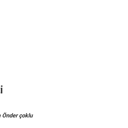
i
ya Önder çoklu