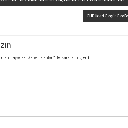
kes Zeichen für soziale Gerechtigkeit, Frieden und Völkerverständigung!
CHP lideri Özgür Özel’e
azın
yınlanmayacak.
Gerekli alanlar
*
ile işaretlenmişlerdir