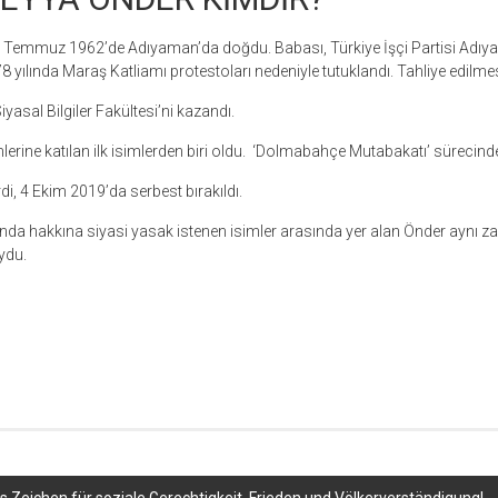
 7 Temmuz 1962’de Adıyaman’da doğdu. Babası, Türkiye İşçi Partisi Adı
8 yılında Maraş Katliamı protestoları nedeniyle tutuklandı. Tahliye edilme
yasal Bilgiler Fakültesi’ni kazandı.
lerine katılan ilk isimlerden biri oldu. ‘Dolmabahçe Mutabakatı’ sürecinde
i, 4 Ekim 2019’da serbest bırakıldı.
a hakkına siyasi yasak istenen isimler arasında yer alan Önder aynı z
ydu.
r
ebook
hare