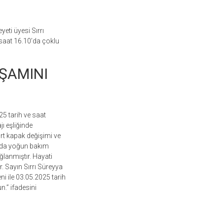
eti üyesi Sırrı
saat 16.10’da çoklu
ŞAMINI
5 tarih ve saat
ı eşliğinde
ort kapak değişimi ve
ında yoğun bakım
ğlanmıştır. Hayati
r. Sayın Sırrı Süreyya
i ile 03.05.2025 tarih
n.” ifadesini