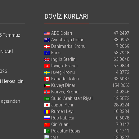
DÖVİZ KURLARI
ABD Doları
47.2497
5 Temmuz
Avustralya Doları
33.0952
Danimarka Kronu
7.2069
’NDAKİ
Euro
53.7918
İngiliz Sterlini
63.0648
İsviçre Frangı
57.9844
026
İsveç Kronu
4.8772
Kanada Doları
33.6037
i Herkes İçin
Kuveyt Dinarı
154.3667
Norveç Kronu
4.9346
Suudi Arabistan Riyali
12.5872
i açısından
Japon Yeni
28.9224
Rumen Leyi
10.3334
Rus Rublesi
0.6078
Çin Yuanı
7.0147
Pakistan Rupisi
0.1711
13.0327