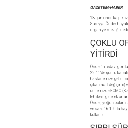
GAZETEM/HABER
18 gün önce kalp krizi
Süreyya Önder hayatın
organ yetmezliği neden
ÇOKLU OR
YİTİRDİ
Önder’in tedavi gördü
22:41’de şuuru kapalı
hastanemize getirilmi
çıkan aort değişimi) 
ünitemizde ECMO (Kalp
tehlikesi giderek arta
Önder, yoğun bakım ün
ve saat 16:10 ‘da haya
kullanıldı.
SIRRI SÜ