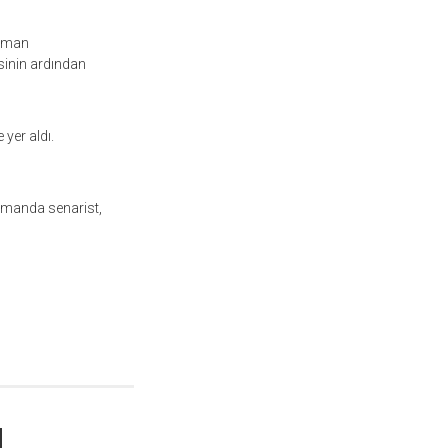
yaman
sinin ardından
 yer aldı.
amanda senarist,