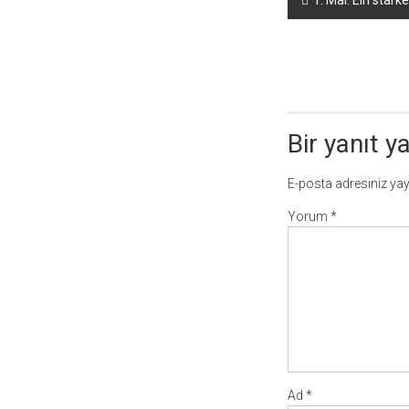
1. Mai: Ein star
dolaşımı
Bir yanıt y
E-posta adresiniz ya
Yorum
*
Ad
*