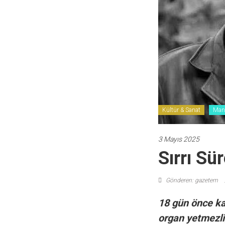
Kültür & Sanat
Man
3 Mayıs 2025
Sırrı Sü
Gönderen: gazetem
18 gün önce kal
organ yetmezliğ