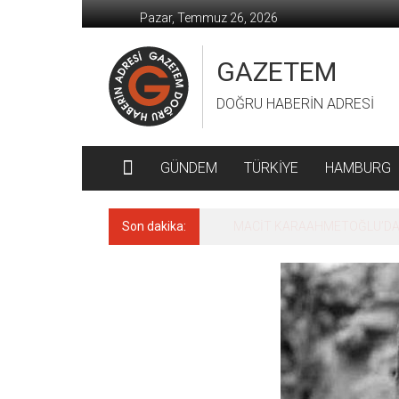
İçeriğe
Pazar, Temmuz 26, 2026
geç
GAZETEM
DOĞRU HABERİN ADRESİ
GÜNDEM
TÜRKİYE
HAMBURG
Son dakika:
MACİT KARAAHMETOĞLU’DAN