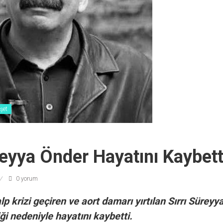
şet
reyya Önder Hayatını Kaybett
0 yorum
p krizi geçiren ve aort damarı yırtılan Sırrı Sürey
i nedeniyle hayatını kaybetti.