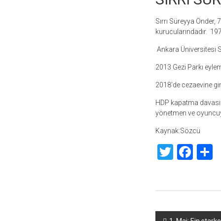
Sırrı Süreyya Önder,
kurucularındadır. 197
Ankara Üniversitesi Si
2013 Gezi Parkı eylem
2018’de cezaevine gird
HDP kapatma davasınd
yönetmen ve oyuncu
Kaynak:Sözcü
Twitte
Fac
S
Yazı