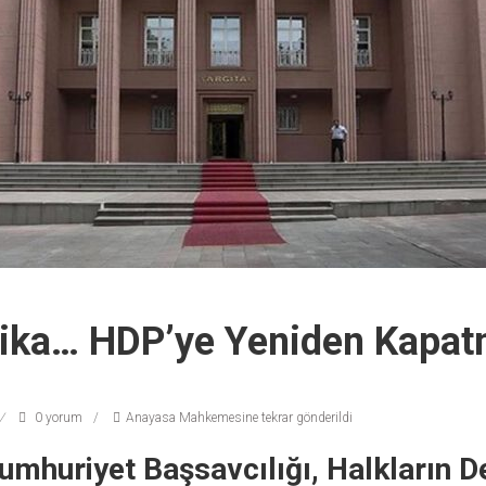
ika… HDP’ye Yeniden Kapa
0 yorum
Anayasa Mahkemesine tekrar gönderildi
umhuriyet Başsavcılığı, Halkların 