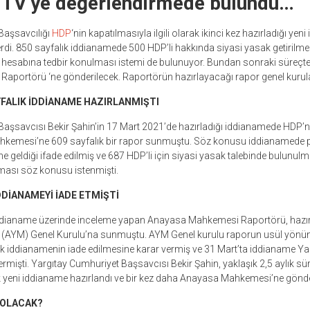
 TV’ye değerlendirmede bulundu…
Başsavcılığı
HDP
‘nin kapatılmasıyla ilgili olarak ikinci kez hazırladığı y
. 850 sayfalık iddianamede 500 HDP’li hakkında siyasi yasak getirilmesi 
a hesabına tedbir konulması istemi de bulunuyor. Bundan sonraki süreçt
portörü ‘ne gönderilecek. Raportörün hazırlayacağı rapor genel kurul
YFALIK İDDİANAME HAZIRLANMIŞTI
aşsavcısı Bekir Şahin’in 17 Mart 2021’de hazırladığı iddianamede HDP’ni
kemesi’ne 609 sayfalık bir rapor sunmuştu. Söz konusu iddianamede pa
 geldiği ifade edilmiş ve 687 HDP’li için siyasi yasak talebinde bulunulm
ması söz konusu istenmişti.
DİANAMEYİ İADE ETMİŞTİ
ddianame üzerinde inceleme yapan Anayasa Mahkemesi Raportörü, hazır
AYM) Genel Kurulu’na sunmuştu. AYM Genel kurulu raporun usül yönünd
iddianamenin iade edilmesine karar vermiş ve 31 Mart’ta iddianame Ya
rmişti. Yargıtay Cumhuriyet Başsavcısı Bekir Şahin, yaklaşık 2,5 aylık sür
rek yeni iddianame hazırlandı ve bir kez daha Anayasa Mahkemesi’ne gönder
 OLACAK?