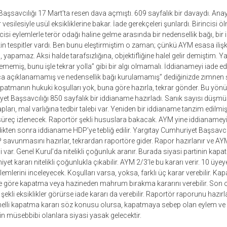
aşsavcılığı 17 Mart’ta resen dava açmıştı. 609 sayfalık bir davaydı. An
esilesiyle usül eksikliklerine bakar. İade gerekçeleri şunlardı. Birincisi öl
cisi eylemlerle terör odağı haline gelme arasında bir nedensellik bağı, bir il
n tespitler vardı. Ben bunu eleştirmiştim o zaman; çünkü AYM esasa ilişki
apamaz. Aksi halde tarafsızlığına, objektifliğine halel gelir demiştim. Ya
memiş, bunu işle tekrar yolla” gibi bir algı olmamalı. İddianameyi iade e
lıca açıklanamamış ve nedensellik bağı kurulamamış” dediğinizde zımnen
manın hukuki koşulları yok, buna göre hazırla, tekrar gönder. Bu yönüyl
et Başsavcılığı 850 sayfalık bir iddianame hazırladı. Sanık sayısı düşmüş
rı, mal varlığına tedbir talebi var. Yeniden bir iddianame tanzim edilm
reç izlenecek. Raportör şekli hususlara bakacak. AYM yine iddianameyi i
kten sonra iddianame HDP’ye tebliğ edilir. Yargıtay Cumhuriyet Başsavcıl
 savunmasını hazırlar, tekrardan raportöre gider. Rapor hazırlanır ve A
i var. Genel Kurul’da nitelikli çoğunluk aranır. Burada siyasi partinin kapa
 kararı nitelikli çoğunlukla çıkabilir. AYM 2/3’le bu kararı verir. 10 üyey
lerini inceleyecek. Koşulları varsa, yoksa, farklı üç karar verebilir. Kap
ere göre kapatma veya hazineden mahrum bırakma kararını verebilir. Son
M şekli eksiklikler görürse iade kararı da verebilir. Raportör raporunu hazır
temelli kapatma kararı söz konusu olursa, kapatmaya sebep olan eylem ve fiil
n müsebbibi olanlara siyasi yasak gelecektir.