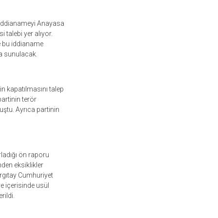
eni iddianameyi Anayasa
talebi yer alıyor.
e bu iddianame
a sunulacak.
n kapatılmasını talep
rtinin terör
uştu. Ayrıca partinin
ladığı ön raporu
en eksiklikler
rgıtay Cumhuriyet
e içerisinde usül
ildi.