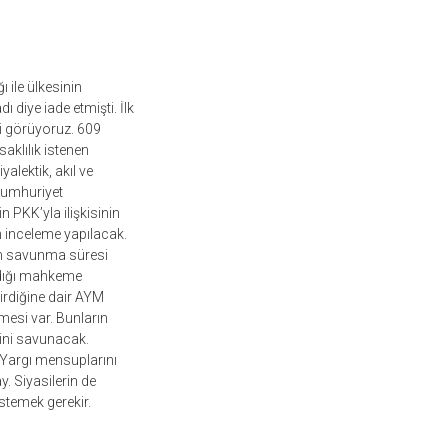
 ile ülkesinin
 diye iade etmişti. İlk
yi görüyoruz. 609
saklılık istenen
alektik, akıl ve
y Cumhuriyet
 PKK’yla ilişkisinin
ön inceleme yapılacak.
in savunma süresi
ndığı mahkeme
irdiğine dair AYM
lmesi var. Bunların
rini savunacak.
. Yargı mensuplarını
. Siyasilerin de
istemek gerekir.