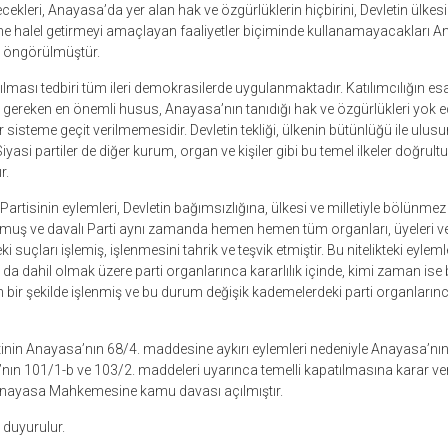
kleri, Anayasa’da yer alan hak ve özgürlüklerin hiçbirini, Devletin ülkesi 
 halel getirmeyi amaçlayan faaliyetler biçiminde kullanamayacakları An
 öngörülmüştür.
tılması tedbiri tüm ileri demokrasilerde uygulanmaktadır. Katılımcılığın esa
gereken en önemli husus, Anayasa’nın tanıdığı hak ve özgürlükleri yok
 sisteme geçit verilmemesidir. Devletin tekliği, ülkenin bütünlüğü ile ulus
Siyasi partiler de diğer kurum, organ ve kişiler gibi bu temel ilkeler doğrul
r.
artisinin eylemleri, Devletin bağımsızlığına, ülkesi ve milletiyle bölünme
nmuş ve davalı Parti aynı zamanda hemen hemen tüm organları, üyeleri ve t
eki suçları işlemiş, işlenmesini tahrik ve teşvik etmiştir. Bu nitelikteki eyl
da dahil olmak üzere parti organlarınca kararlılık içinde, kimi zaman ise bu n
n bir şekilde işlenmiş ve bu durum değişik kademelerdeki parti organların
artinin Anayasa’nın 68/4. maddesine aykırı eylemleri nedeniyle Anayasa’nın
ı’nın 101/1-b ve 103/2. maddeleri uyarınca temelli kapatılmasına karar ve
Anayasa Mahkemesine kamu davası açılmıştır.
duyurulur.