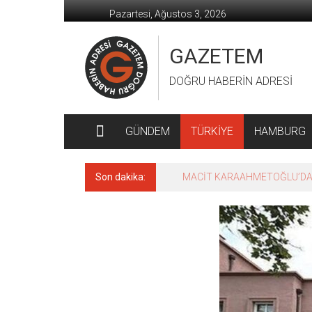
İçeriğe
Pazartesi, Ağustos 3, 2026
geç
GAZETEM
DOĞRU HABERİN ADRESİ
GÜNDEM
TÜRKİYE
HAMBURG
Son dakika:
MACİT KARAAHMETOĞLU’DAN