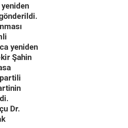
e yeniden
önderildi.
anması
li
nca yeniden
kir Şahin
asa
artili
rtinin
di.
çu Dr.
ak