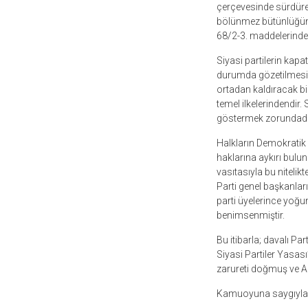
çerçevesinde sürdürece
bölünmez bütünlüğüne
68/2-3. maddelerinde
Siyasi partilerin kapa
durumda gözetilmesi 
ortadan kaldıracak bir
temel ilkelerindendir. 
göstermek zorundadı
Halkların Demokratik P
haklarına aykırı bulu
vasıtasıyla bu nitelikt
Parti genel başkanları 
parti üyelerince yoğu
benimsenmiştir.
Bu itibarla; davalı P
Siyasi Partiler Yasas
zarureti doğmuş ve 
Kamuoyuna saygıyla 