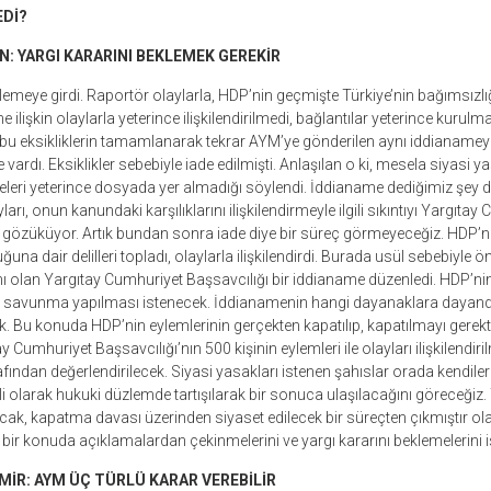
Dİ?
N: YARGI KARARINI BEKLEMEK GEREKİR
lemeye girdi. Raportör olaylarla, HDP’nin geçmişte Türkiye’nin bağımsızlığı
lişkin olaylarla yeterince ilişkilendirilmedi, bağlantılar yeterince kurulmadı
n bu eksikliklerin tamamlanarak tekrar AYM’ye gönderilen aynı iddianame
vardı. Eksiklikler sebebiyle iade edilmişti. Anlaşılan o ki, mesela siyasi ya
lgeleri yeterince dosyada yer almadığı söylendi. İddianame dediğimiz şey diy
layları, onun kanundaki karşılıklarını ilişkilendirmeyle ilgili sıkıntıyı Yargıta
 gözüküyor. Artık bundan sonra iade diye bir süreç görmeyeceğiz. HDP’nin
una dair delilleri topladı, olaylarla ilişkilendirdi. Burada usül sebebiyle 
 olan Yargıtay Cumhuriyet Başsavcılığı bir iddianame düzenledi. HDP’n
nda savunma yapılması istenecek. İddianamenin hangi dayanaklara daya
. Bu konuda HDP’nin eylemlerinin gerçekten kapatılıp, kapatılmayı gerekt
 Cumhuriyet Başsavcılığı’nın 500 kişinin eylemleri ile olayları ilişkilendiri
afından değerlendirilecek. Siyasi yasakları istenen şahıslar orada kendile
ili olarak hukuki düzlemde tartışılarak bir sonuca ulaşılacağını göreceğiz
cak, kapatma davası üzerinden siyaset edilecek bir süreçten çıkmıştır olay
ş bir konuda açıklamalardan çekinmelerini ve yargı kararını beklemelerini 
MİR: AYM ÜÇ TÜRLÜ KARAR VEREBİLİR