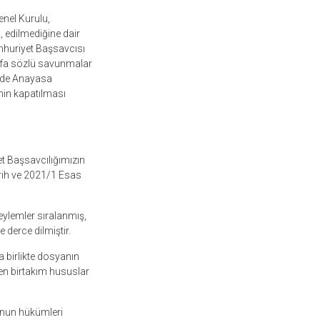
nel Kurulu,
, edilmediğine dair
mhuriyet Başsavcısı
defa sözlü savunmalar
inde Anayasa
nin kapatılması
t Başsavcılığımızın
rih ve 2021/1 Esas
eylemler sıralanmış,
 derce dilmiştir.
 birlikte dosyanın
en birtakım hususlar
anun hükümleri