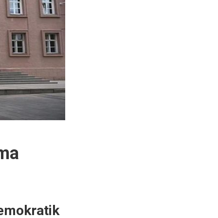
tma
Demokratik