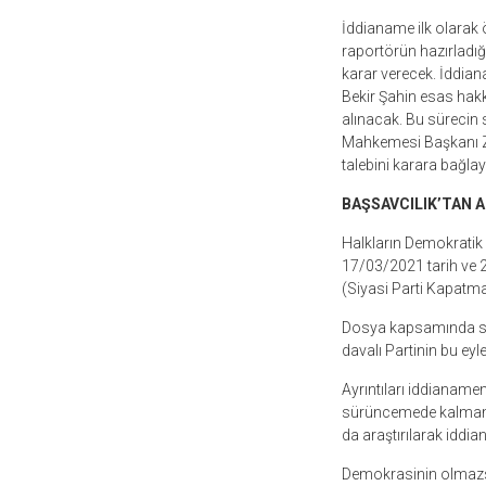
İddianame ilk olarak
raportörün hazırladığ
karar verecek. İddia
Bekir Şahin esas hakk
alınacak. Bu sürecin
Mahkemesi Başkanı Zü
talebini karara bağla
BAŞSAVCILIK’TAN 
Halkların Demokratik 
17/03/2021 tarih ve 
(Siyasi Parti Kapatma)
Dosya kapsamında sunu
davalı Partinin bu ey
Ayrıntıları iddianame
sürüncemede kalmaması
da araştırılarak iddia
Demokrasinin olmazsa