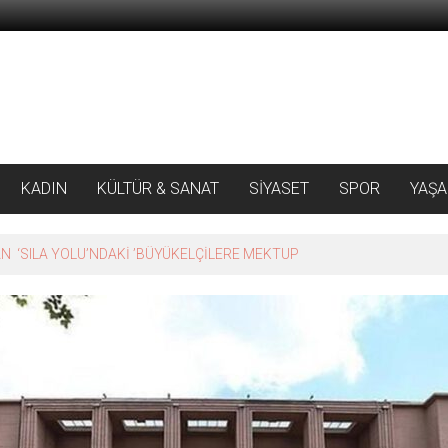
KADIN
KÜLTÜR & SANAT
SİYASET
SPOR
YAŞ
 ‘SILA YOLU’NDAKİ ’BÜYÜKELÇİLERE MEKTUP