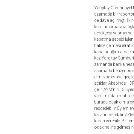
Yargıtay Cumhuriyet B
aşamada bir raportör v
de dava açılmıştı. İkin
kurulamamasına ilişki
gerekçesi yapmamalı, y
kapatma sebebi işlene
haline gelmesi etraf
kapatacağım ama kapat
kez Yargıtay Cumhuriy
zamanda banka hesapla
aşamada benzer bir sü
etmezse esasa geçildi
açıklar. Akabinde HDP
gelir. AYM’nin 15 üyes
yardımından mahrumiyet
burada odak olma eylem
reddedebilir. Eyleml
kararını verebilir. AY
kararı verebilir. Bir 
odak haline gelmesini