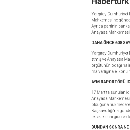
Habertürk
Yargıtay Cumhuriyet 
Mahkemesi’ne gönderdi
Ayrıca partinin bank
Anayasa Mahkemesi Ra
DAHA ÖNCE 608 SA
Yargıtay Cumhuriyet B
etmiş ve Anayasa Mah
örgütünün odağı haline
malvarlığına el konul
AYM RAPORTÖRÜ İD
17 Mart’ta sunulan i
Anayasa Mahkemesi (
olduğuna hükmederek 
Başsavcılığı’na gönde
eksikliklerini gidere
BUNDAN SONRA NE