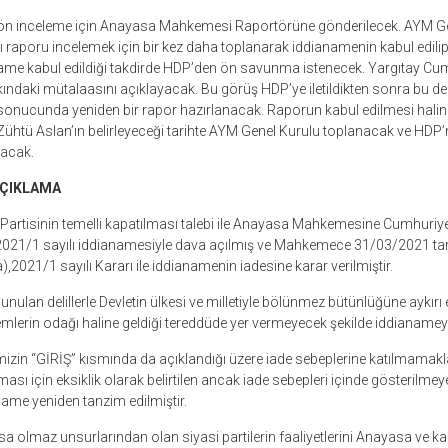
 ön inceleme için Anayasa Mahkemesi Raportörüne gönderilecek. AYM Ge
ı raporu incelemek için bir kez daha toplanarak iddianamenin kabul edilip
name kabul edildiği takdirde HDP’den ön savunma istenecek. Yargıtay Cu
ındaki mütalaasını açıklayacak. Bu görüş HDP’ye iletildikten sonra bu 
 sonucunda yeniden bir rapor hazırlanacak. Raporun kabul edilmesi hal
htü Aslan’ın belirleyeceği tarihte AYM Genel Kurulu toplanacak ve HDP’
yacak.
AÇIKLAMA
Partisinin temelli kapatılması talebi ile Anayasa Mahkemesine Cumhuriye
2021/1 sayılı iddianamesiyle dava açılmış ve Mahkemece 31/03/2021 ta
,2021/1 sayılı Kararı ile iddianamenin iadesine karar verilmiştir.
lan delillerle Devletin ülkesi ve milletiyle bölünmez bütünlüğüne aykırı 
lemlerin odağı haline geldiği tereddüde yer vermeyecek şekilde iddianameye
mizin “GİRİŞ” kısmında da açıklandığı üzere iade sebeplerine katılmamakla
 için eksiklik olarak belirtilen ancak iade sebepleri içinde gösterilmey
name yeniden tanzim edilmiştir.
 olmaz unsurlarından olan siyasi partilerin faaliyetlerini Anayasa ve k