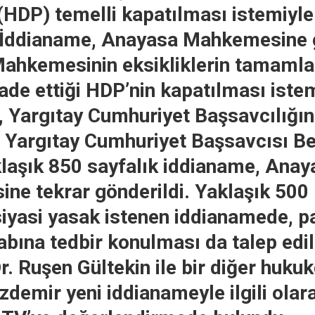
 (HDP) temelli kapatılması istemiyl
. İddianame, Anayasa Mahkemesine g
ahkemesinin eksikliklerin tamaml
iade ettiği HDP’nin kapatılması istem
 Yargıtay Cumhuriyet Başsavcılığı
. Yargıtay Cumhuriyet Başsavcısı Be
klaşık 850 sayfalık iddianame, Anay
e tekrar gönderildi. Yaklaşık 500 p
iyasi yasak istenen iddianamede, pa
bına tedbir konulması da talep edil
. Ruşen Gültekin ile bir diğer hukuk
demir yeni iddianameyle ilgili olar