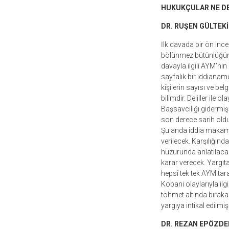
HUKUKÇULAR NE DE
DR. RUŞEN GÜLTEKİ
İlk davada bir ön ince
bölünmez bütünlüğüne i
davayla ilgili AYM’ni
sayfalık bir iddianame 
kişilerin sayısı ve be
bilimdir. Deliller ile o
Başsavcılığı gidermiş
son derece sarih olduğ
Şu anda iddia makamı
verilecek. Karşılığı
huzurunda anlatılacak
karar verecek. Yargıtay
hepsi tek tek AYM tar
Kobani olaylarıyla ilg
töhmet altında bıraka
yargıya intikal edilmi
DR. REZAN EPÖZDE