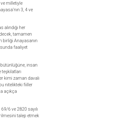
ve milletiyle
ayasa’nın 3, 4 ve
s alındığı her
 edecek, tamamen
un birliği Anayasanın
tusunda faaliyet
z bütünlüğüne, insan
eşkilatları
emler kimi zaman davalı
itelikteki fiiller
ca açıkça
 69/6 ve 2820 sayılı
rilmesini talep etmek