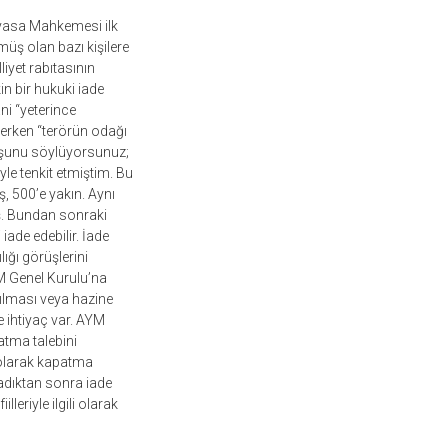
ayasa Mahkemesi ilk
müş olan bazı kişilere
liyet rabıtasının
n bir hukuki iade
ni “yeterince
derken “terörün odağı
 şunu söylüyorsunuz;
e tenkit etmiştim. Bu
, 500’e yakın. Aynı
iş. Bundan sonraki
ade edebilir. İade
ığı görüşlerini
YM Genel Kurulu’na
tılması veya hazine
e ihtiyaç var. AYM
atma talebini
 olarak kapatma
ladıktan sonra iade
leriyle ilgili olarak