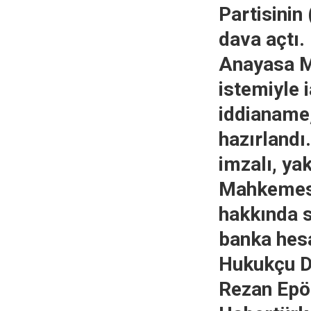
Partisinin
dava açtı
Anayasa M
istemiyle 
iddianame,
hazırlandı
imzalı, ya
Mahkemesin
hakkında s
banka hesa
Hukukçu Dr
Rezan Epöz