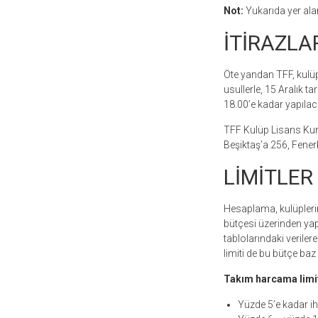
Not:
Yukarıda yer alan
İTİRAZLA
Öte yandan TFF, kulüple
usullerle, 15 Aralık t
18.00’e kadar yapılaca
TFF Kulüp Lisans Kuru
Beşiktaş’a 256, Fener
LİMİTLER
Hesaplama, kulüplerin
bütçesi üzerinden ya
tablolarındaki veril
limiti de bu bütçe baz
Takım harcama limit
Yüzde 5’e kadar iht