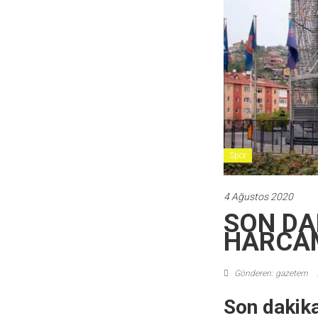
Spor
4 Ağustos 2020
SON DAK
HARCAM
Gönderen: gazetem
Son dakika