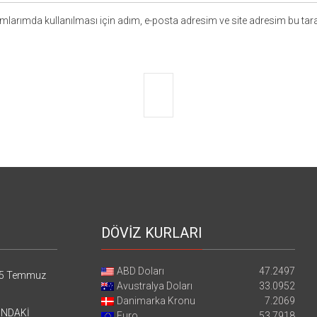
larımda kullanılması için adım, e-posta adresim ve site adresim bu tara
DÖVİZ KURLARI
ABD Doları
47.2497
5 Temmuz
Avustralya Doları
33.0952
Danimarka Kronu
7.2069
’NDAKİ
Euro
53.7918