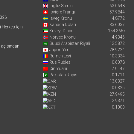
İngiliz Sterlini
63.0648
İsviçre Frangı
57.9844
026
İsveç Kronu
4.8772
Kanada Doları
33.6037
i Herkes İçin
Kuveyt Dinarı
154.3667
Norveç Kronu
4.9346
Suudi Arabistan Riyali
12.5872
i açısından
Japon Yeni
28.9224
Rumen Leyi
10.3334
Rus Rublesi
0.6078
Çin Yuanı
7.0147
Pakistan Rupisi
0.1711
13.0327
0.0325
27.9495
12.9371
0.1000