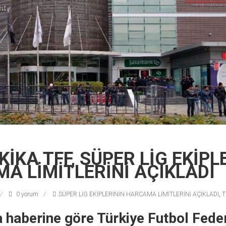
İKA TFF, SÜPER LİG EKİPL
A LİMİTLERİNİ AÇIKLADI
0 yorum
SÜPER LİG EKİPLERİNİN HARCAMA LİMİTLERİNİ AÇIKLADI
,
T
 haberine göre Türkiye Futbol Fed