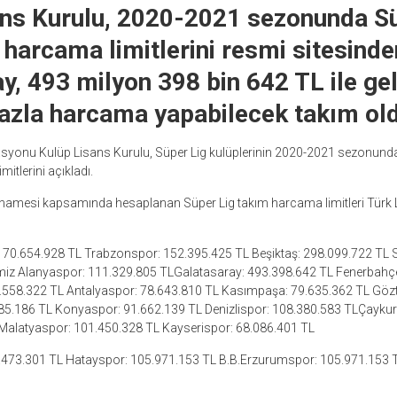
ans Kurulu, 2020-2021 sezonunda Sü
n harcama limitlerini resmi sitesind
y, 493 milyon 398 bin 642 TL ile ge
azla harcama yapabilecek takım ol
asyonu Kulüp Lisans Kurulu, Süper Lig kulüplerinin 2020-2021 sezonund
itlerini açıkladı.
namesi kapsamında hesaplanan Süper Lig takım harcama limitleri Türk L
170.654.928 TL Trabzonspor: 152.395.425 TL Beşiktaş: 298.099.722 TL 
miz Alanyaspor: 111.329.805 TLGalatasaray: 493.398.642 TL Fenerbahç
.558.322 TL Antalyaspor: 78.643.810 TL Kasımpaşa: 79.635.362 TL Göz
.285.186 TL Konyaspor: 91.662.139 TL Denizlispor: 108.380.583 TLÇaykur
Malatyaspor: 101.450.328 TL Kayserispor: 68.086.401 TL
473.301 TL Hatayspor: 105.971.153 TL B.B.Erzurumspor: 105.971.153 