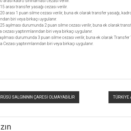
 arası kadro sınırlaması cezası verilir.
5 arası transfer yasağı cezası verilir.
0 arası 1 puan silme cezası verilir, buna ek olarak transfer yasağı, kadr
ndan biri veya birkaçı uygulanır.
25 aşılması durumunda 2 puan silme cezası verilir, buna ek olarak trans
 cezası yaptırımlarından biri veya birkaçı uygulanır.
aşılması durumunda 3 puan silme cezası verilir, buna ek olarak Transfer
a Cezası yaptırımlarından biri veya birkaçı uygulanır.
r
ebook
hare
RÜSÜ SALGINININ ÇARESİ OLMAYABİLİR
TÜRKİYE
azın