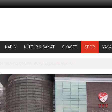
KADIN
KÜLTÜR & SANAT
SİYASET
SPOR
YAŞ
 ‘SILA YOLU’NDAKİ ’BÜYÜKELÇİLERE MEKTUP