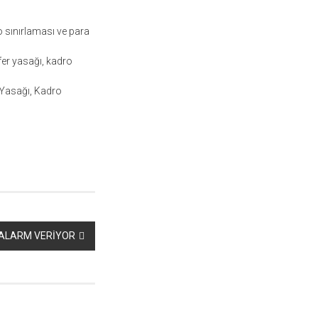
o sınırlaması ve para
fer yasağı, kadro
 Yasağı, Kadro
 ALARM VERİYOR