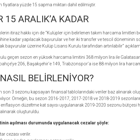
 fiyatlara yüzde 15 sapma miktarı dahil edilmiştir.
R 15 ARALIK’A KADAR
rin itiraz hakkı için de “Kulüpler için belirlenen takım harcama limitleri be
arihine kadar yapılacak başvurular ve her iki transfer ve tescil döneminin
k başvurular üzerine Kulüp Lisans Kurulu tarafından artırılabilir” açıklam
lu geçen sezon en yüksek harcama limitini 368 milyon lira ile Galatasara
bahçe’ye 206, Başakşehir’e 149, Trabzonspor’a ise 88 milyon lira harcama
 NASIL BELİRLENİYOR?
 son 3 sezonu kapsayan finansal tablolarındaki veriler baz alınarak olu
pılıyor. Örneğin, bu sezon 2016-2017, 2017-2018 ve 2018-2019 sezonların
ere enflasyon düzeltme kat sayısı uygulanarak 2019-2020 sezonu bütçesi 
 alınarak oluşturuldu.
inin aşılması durumunda uygulanacak cezalar şöyle:
ar cezası verilir.