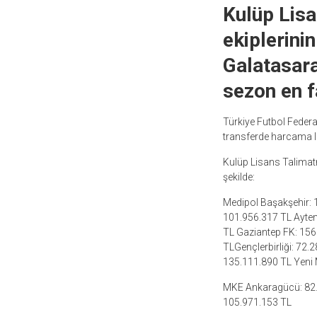
Kulüp Lis
ekiplerini
Galatasara
sezon en f
Türkiye Futbol Feder
transferde harcama lim
Kulüp Lisans Talimat
şekilde:
Medipol Başakşehir: 
101.956.317 TL Ayte
TL Gaziantep FK: 156
TLGençlerbirliği: 72
135.111.890 TL Yeni 
MKE Ankaragücü: 82.
105.971.153 TL