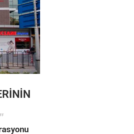
ERİNİN
FF
erasyonu