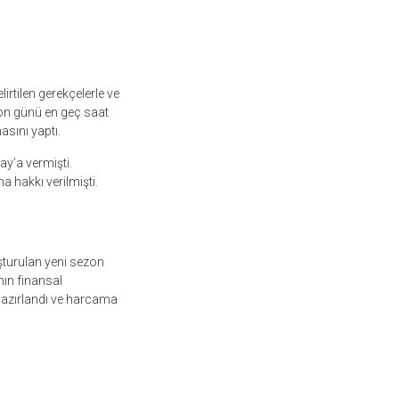
lirtilen gerekçelerle ve
 son günü en geç saat
asını yaptı.
y’a vermişti.
 hakkı verilmişti.
şturulan yeni sezon
ın finansal
hazırlandı ve harcama