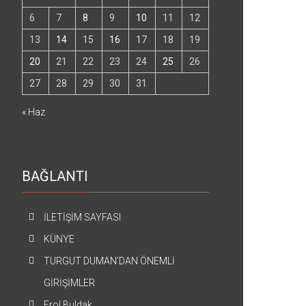
6
7
8
9
10
11
12
13
14
15
16
17
18
19
20
21
22
23
24
25
26
27
28
29
30
31
« Haz
BAĞLANTI
İLETİŞİM SAYFASI
KÜNYE
TURGUT DUMAN’DAN ÖNEMLİ
GİRİŞİMLER
Erol Buldak