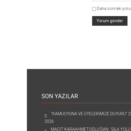
Daha sonraki yorum
SON YAZILAR
“KAMUOYUNA VE ÜYELERİMİZE DUYURU”
2
2026
MACİT KARAAHMETOĞLU’DAN ‘SILA YOLU