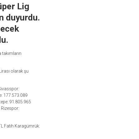
per Lig
en duyurdu.
lecek
du.
a takımların
irası olarak şu
Sivasspor:
e: 177.573.089
tepe: 91.805.965
 Rizespor:
TL Fatih Karagümrük: