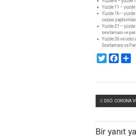
Yüzde 6 – yüzde 10
Yüzde 11 – yüzde 1
Yüzde 16 – yüzde 2
cezası yaptırımları
Yüzde 21 – yüzde 
sınırlaması ve para
Yüzde 26 ve üstü 
Sınırlaması ve Par
Twitte
Fac
S
Yazı
DSÖ: CORONA Vİ
dolaşımı
Bir yanıt y