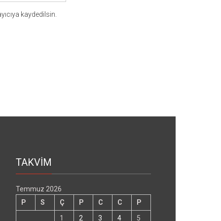
yıcıya kaydedilsin.
TAKVİM
Temmuz 2026
P
S
Ç
P
C
C
P
1
2
3
4
5