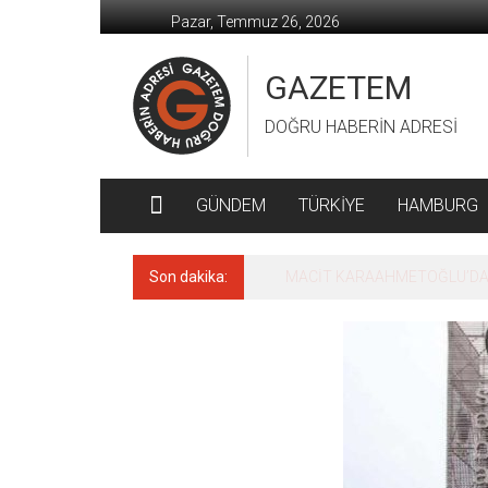
İçeriğe
Pazar, Temmuz 26, 2026
geç
GAZETEM
DOĞRU HABERİN ADRESİ
GÜNDEM
TÜRKİYE
HAMBURG
Son dakika:
MACİT KARAAHMETOĞLU’DAN