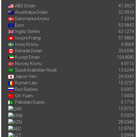
ABD Doları
47.3927
Avustralya Doları
32.9919
Danimarka Kronu
7.2334
Euro
53.9842
İngiliz Sterlini
63.1279
İsviçre Frangı
57.9800
İsveç Kronu
4.9064
Kanada Doları
33.6596
Kuveyt Dinarı
154.8087
Norveç Kronu
4.9113
Suudi Arabistan Riyali
12.6244
Japon Yeni
29.0343
Rumen Leyi
10.3727
Rus Rublesi
0.6001
Çin Yuanı
7.0430
Pakistan Rupisi
0.1716
13.0722
0.0329
28.0340
12.9763
0.0999