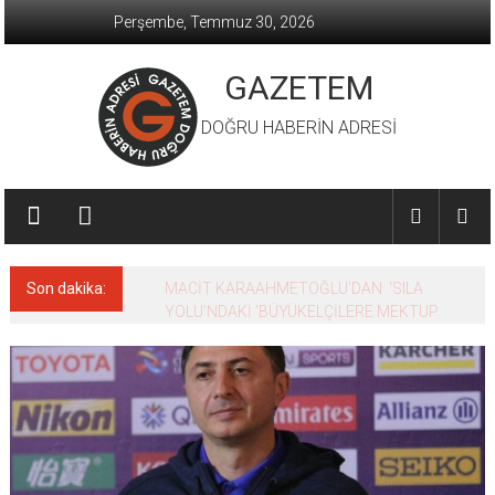
İçeriğe
Perşembe, Temmuz 30, 2026
geç
GAZETEM
DOĞRU HABERİN ADRESİ
Son dakika:
MACİT KARAAHMETOĞLU’DAN ‘SILA
YOLU’NDAKİ ’BÜYÜKELÇİLERE MEKTUP