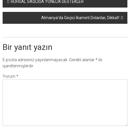
Yazı
RUHSAL SAĞLIĞA YÖNELİK DESTEKLER
dolaşımı
Almanya’da Geçici İkameti Dolanlar, Dikkat!
Bir yanıt yazın
E-posta adresiniz yayınlanmayacak.
Gerekli alanlar
*
ile
işaretlenmişlerdir
Yorum
*