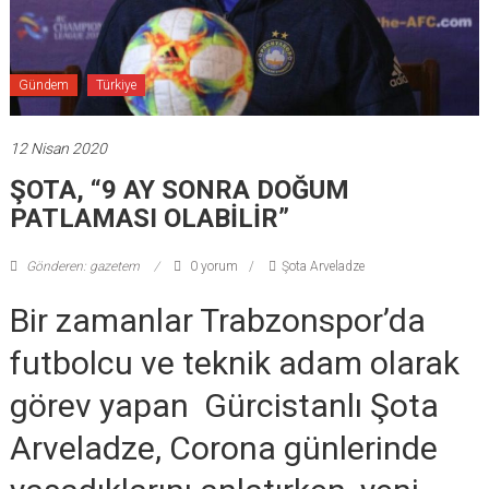
Gündem
Türkiye
12 Nisan 2020
ŞOTA, “9 AY SONRA DOĞUM
PATLAMASI OLABİLİR”
Gönderen: gazetem
0 yorum
Şota Arveladze
Bir zamanlar Trabzonspor’da
futbolcu ve teknik adam olarak
görev yapan Gürcistanlı Şota
Arveladze, Corona günlerinde