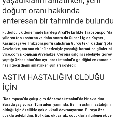
yaşadıklarını anlatırken, yeni
doğum oranı hakkında
enteresan bir tahminde bulundu
Futbolculuk döneminde kardeşi Arçil’le birlikte Trabzonspor’da
yıllarca top koşturan ve daha sonra da Süper Lig’de Kayseri,
Kasımpaşa ve Trabzonspor’u çalıştıran Gürcü teknik adam Şota
Arveladze, corona virüsü nedeniyle yaşadığı karantina günlerini
Vice.com’a konuşan Arveladze, Corona salgını sebebiyle görev
yaptığı Özbekistan’dan ayrılarak İstanbul’a geldiğini ve zamanını
nasıl geçirdiğini anlatırken şunları söyledi:
ASTIM HASTALIĞIM OLDUĞU
İÇİN
“Kasımpaşa’da çalıştığım dönemde İstanbul’da bir ev aldım.
Burada yaşıyoruz. Tüm ailem yanımda. Benim astım hastalığım
olduğu için özellikle çok dikkatli davranıyorum. Buraya özel
uçakla gelebildim. Bol kitap okuyarak, çocuklarla ilgilenerek ve