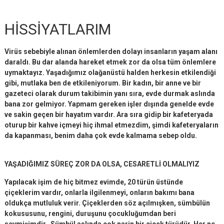
HİSSİYATLARIM
Virüs sebebiyle alınan önlemlerden dolayı insanların yaşam alanı
daraldı. Bu dar alanda hareket etmek zor da olsa tüm önlemlere
uymaktayız. Yaşadığımız olağanüstü halden herkesin etkilendiği
gibi, mutlaka ben de etkileniyorum. Bir kadın, bir anne ve bir
gazeteci olarak durum takibimin yanı sıra, evde durmak aslında
bana zor gelmiyor. Yapmam gereken işler dışında genelde evde
ve sakin geçen bir hayatım vardır. Ara sıra gidip bir kafeteryada
oturup bir kahve içmeyi hiç ihmal etmezdim, şimdi kafeteryaların
da kapanması, benim daha çok evde kalmama sebep oldu.
YAŞADIĞIMIZ SÜREÇ ZOR DA OLSA, CESARETLİ OLMALIYIZ
Yapılacak işim de hiç bitmez evimde, 20 türün üstünde
çiçeklerim vardır, onlarla ilgilenmeyi, onların bakımı bana
oldukça mutluluk verir. Çiçeklerden söz açılmışken, sümbülün
kokususunu, rengini, duruşunu çocukluğumdan beri
sevmişimdir. Sümbül aslında çok narin bir çiçek türüdür. Her ne