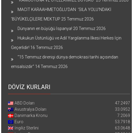
MACİT KARAAHMETOĞLU’DAN ‘SILA YOLU’NDAKİ
’BÜYÜKELÇİLERE MEKTUP
25 Temmuz 2026
Dünyanın en büyüğü İspanya!
20 Temmuz 2026
Hukukun Üstünlüğü ve Adil Yargılanma İlkesi Herkes İçin
Geçerlidir!
16 Temmuz 2026
“15 Temmuz direnişi dünya demokrasi tarihi açısından
emsalsizdir”
14 Temmuz 2026
DÖVİZ KURLARI
ABD Doları
47.2497
Avustralya Doları
33.0952
Danimarka Kronu
7.2069
Euro
53.7918
İngiliz Sterlini
63.0648