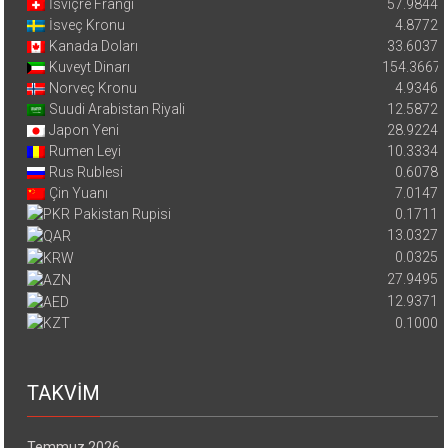
İsviçre Frangı
57.9844
İsveç Kronu
4.8772
Kanada Doları
33.6037
Kuveyt Dinarı
154.3667
Norveç Kronu
4.9346
Suudi Arabistan Riyali
12.5872
Japon Yeni
28.9224
Rumen Leyi
10.3334
Rus Rublesi
0.6078
Çin Yuanı
7.0147
Pakistan Rupisi
0.1711
13.0327
0.0325
27.9495
12.9371
0.1000
TAKVİM
Temmuz 2026