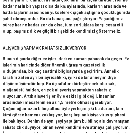
kadar narin bir yapısı olsa da kış aylarında, karların arasında ve
hatta taşların arasından yükselerek çiçek açtığına çocukluğumda
şahit olmuşumdur. Bu da bana şunu çağrıştırıyor: Yaşadığımız
süreç her ne kadar zor da olsa, tüm zorluklara karşı cesaretli
olup, başımız dik ve güçlü bir şekilde kendimizi göstermeliz.
ALIŞVERİŞ YAPMAK RAHATSIZLIK VERİYOR
Bunun dışında diğer ev işleri derken zaman çabucak da geçer. Ev
işlerimin haricinde diğer önemli uğraşım gazetecilik
olduğundan, bir kaç saatimi bilgisayarda geçiririm. Annelik
tarafım zaten ayrı bir ayrıcalık ki, iyi ki de bir anneyim diye
düşünmüşümdür hep. Bu üç sıfatımı birleştirecek olursak,
olağanüstü halden, en çok alışveriş yapmaktan rahatsız
oluyorum. Artık alışverişler öyle eskisi gibi değil, insanlar
arasındaki mesafenin en az 1,5 metre olması gerekiyor.
Çoğunluğumuzun bilinç altına öyle yerleşmiş ki bu durum, kim
kimi görse hemen uzaklaşıyor, karşılaşılan kişiye virus şüphesi
ile bakılıyor. Benim de aynı şeyi yaptığım bu bilinç altı davranıştan
rahatsızlık duyuyor, bir an evvel kendimi eve atmaya çalışıyorum.