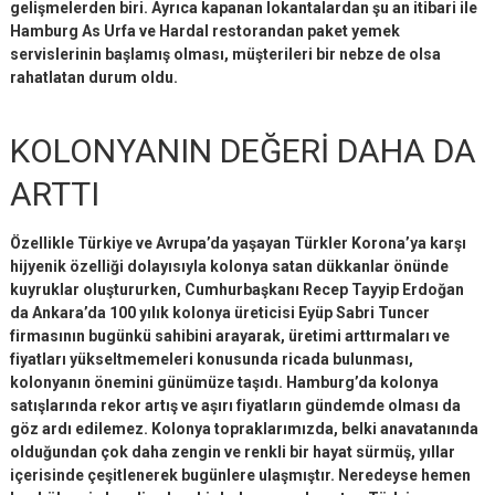
gelişmelerden biri. Ayrıca kapanan lokantalardan şu an itibari ile
Hamburg As Urfa ve Hardal restorandan paket yemek
servislerinin başlamış olması, müşterileri bir nebze de olsa
rahatlatan durum oldu.
KOLONYANIN DEĞERİ DAHA DA
ARTTI
Özellikle Türkiye ve Avrupa’da yaşayan Türkler Korona’ya karşı
hijyenik özelliği dolayısıyla kolonya satan dükkanlar önünde
kuyruklar oluştururken, Cumhurbaşkanı Recep Tayyip Erdoğan
da Ankara’da 100 yılık kolonya üreticisi Eyüp Sabri Tuncer
firmasının bugünkü sahibini arayarak, üretimi arttırmaları ve
fiyatları yükseltmemeleri konusunda ricada bulunması,
kolonyanın önemini günümüze taşıdı. Hamburg’da kolonya
satışlarında rekor artış ve aşırı fiyatların gündemde olması da
göz ardı edilemez. Kolonya topraklarımızda, belki anavatanında
olduğundan çok daha zengin ve renkli bir hayat sürmüş, yıllar
içerisinde çeşitlenerek bugünlere ulaşmıştır. Neredeyse hemen