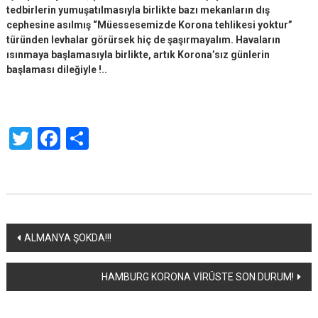
tedbirlerin yumuşatılmasıyla birlikte bazı mekanların dış
cephesine asılmış “Müessesemizde Korona tehlikesi yoktur”
türünden levhalar görürsek hiç de şaşırmayalım. Havaların
ısınmaya başlamasıyla birlikte, artık Korona’sız günlerin
başlaması dileğiyle !..
Twitter
Facebook
Share
Yazı
ALMANYA ŞOKDA!!!
dolaşımı
HAMBURG KORONA VİRÜSTE SON DURUM!