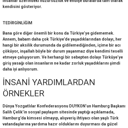
İnsanlar üzerindeki huzursuzluk ve endişe buralarda tam olarak
kendisini gösteriyor.
TEDİRGİNLİĞİM
Bana göre diğer önemli bir konu da Türkiye’ye gidememek.
Annem, babam daha çok Türkiye’de yaşadıklarından dolayı, her
hangi bir aksilik durumunda da gidilemediğinden, içime bir acı
çöküyor, inşallah böyle bir durum yaşanmaz diye kendimi teselli
etmeye çalışıyorum. Ve herhangi bir sebepten dolayı Türküye’ye
giriş yasağı olan insanların ne kadar zorluk yaşadıklarını şimdi
daha iyi anlıyorum.
İNSANİ YARDIMLARDAN
ÖRNEKLER
Dünya Yozgatlılar Konfederasyonu DUYKON’un Hamburg Başkanı
Salih Çelik’in sosyal paylaşım sitesinde yaptığı açıklamada,
Hamburg’da kimsesi olmayıp, alışveriş ihtiyacı olan yaşlı Türk
vatandaşlarına yardıma hazır olduklarını duyurması da güzel