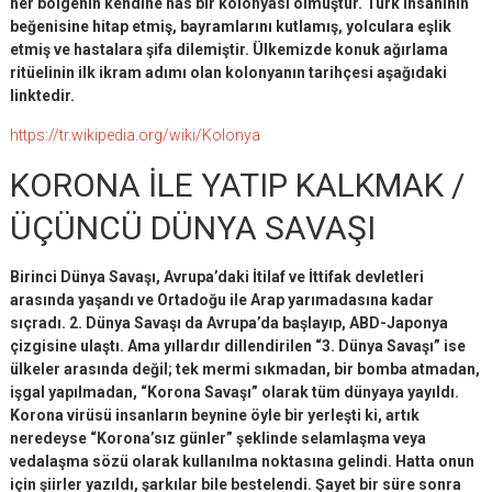
her bölgenin kendine has bir kolonyası olmuştur. Türk insanının
beğenisine hitap etmiş, bayramlarını kutlamış, yolculara eşlik
etmiş ve hastalara şifa dilemiştir. Ülkemizde konuk ağırlama
ritüelinin ilk ikram adımı olan kolonyanın tarihçesi aşağıdaki
linktedir.
https://tr.wikipedia.org/wiki/Kolonya
KORONA İLE YATIP KALKMAK /
ÜÇÜNCÜ DÜNYA SAVAŞI
Birinci Dünya Savaşı, Avrupa’daki İtilaf ve İttifak devletleri
arasında yaşandı ve Ortadoğu ile Arap yarımadasına kadar
sıçradı. 2. Dünya Savaşı da Avrupa’da başlayıp, ABD-Japonya
çizgisine ulaştı. Ama yıllardır dillendirilen “3. Dünya Savaşı” ise
ülkeler arasında değil; tek mermi sıkmadan, bir bomba atmadan,
işgal yapılmadan, “Korona Savaşı” olarak tüm dünyaya yayıldı.
Korona virüsü insanların beynine öyle bir yerleşti ki, artık
neredeyse “Korona’sız günler” şeklinde selamlaşma veya
vedalaşma sözü olarak kullanılma noktasına gelindi. Hatta onun
için şiirler yazıldı, şarkılar bile bestelendi. Şayet bir süre sonra