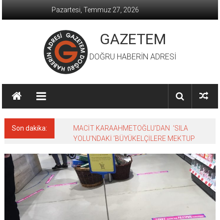
İçeriğe
Pazartesi, Temmuz 27, 2026
geç
GAZETEM
DOĞRU HABERİN ADRESİ
Son dakika:
MACİT KARAAHMETOĞLU’DAN ‘SILA
YOLU’NDAKİ ’BÜYÜKELÇİLERE MEKTUP