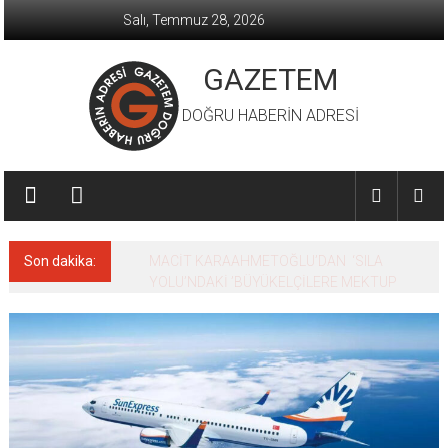
İçeriğe
Salı, Temmuz 28, 2026
geç
GAZETEM
DOĞRU HABERİN ADRESİ
Son dakika:
MACİT KARAAHMETOĞLU’DAN ‘SILA
YOLU’NDAKİ ’BÜYÜKELÇİLERE MEKTUP