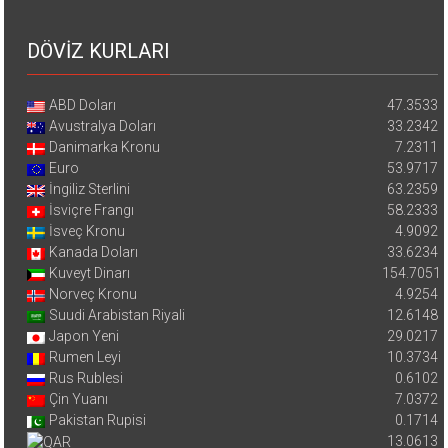
DÖVİZ KURLARI
ABD Doları
47.3533
Avustralya Doları
33.2342
Danimarka Kronu
7.2311
Euro
53.9717
İngiliz Sterlini
63.2359
İsviçre Frangı
58.2333
İsveç Kronu
4.9092
Kanada Doları
33.6234
Kuveyt Dinarı
154.7051
Norveç Kronu
4.9254
Suudi Arabistan Riyali
12.6148
Japon Yeni
29.0217
Rumen Leyi
10.3734
Rus Rublesi
0.6102
Çin Yuanı
7.0372
Pakistan Rupisi
0.1714
13.0613