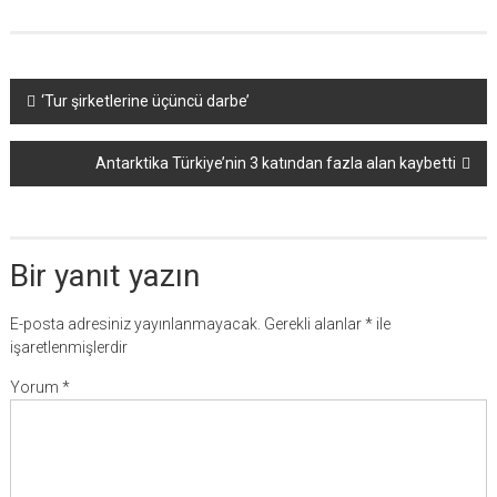
Yazı
‘Tur şirketlerine üçüncü darbe’
dolaşımı
Antarktika Türkiye’nin 3 katından fazla alan kaybetti
Bir yanıt yazın
E-posta adresiniz yayınlanmayacak.
Gerekli alanlar
*
ile
işaretlenmişlerdir
Yorum
*