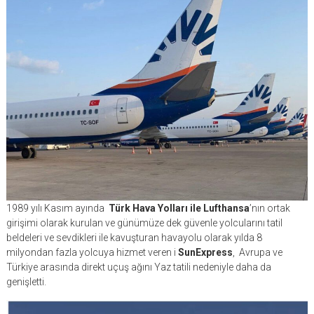
1989 yılı Kasım ayında
Türk Hava Yolları ile Lufthansa
’nın ortak
girişimi olarak kurulan ve günümüze dek güvenle yolcularını tatil
beldeleri ve sevdikleri ile kavuşturan havayolu olarak yılda 8
milyondan fazla yolcuya hizmet veren i
SunExpress
, Avrupa ve
Türkiye arasında direkt uçuş ağını Yaz tatili nedeniyle daha da
genişletti.