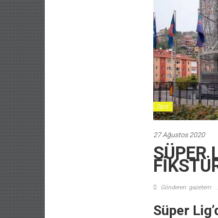
Spor
27 Ağustos 2020
SÜPER 
FİKSTÜR
Gönderen: gazetem
Süper Lig’