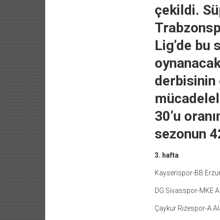
çekildi. Sü
Trabzonsp
Lig’de bu 
oynanacak
derbisinin
mücadelele
30’u oranı
sezonun 42
3. hafta
Kayserispor-BB Erz
DG Sivasspor-MKE A
Çaykur Rizespor-A.A