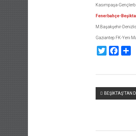
Kasımpaşa-Gençlerbir
Fenerbahçe-Beşikta
M.Başakşehir-Denizli
Gaziantep FK-Yeni M
Twitte
Fac
S
Yazı
BEŞİKTAŞ’TAN D
dolaşımı