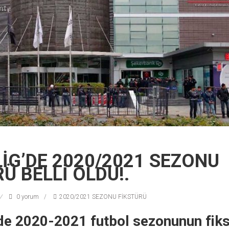
LİG’DE 2020/2021 SEZONU
Ü BELLİ OLDU!.
0 yorum
2020/2021 SEZONU FİKSTÜRÜ
de 2020-2021 futbol sezonunun fiks