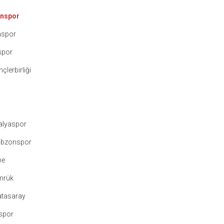
nspor
aspor
spor
lerbirliği
alyaspor
abzonspor
pe
mrük
atasaray
spor