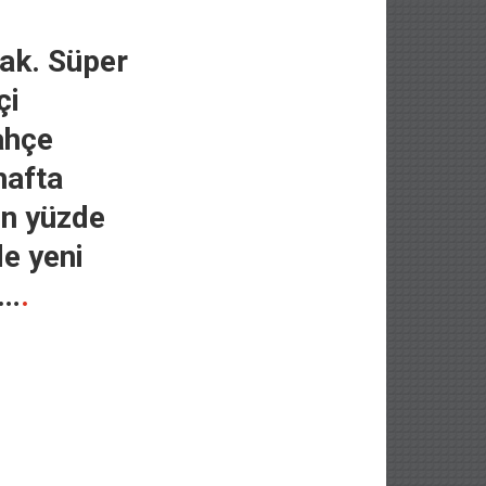
ak. Süper
çi
ahçe
hafta
in yüzde
de yeni
ı…
.