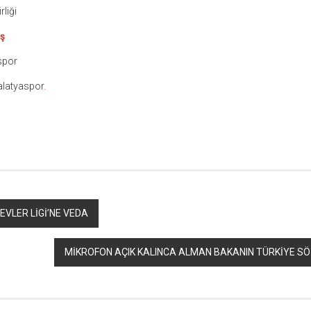
liği
ş
spor
alatyaspor
.
r
ebook
hare
EVLER LİGİ’NE VEDA
MİKROFON AÇIK KALINCA ALMAN BAKANIN TÜRKİYE SÖZ