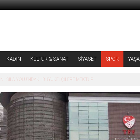
KADIN
KÜLTÜR & SANAT
SİYASET
SPOR
YAŞ
 ‘SILA YOLU’NDAKİ ’BÜYÜKELÇİLERE MEKTUP