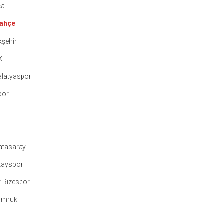
şa
bahçe
şehir
K
alatyaspor
por
atasaray
tayspor
 Rizespor
ümrük