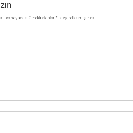
azın
yınlanmayacak.
Gerekli alanlar
*
ile işaretlenmişlerdir