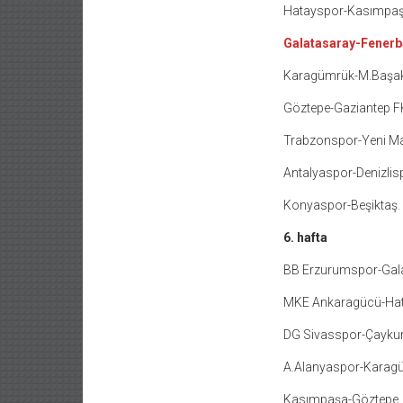
Hatayspor-Kasımpa
Galatasaray-Fener
Karagümrük-M.Başak
Göztepe-Gaziantep F
Trabzonspor-Yeni M
Antalyaspor-Denizlis
Konyaspor-Beşiktaş
.
6. hafta
BB Erzurumspor-Gal
MKE Ankaragücü-Ha
DG Sivasspor-Çaykur
A.Alanyaspor-Karag
Kasımpaşa-Göztepe