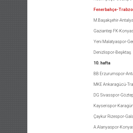
Fenerbahçe-Trabzo
M.Başakşehir-Antaly
Gaziantep FK-Konya
Yeni Malatyaspor-Genç
Denizlispor-Beşiktaş
.
10. hafta
BB Erzurumspor-Ant
MKE Ankaragücü-Tr
DG Sivasspor-Gözte
Kayserispor-Karagü
Çaykur Rizespor-Gal
A.Alanyaspor-Konya