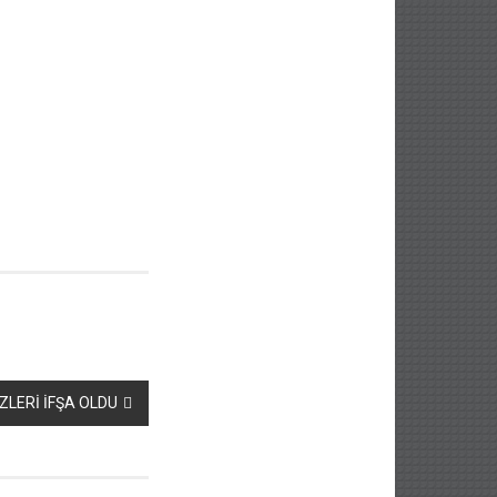
LERİ İFŞA OLDU