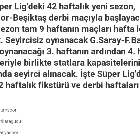
per Lig’deki 42 haftalık yeni sezon,
or-Beşiktaş derbi maçıyla başlayac
sezon tam 9 haftanın maçları hafta i
. Seyircisiz oynanacak G.Saray-F.B
 oynanacağı 3. haftanın ardından 4. 
riyle birlikte statlara kapasitelerin
nda seyirci alınacak. İşte Süper Lig’
 haftalık fikstürü ve derbi haftalar
urumspor
nkaragücü
lanyaspor