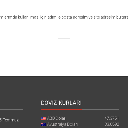
larımda kullanılması için adım, e-posta adresim ve site adresim bu tara
DÖVİZ KURLARI
ABD Doları
47.3751
5 Temmuz
Avustralya Doları
33.0892