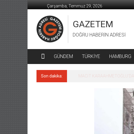
İçeriğe
Çarşamba, Temmuz 29, 2026
geç
GAZETEM
DOĞRU HABERİN ADRESİ
GÜNDEM
TÜRKİYE
HAMBURG
Son dakika:
MACİT KARAAHMETOĞLU’DAN