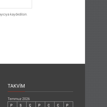
yıcıya kaydedilsin.
TAKVİM
Temmuz 2026
P
S
Ç
P
C
C
P