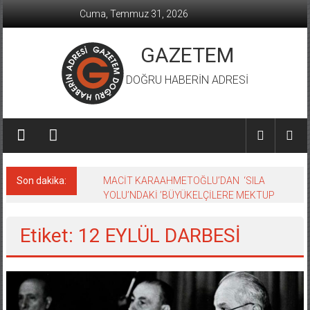
İçeriğe
Cuma, Temmuz 31, 2026
geç
GAZETEM
DOĞRU HABERİN ADRESİ
Son dakika:
MACİT KARAAHMETOĞLU’DAN ‘SILA
YOLU’NDAKİ ’BÜYÜKELÇİLERE MEKTUP
Etiket: 12 EYLÜL DARBESİ