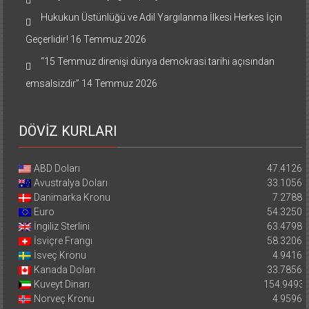
Hukukun Üstünlüğü ve Adil Yargılanma İlkesi Herkes İçin
Geçerlidir!
16 Temmuz 2026
“15 Temmuz direnişi dünya demokrasi tarihi açısından
emsalsizdir”
14 Temmuz 2026
DÖVİZ KURLARI
ABD Doları
47.4126
Avustralya Doları
33.1056
Danimarka Kronu
7.2788
Euro
54.3250
İngiliz Sterlini
63.4798
İsviçre Frangı
58.3206
İsveç Kronu
4.9416
Kanada Doları
33.7856
Kuveyt Dinarı
154.9493
Norveç Kronu
4.9596