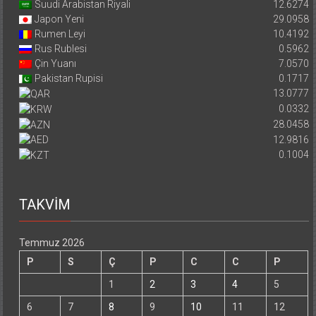
Suudi Arabistan Riyali
12.6274
Japon Yeni
29.0958
Rumen Leyi
10.4192
Rus Rublesi
0.5962
Çin Yuanı
7.0570
Pakistan Rupisi
0.1717
13.0777
0.0332
28.0458
12.9816
0.1004
TAKVİM
Temmuz 2026
P
S
Ç
P
C
C
P
1
2
3
4
5
6
7
8
9
10
11
12