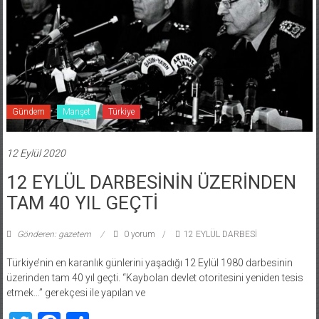
Gündem
Manşet
Türkiye
12 Eylül 2020
12 EYLÜL DARBESİNİN ÜZERİNDEN
TAM 40 YIL GEÇTİ
Gönderen: gazetem
0 yorum
12 EYLÜL DARBESİ
Türkiye’nin en karanlık günlerini yaşadığı 12 Eylül 1980 darbesinin
üzerinden tam 40 yıl geçti. “Kaybolan devlet otoritesini yeniden tesis
etmek…” gerekçesi ile yapılan ve