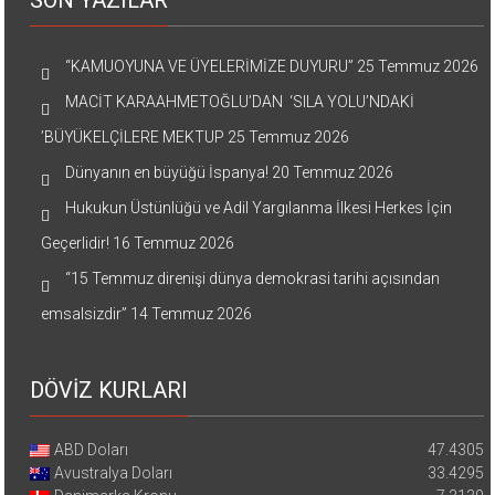
SON YAZILAR
“KAMUOYUNA VE ÜYELERİMİZE DUYURU”
25 Temmuz 2026
MACİT KARAAHMETOĞLU’DAN ‘SILA YOLU’NDAKİ
’BÜYÜKELÇİLERE MEKTUP
25 Temmuz 2026
Dünyanın en büyüğü İspanya!
20 Temmuz 2026
Hukukun Üstünlüğü ve Adil Yargılanma İlkesi Herkes İçin
Geçerlidir!
16 Temmuz 2026
“15 Temmuz direnişi dünya demokrasi tarihi açısından
emsalsizdir”
14 Temmuz 2026
DÖVİZ KURLARI
ABD Doları
47.4305
Avustralya Doları
33.4295