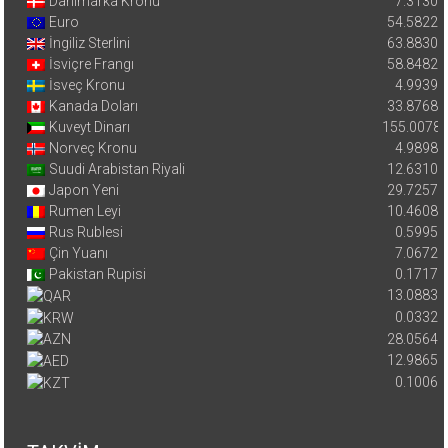
Danimarka Kronu
7.3130
Euro
54.5822
İngiliz Sterlini
63.8830
İsviçre Frangı
58.8482
İsveç Kronu
4.9939
Kanada Doları
33.8768
Kuveyt Dinarı
155.0078
Norveç Kronu
4.9898
Suudi Arabistan Riyali
12.6310
Japon Yeni
29.7257
Rumen Leyi
10.4608
Rus Rublesi
0.5995
Çin Yuanı
7.0672
Pakistan Rupisi
0.1717
13.0883
0.0332
28.0564
12.9865
0.1006