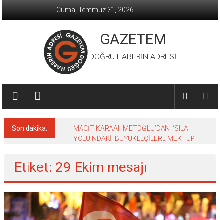
İçeriğe
Cuma, Temmuz 31, 2026
geç
GAZETEM
DOĞRU HABERİN ADRESİ
Son dakika:
MACİT KARAAHMETOĞLU’DAN ‘SILA
YOLU’NDAKİ ’BÜYÜKELÇİLERE MEKTUP
Etiket: 29 Ekim mesajı