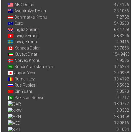
ABD Doları
47.4126
Avustralya Doları
33.1056
Danimarka Kronu
7.2788
Euro
54.3250
İngiliz Sterlini
63.4798
İsviçre Frangı
58.3206
İsveç Kronu
4.9416
Kanada Doları
33.7856
Kuveyt Dinarı
154.9493
Norveç Kronu
4.9596
Suudi Arabistan Riyali
12.6274
Japon Yeni
29.0958
Rumen Leyi
10.4192
Rus Rublesi
0.5962
Çin Yuanı
7.0570
Pakistan Rupisi
0.1717
13.0777
0.0332
28.0458
12.9816
0.1004