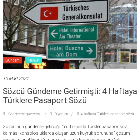
Gündem
Manşet
10 Mart 2021
Sözcü Gündeme Getirmişti: 4 Haftaya
Türklere Pasaport Sözü
Gönderen: gazetem
0 yorum
4 haftaya Türklere pasaport sözü
Sözcü’nün gündeme getirdiği, “Yurt dışında Türkler pasaportsuz
kalması konsolosluklarda oluşan uzun kuyruk sorununa” çözüm
için adımlar atılıyor. Cumartesi çalışma kararından sonra “ek