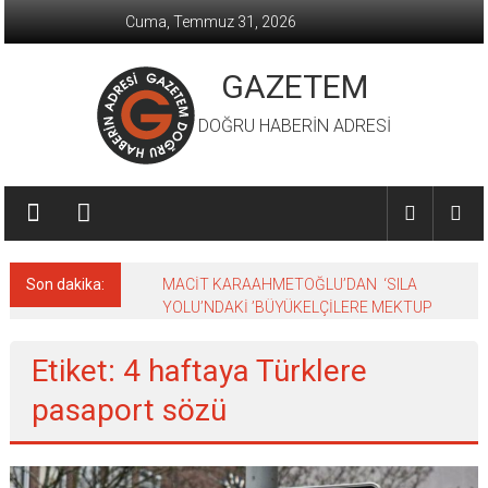
İçeriğe
Cuma, Temmuz 31, 2026
geç
GAZETEM
DOĞRU HABERİN ADRESİ
Son dakika:
MACİT KARAAHMETOĞLU’DAN ‘SILA
YOLU’NDAKİ ’BÜYÜKELÇİLERE MEKTUP
Etiket: 4 haftaya Türklere
pasaport sözü