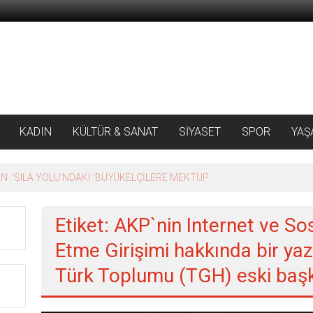
KADIN
KÜLTÜR & SANAT
SİYASET
SPOR
YAŞ
 ‘SILA YOLU’NDAKİ ’BÜYÜKELÇİLERE MEKTUP
Etiket: AKP`nin Internet ve S
Etme Girişimi hakkında bir y
Türk Toplumu (TGH) eski başk