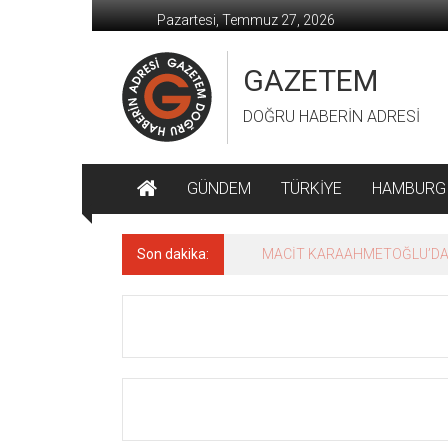
İçeriğe
Pazartesi, Temmuz 27, 2026
geç
GAZETEM
DOĞRU HABERİN ADRESİ
GÜNDEM
TÜRKİYE
HAMBURG
Son dakika:
MACİT KARAAHMETOĞLU’DAN