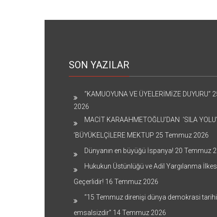
SON YAZILAR
“KAMUOYUNA VE ÜYELERİMİZE DUYURU”
2
2026
MACİT KARAAHMETOĞLU’DAN ‘SILA YOLU
’BÜYÜKELÇİLERE MEKTUP
25 Temmuz 2026
Dünyanın en büyüğü İspanya!
20 Temmuz 2
Hukukun Üstünlüğü ve Adil Yargılanma İlkes
Geçerlidir!
16 Temmuz 2026
“15 Temmuz direnişi dünya demokrasi tarih
emsalsizdir”
14 Temmuz 2026