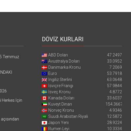
DÖVİZ KURLARI
ABD Doları
47.2497
5 Temmuz
Avustralya Doları
33.0952
Danimarka Kronu
7.2069
’NDAKİ
Euro
53.7918
İngiliz Sterlini
63.0648
İsviçre Frangı
57.9844
026
İsveç Kronu
4.8772
Kanada Doları
33.6037
i Herkes İçin
Kuveyt Dinarı
154.3667
Norveç Kronu
4.9346
Suudi Arabistan Riyali
12.5872
i açısından
Japon Yeni
28.9224
Rumen Leyi
10.3334